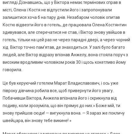
вигляді.Дізнавшись, що у Віктора немає термінових справ в
місті, Олена і Костя не відпустили його і запропонували
залишитися хоча б на пару днів. Незабаром чоловік опитав
Костю відвезти його в готель, де працювала Олена.Костянтин
здивувався, але сперечатися не став, і Віктор знову увійшов в
готель, тільки на цей раз не через парадні двері, а через чорний
хід. Віктор точно пам’ятав, де знаходиться. У залі було багато
людей, але Віктор відразу впізнав Анжелу, вона стояла поруч з
високим вродливим чоловіком років 30 і щось кокетливо йому
говорила.
Це був керуючий готелем Марат Владиславович, і ось уже
півроку дівчина робила все, щоб привернути його увагу.
Побачивши Віктора, Анжела впізнала його і скрикнула від
подиву, коли зрозуміла, що він прямує до них.» Боже мій, ти
знову прийшов сюди! — вигукнула вона. — Я зараз же покличу
швейцара, він знову тебе викине! »