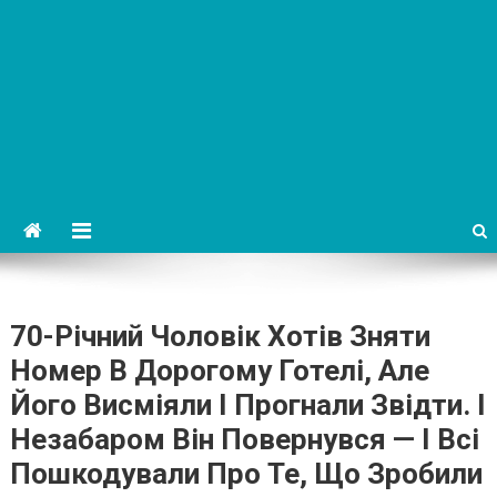
70-Річний Чоловік Хотів Зняти
Номер В Дорогому Готелі, Але
Його Висміяли І Прогнали Звідти. І
Незабаром Він Повернувся — І Всі
Пошкодували Про Те, Що Зробили