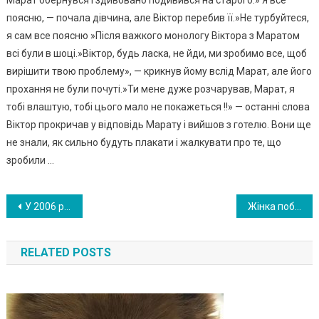
Марат обернувся і здивовано подивився на старого.» Я все
поясню, — почала дівчина, але Віктор перебив її.»Не турбуйтеся,
я сам все поясню »Після важкого монологу Віктора з Маратом
всі були в шоці.»Віктор, будь ласка, не йди, ми зробимо все, щоб
вирішити твою проблему», — крикнув йому вслід Марат, але його
прохання не були почуті.»Ти мене дуже розчарував, Марат, я
тобі влаштую, тобі цього мало не покажеться !!» — останні слова
Віктор прокричав у відповідь Марату і вийшов з готелю. Вони ще
не знали, як сильно будуть плакати і жалкувати про те, що
зробили …
Навигация
У 2006 році ці сіамські близнюки пройшли через складну операцію з розділення. Погляньте, як вони виглядають через 10 років! ВIДЕО
Жінка побачила майбутнього зятя і відразу ж запідозрила недобре. Вона дістала старий фотоальбом і показала своїй доньці щось неймовірне
по
RELATED POSTS
записям