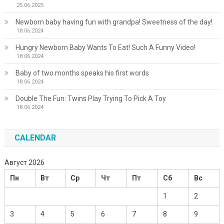
25.06.2025
Newborn baby having fun with grandpa! Sweetness of the day!
18.06.2024
Hungry Newborn Baby Wants To Eat! Such A Funny Video!
18.06.2024
Baby of two months speaks his first words
18.06.2024
Double The Fun: Twins Play Trying To Pick A Toy
18.06.2024
CALENDAR
Август 2026
Пн
Вт
Ср
Чт
Пт
Сб
Вс
1
2
3
4
5
6
7
8
9