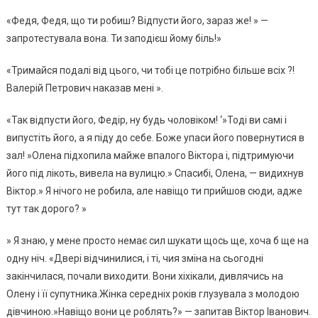
«Федя, Федя, що ти робиш? Відпусти його, зараз же! » —
запротестувала вона. Ти заподієш йому біль!»
«Тримайся подалі від цього, чи тобі це потрібно більше всіх ?!
Валерій Петрович наказав мені ».
«Так відпусти його, Федір, ну будь чоловіком! ‘»Тоді ви самі і
випустіть його, а я піду до себе. Боже упаси його повернутися в
зал! »Олена підхопила майже впалого Віктора і, підтримуючи
його під лікоть, вивела на вулицю.» Спасибі, Олена, — видихнув
Віктор.» Я нічого не робила, але навіщо ти прийшов сюди, адже
тут так дорого? »
» Я знаю, у мене просто немає сил шукати щось ще, хоча б ще на
одну ніч. «Двері відчинилися, і ті, чия зміна на сьогодні
закінчилася, почали виходити. Вони хіхікали, дивлячись на
Олену і її супутника.Жінка середніх років глузувала з молодою
дівчиною.»Навіщо вони це роблять?» — запитав Віктор Іванович.