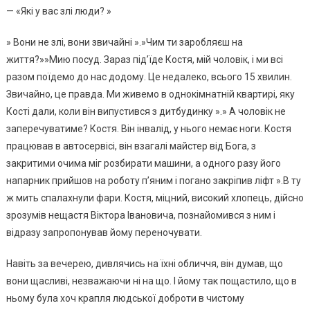
— «Які у вас злі люди? »
» Вони не злі, вони звичайні ».»Чим ти заробляєш на
життя?»»Мию посуд. Зараз під’їде Костя, мій чоловік, і ми всі
разом поїдемо до нас додому. Це недалеко, всього 15 хвилин.
Звичайно, це правда. Ми живемо в однокімнатній квартирі, яку
Кості дали, коли він випустився з дитбудинку ».» А чоловік не
заперечуватиме? Костя. Він інвалід, у нього немає ноги. Костя
працював в автосервісі, він взагалі майстер від Бога, з
закритими очима міг розбирати машини, а одного разу його
напарник прийшов на роботу п’яним і погано закріпив ліфт ».В ту
ж мить спалахнули фари. Костя, міцний, високий хлопець, дійсно
зрозумів нещастя Віктора Івановича, познайомився з ним і
відразу запропонував йому переночувати.
Навіть за вечерею, дивлячись на їхні обличчя, він думав, що
вони щасливі, незважаючи ні на що. І йому так пощастило, що в
ньому була хоч крапля людської доброти в чистому