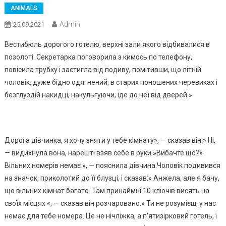
ANIMALS
Admin
25.09.2021
Вестибюль дорогого готелю, верхні зали якого відбивалися в
позолоті. Секретарка поговорила з кимось по телефону,
повісила трубку і застигла від подиву, помітивши, що літній
чоловік, дуже бідно одягнений, в старих поношених черевиках і
безглуздій накидці, накульгуючи, іде до неї від дверей.»
Дорога дівчинка, я хочу зняти у тебе кімнату», — сказав він.» Ні,
— видихнула вона, нарешті взяв себе в руки.»Вибачте що?»
Вільних номерів немає », — пояснила дівчина.Чоловік подивився
на значок, приколотий до її блузці, і сказав:» Анжела, але я бачу,
що вільних кімнат багато. Там принаймні 10 ключів висять на
своїх місцях «, — сказав він розчаровано.» Ти не розумієш, у нас
немає для тебе номера. Це не нічліжка, а п’ятизірковий готель, і