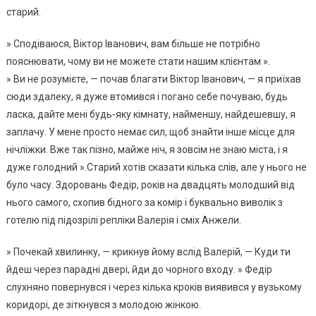
старий.
» Сподіваюся, Віктор Іванович, вам більше не потрібно
пояснювати, чому ви не можете стати нашим клієнтам ».
» Ви не розумієте, — почав благати Віктор Іванович, — я приїхав
сюди здалеку, я дуже втомився і погано себе почуваю, будь
ласка, дайте мені будь-яку кімнату, найменшу, найдешевшу, я
заплачу. У мене просто немає сил, щоб знайти інше місце для
нічліжки. Вже так пізно, майже ніч, я зовсім не знаю міста, і я
дуже голодний ».Старий хотів сказати кілька слів, але у нього не
було часу. Здоровань Федір, років на двадцять молодший від
нього самого, схопив бідного за комір і буквально виволік з
готелю під підозрілі репліки Валерія і сміх Анжели.
» Почекай хвилинку, — крикнув йому вслід Валерій, — Куди ти
йдеш через парадні двері, йди до чорного входу. » Федір
слухняно повернувся і через кілька кроків виявився у вузькому
коридорі, де зіткнувся з молодою жінкою.