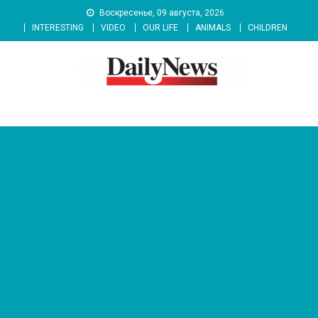
Skip
Воскресенье, 09 августа, 2026
to
INTERESTING
VIDEO
OUR LIFE
ANIMALS
CHILDREN
content
News 92 Daily
No.1 News Portal