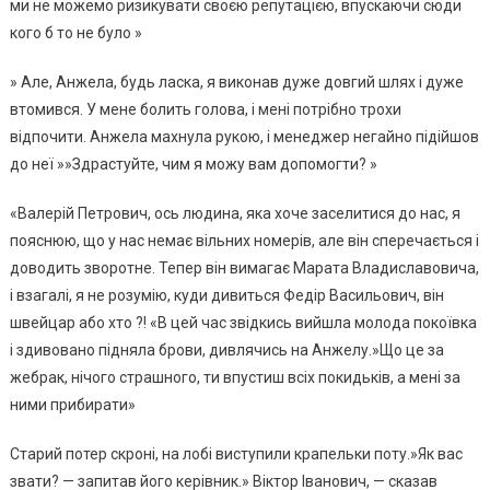
ми не можемо ризикувати своєю репутацією, впускаючи сюди
кого б то не було »
» Але, Анжела, будь ласка, я виконав дуже довгий шлях і дуже
втомився. У мене болить голова, і мені потрібно трохи
відпочити. Анжела махнула рукою, і менеджер негайно підійшов
до неї »»Здрастуйте, чим я можу вам допомогти? »
«Валерій Петрович, ось людина, яка хоче заселитися до нас, я
пояснюю, що у нас немає вільних номерів, але він сперечається і
доводить зворотне. Тепер він вимагає Марата Владиславовича,
і взагалі, я не розумію, куди дивиться Федір Васильович, він
швейцар або хто ?! «В цей час звідкись вийшла молода покоївка
і здивовано підняла брови, дивлячись на Анжелу.»Що це за
жебрак, нічого страшного, ти впустиш всіх покидьків, а мені за
ними прибирати»
Старий потер скроні, на лобі виступили крапельки поту.»Як вас
звати? — запитав його керівник.» Віктор Іванович, — сказав