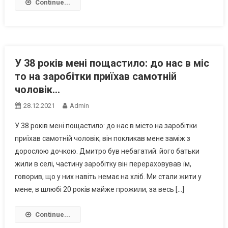
Continue...
У 38 років мені пощастило: до нас в міc
то на заробітки приїхав самотній
чоловік…
28.12.2021
Admin
У 38 років мені пощастило: до нас в місто на заробітки
приїхав самотній чоловік; він покликав мене заміж з
дорослою дочкою. Дмитро був небагатий: його батьки
жили в селі, частину заробітку він перераховував їм,
говорив, що у них навіть немає на хліб. Ми стали жити у
мене, в шлюбі 20 років майже прожили, за весь […]
Continue...