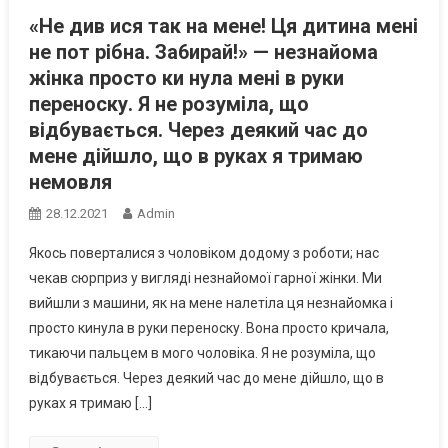
«Не див ися так на мене! Ця дитина мені
не пот рібна. За6ирай!» — незнайома
жінка просто ки нула мені в руки
переноску. Я не розуміла, що
відбувається. Через деякий час до
мене дійшло, що в руках я тримаю
немовля
28.12.2021
Admin
Якось поверталися з чоловіком додому з роботи; нас
чекав сюрприз у вигляді незнайомої гарної жінки. Ми
вийшли з машини, як на мене налетіла ця незнайомка і
просто кинула в руки переноску. Вона просто кричала,
тикаючи пальцем в мого чоловіка. Я не розуміла, що
відбувається. Через деякий час до мене дійшло, що в
руках я тримаю […]