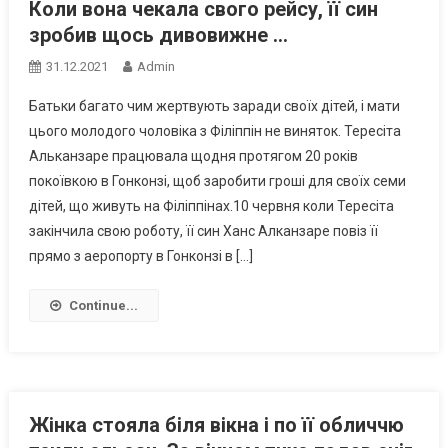
Коли вона чекала свого рейсу, її син
зробив щось дивовижне …
31.12.2021
Admin
Батьки багато чим жертвують заради своїх дітей, і мати
цього молодого чоловіка з Філіппін не виняток. Тересіта
Альканзаре працювала щодня протягом 20 років
покоївкою в Гонконзі, щоб заробити гроші для своїх семи
дітей, що живуть на Філіппінах.10 червня коли Тересіта
закінчила свою роботу, її син Ханс Алканзаре повіз її
прямо з аеропорту в Гонконзі в […]
Continue...
Жінка стояла біля вікна і по її обличчю