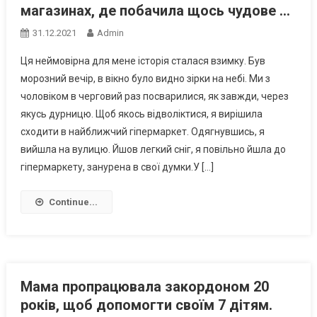
магазинах, де побачила щось чудове …
31.12.2021
Admin
Ця неймовірна для мене історія сталася взимку. Був
морозний вечір, в вікно було видно зірки на небі. Ми з
чоловіком в черговий раз посварилися, як завжди, через
якусь дурницю. Щоб якось відволіктися, я вирішила
сходити в найближчий гіпермаркет. Одягнувшись, я
вийшла на вулицю. Йшов легкий сніг, я повільно йшла до
гіпермаркету, занурена в свої думки.У […]
Continue...
Мама пропрацювала закордоном 20
років, щоб допомогти своїм 7 дітям.