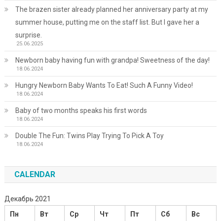
The brazen sister already planned her anniversary party at my
summer house, putting me on the staff list. But I gave her a
surprise.
25.06.2025
Newborn baby having fun with grandpa! Sweetness of the day!
18.06.2024
Hungry Newborn Baby Wants To Eat! Such A Funny Video!
18.06.2024
Baby of two months speaks his first words
18.06.2024
Double The Fun: Twins Play Trying To Pick A Toy
18.06.2024
CALENDAR
Декабрь 2021
Пн
Вт
Ср
Чт
Пт
Сб
Вс