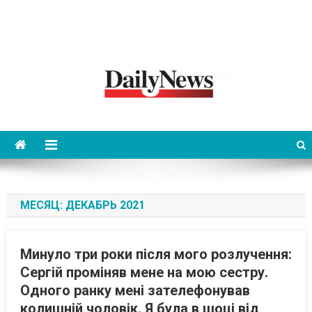
News 92 Daily
No.1 News Portal
МЕСЯЦ:
ДЕКАБРЬ 2021
Минуло три роки після мого розлучення:
Сергій проміняв мене на мою сестру.
Одного ранку мені зателефонував
колишній чоловік. Я була в шоці від