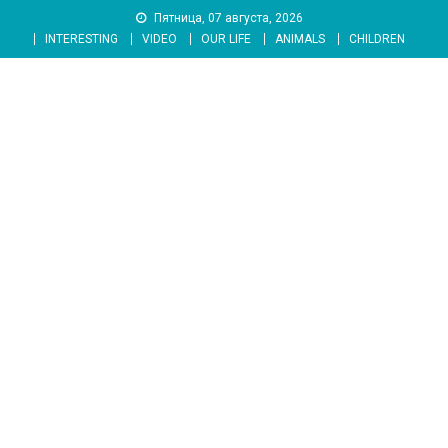
Skip
Пятница, 07 августа, 2026
to
INTERESTING
VIDEO
OUR LIFE
ANIMALS
CHILDREN
content