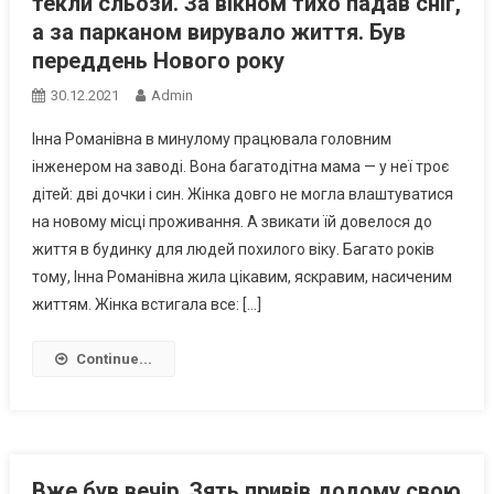
текли сльози. За вікном тихо падав сніг,
а за парканом вирувало життя. Був
переддень Нового року
30.12.2021
Admin
Інна Романівна в минулому працювала головним
інженером на заводі. Вона багатодітна мама — у неї троє
дітей: дві дочки і син. Жінка довго не могла влаштуватися
на новому місці проживання. А звикати їй довелося до
життя в будинку для людей похилого віку. Багато років
тому, Інна Романівна жила цікавим, яскравим, насиченим
життям. Жінка встигала все: […]
Continue...
Вже був вечір. Зять привів додому свою