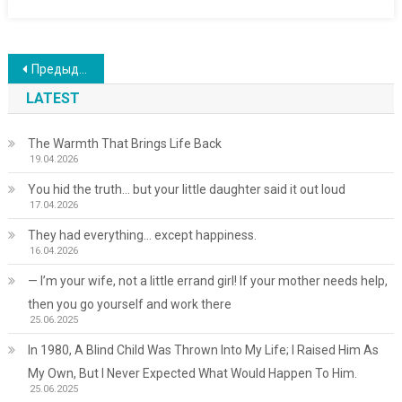
Навигация
Предыдущие записи
по
LATEST
записям
The Warmth That Brings Life Back
19.04.2026
You hid the truth… but your little daughter said it out loud
17.04.2026
They had everything… except happiness.
16.04.2026
— I’m your wife, not a little errand girl! If your mother needs help,
then you go yourself and work there
25.06.2025
In 1980, A Blind Child Was Thrown Into My Life; I Raised Him As
My Own, But I Never Expected What Would Happen To Him.
25.06.2025