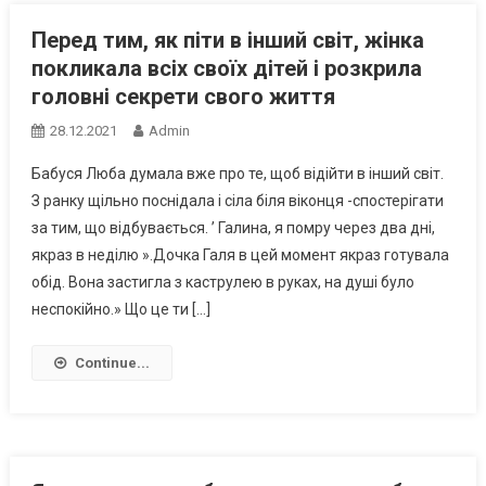
Перед тим, як піти в інший світ, жінка
покликала всіх своїх дітей і розкрила
головні секрети свого життя
28.12.2021
Admin
Бабуся Люба думала вже про те, щоб відійти в інший світ.
З ранку щільно поснідала і сіла біля віконця -спостерігати
за тим, що відбувається. ’ Галина, я помру через два дні,
якраз в неділю ».Дочка Галя в цей момент якраз готувала
обід. Вона застигла з каструлею в руках, на душі було
неспокійно.» Що це ти […]
Continue...