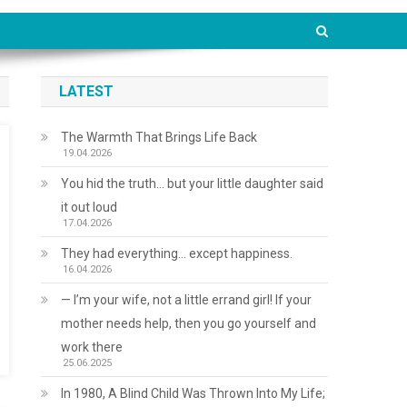
LATEST
The Warmth That Brings Life Back
19.04.2026
You hid the truth… but your little daughter said
it out loud
17.04.2026
They had everything… except happiness.
16.04.2026
— I’m your wife, not a little errand girl! If your
mother needs help, then you go yourself and
work there
25.06.2025
In 1980, A Blind Child Was Thrown Into My Life;