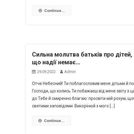
Continue...
Сильна молuтва батьків про дітей, 
що надії немає…
29.09.2022
Admin
Отче Небесний! Ти поблагословив мене дітьми й по
Господи, що колись Ти побажаєш від мене звіту з ц
до Тебе й смиренно благаю: просвіти мій розум, що
святими заповідями. Викорінюй з мого […]
Continue...