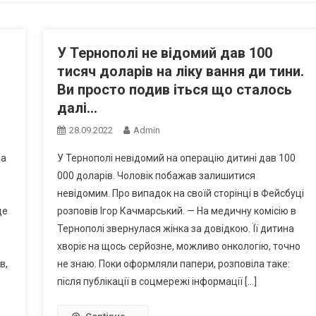
У Тернополі не відомий дав 100
тисяч доларів на ліку вання ди тини.
Ви просто подив іться що сталось
далі…
28.09.2022
Admin
на
У Тернополі невідомий на операцію дитині дав 100
000 доларів. Чоловік побажав залишитися
невідомим. Про випадок на своїй сторінці в Фейсбуці
ще
розповів Ігор Качмарський. — На медичну комісію в
Тернополі звернулася жінка за довідкою. Її дитина
хворіє на щось серйозне, можливо онкологію, точно
в,
не знаю. Поки оформляли папери, розповіла таке:
після публікації в соцмережі інформації […]