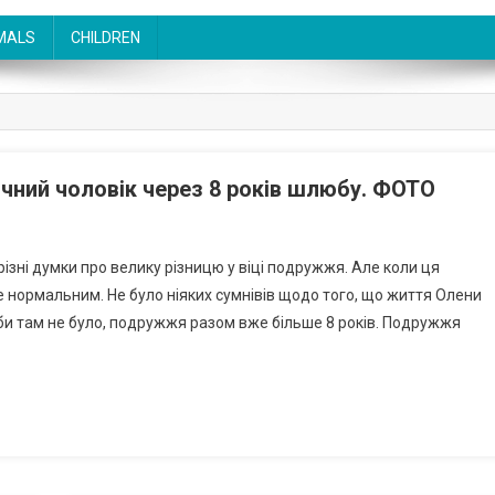
MALS
CHILDREN
річний чоловік через 8 років шлюбу. ФОТО
ізні думки про велику різницю у віці подружжя. Але коли ця
не нормальним. Не було ніяких сумнівів щодо того, що життя Олени
би там не було, подружжя разом вже більше 8 років. Подружжя