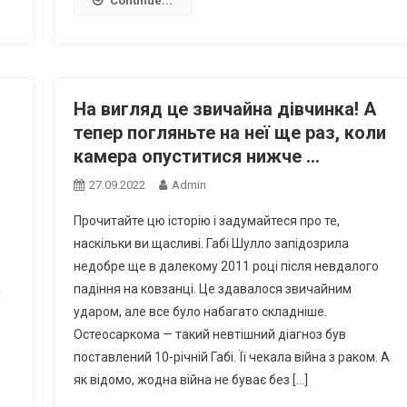
Continue...
На вигляд це звичайна дівчинка! А
тепер погляньте на неї ще раз, коли
камера опуститися нижче …
27.09.2022
Admin
Прочитайте цю історію і задумайтеся про те,
наскільки ви щасливі. Габі Шулло запідозрила
недобре ще в далекому 2011 році після невдалого
а
падіння на ковзанці. Це здавалося звичайним
ударом, але все було набагато складніше.
Остеосаркома — такий невтішний діагноз був
поставлений 10-річній Габі. Її чекала війна з раком. А
як відомо, жодна війна не буває без […]