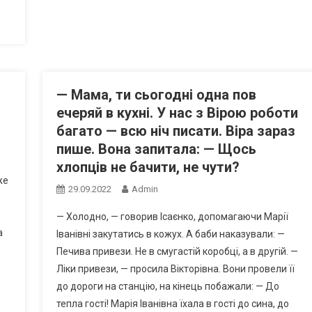
— Мама, ти сьогодні одна пов
ечеряй в кухні. У нас з Вірою роботи
багато — всю ніч писати. Віра зараз
пише. Вона запитала: — Щось
хлопців не бачити, не чути?
же
29.09.2022
Admin
— Холодно, — говорив Ісаєнко, допомагаючи Марії
а
Іванівні закутатись в кожух. А баби наказували: —
Печива привези. Не в смугастій коробці, а в другій. —
Ліки привези, — просила Вікторівна. Вони провели її
до дороги на станцію, на кінець побажали: — До
тепла гості! Марія Іванівна їхала в гості до сина, до