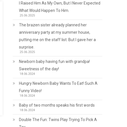
I Raised Him As My Own, But I Never Expected
What Would Happen To Him.
25.06.2025
The brazen sister already planned her
anniversary party at my summer house,
putting me on the staff list. But I gave her a
surprise.
25.06.2025
Newborn baby having fun with grandpa!
Sweetness of the day!
18.06.2024
Hungry Newborn Baby Wants To Eat! Such A
Funny Video!
18.06.2024
Baby of two months speaks his first words
18.06.2024
Double The Fun: Twins Play Trying To Pick A