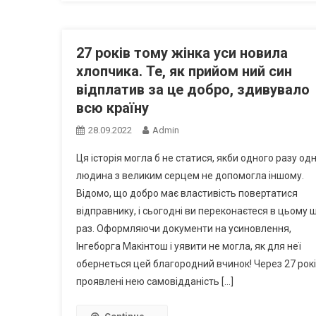
27 pоків тому жінка уси новила
xлопчика. Те, як прийом ний син
відплатив за це добро, здивувало
всю країну
28.09.2022
Admin
Ця історія могла б не статися, якби одного разу од
людина з великим серцем не допомогла іншому.
Відомо, що добро має властивість повертатися
відправнику, і сьогодні ви переконаєтеся в цьому 
раз. Оформляючи документи на усиновлення,
Інгеборга Макінтош і уявити не могла, як для неї
обернеться цей благородний вчинок! Через 27 рокі
проявлені нею самовідданість […]