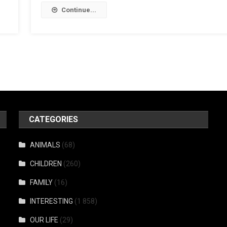
Continue...
CATEGORIES
ANIMALS
(68)
CHILDREN
(260)
FAMILY
(16)
INTERESTING
(1 858)
OUR LIFE
(29)