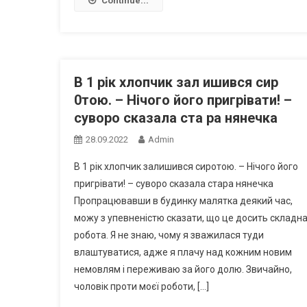
Continue...
В 1 рік хлопчик зал ишився сир
0тою. – Нічого його пригрівати! –
сувоpо сказала ста ра нянечка
28.09.2022
Admin
В 1 рік хлопчик залишився сиротою. – Нічого його
пригрівати! – суворо сказала стара нянечка
Пропрацювавши в будинку малятка деякий час,
можу з упевненістю сказати, що це досить складн
робота. Я не знаю, чому я зважилася туди
влаштуватися, адже я плачу над кожним новим
немовлям і переживаю за його долю. Звичайно,
чоловік проти моєї роботи, […]