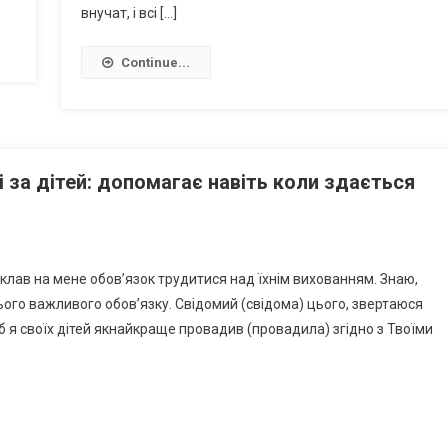
внучат, і всі […]
Continue...
і за дітей: допомагає навіть коли здається
клав на мене обов’язок трудитися над їхнім вихованням. Знаю,
ього важливого обов’язку. Свідомий (свідома) цього, звертаюся
б я своїх дітей якнайкраще провадив (провадила) згідно з Твоїми