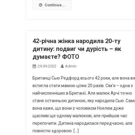
Continue...
42-річна жінка народила 20-ту
дитину: подвиг чи дурість – як
думаєте? ФОТО
29.09.2022
Admin
Британці Сью Редфорд всього 42 роки, але вона в
встигла стати мамою цілих 20 разів. Сім’я – одна з
найчисленніших в Британії. Але малюк Арчі точно
стане останньою дитиною, яку народила Сью. Сам
вона каже, що вони з чоловіком Ноелем дуже
щасливі ще одному малюкові, але прийшов час
перепочити. Дитина народилася передчасно, але
повністю здоровою. […]