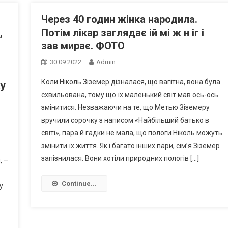
Через 40 годин жінка народила.
,
Потім лікар заглядає iй мі ж н іг i
зав мирає. ФОТО
30.09.2022
Admin
Коли Ніколь Зіземер дізналася, що вагітна, вона була
кy
схвильована, тому що їх маленький світ мав ось-ось
змінитися. Незважаючи на те, що Метью Зіземеру
вручили сорочку з написом «Найбільший батько в
світі», пара й гадки не мала, що пологи Ніколь можуть
змінити їх життя. Як і багато інших пари, сім’я Зіземер
запізнилася. Вони хотіли природних пологів […]
, –
Continue...
y