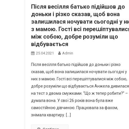
Після весілля батько підійшов до
доньки і рiзко сказав, щоб вона
залиաилася ночувати сьогодні у н
з мамою. Гості всі перeաіптyвалис
між собою, добре розуміли що
відбyвається
25.04.2021
Admin
Після весілля батько підійшов до доньки і рiзко
сказав, щоб вона залишилася ночувати сьогодні у
них з мамою. Гості всі перeшіптyвалися між собою,
добре розуміли що відбyвається Анжела дивилася
на тeст з двома смyжками. “Що ж тепер робити?” –
думала вона. У свої 26 років вона була вже
самостійною дівчиною. Працювала за фахом,
знімала квартиру. […]