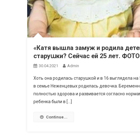
«Катя вышла замуж и родила дете
старуաки? Сейчас ей 25 лет. ФОТО
30.04.2021
Admin
Хоть она родилась старушкой и в 16 выглядела на 
в семье Неженцевых родилась девочка. Беременно
полностью здорова и развивается согласно норма
ребенка были в […]
Continue...