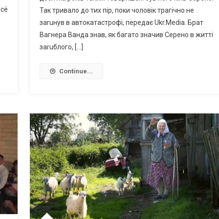
всё
Так тривало до тих пір, поки чоловік трагічно не
заruнув в автокатастрофі, передає Ukr.Media. Брат
Вагнера Ванда знав, як багато значив Серено в житті
заruблого, […]
Continue...