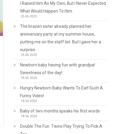
I Raised Him As My Own, But I Never Expected
What Would Happen To Him.
25.06.2025
The brazen sister already planned her
anniversary party at my summer house,
putting me on the staff list. But I gave her a
surprise.
25.06.2025
Newborn baby having fun with grandpa!
Sweetness of the day!
18.06.2024
Hungry Newborn Baby Wants To Eat! Such A
Funny Video!
18.06.2024
Baby of two months speaks his first words
18.06.2024
Double The Fun: Twins Play Trying To Pick A