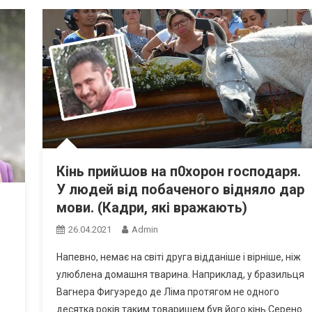
Кінь прийաов на п0хорон rосподаря.
У людей від побаченого відняло дар
мови. (Кадри, які вpажають)
26.04.2021
Admin
Напевно, немає на світі друга відданіше і вірніше, ніж
улюблена домашня тварина. Наприклад, у бразильця
Вагнера Фигуэредо де Ліма протягом не одного
десятка років таким товаришем був його кінь Серено.