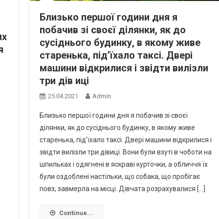
Близько першої години дня я
побачив зі своєї ділянки, як до
их
сусіднього будинку, в якому живе
я
старенька, під’їхало таксі. Двері
машини відкрилися і звідти вилізли
три дів иці
25.04.2021
Admin
Близько першої години дня я побачив зі своєї
ділянки, як до сусіднього будинку, в якому живе
старенька, під’їхало таксі. Двері машини відкрилися і
звідти вилізли три дівиці. Вони були взуті в чоботи на
шпильках і одягнені в яскраві курточки, а обличчя їх
були оздоблені настільки, що собака, що пробігає
повз, завмерла на місці. Дівчата розрахувалися […]
Continue...