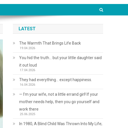
LATEST
The Warmth That Brings Life Back
19.04.2026
You hid the truth… but your little daughter said
it out loud
17.04.2026
They had everything… except happiness.
16.04.2026
— I’m your wife, not a little errand girl! If your
mother needs help, then you go yourself and
work there
25.06.2025
In 1980, A Blind Child Was Thrown Into My Life;