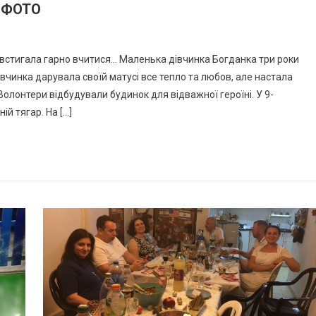
. ФОТО
 встигала гарно вчитися… Маленька дівчинка Богданка три роки
чинка дарувала своїй матусі все тепло та любов, але настала
Волонтери відбудували будинок для відважної героїні. У 9-
ій тягар. На […]