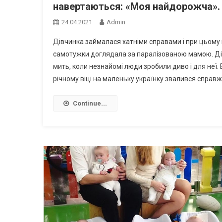
навертаються: «Моя найдорожча»
24.04.2021
Admin
Дівчинка займалася хатніми справами і при цьому
самотужки доглядала за паралізованою мамою. Дів
мить, коли незнайомі люди зробили диво і для неї. 
річному віці на маленьку українку звалився справжн
Continue...