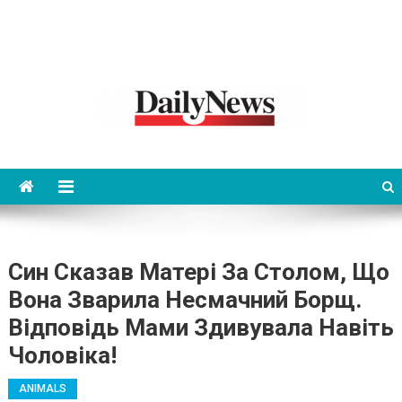
News 92 Daily
No.1 News Portal
Син Сказав Матері За Столом, Що
Вона Зварила Несмачний Борщ.
Відповідь Мами Здивувала Навіть
Чоловіка!
ANIMALS