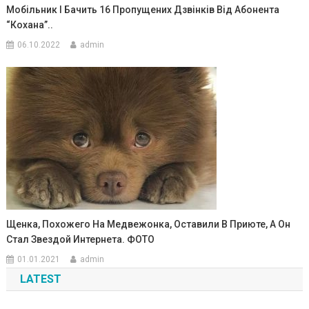
Мобільник І Бачить 16 Пропущених Дзвінків Від Абонента
“Кохана”..
06.10.2022
admin
Щенка, Похожего На Медвежонка, Оставили В Приюте, А Он
Стал Звездой Интернета. ФОТО
01.01.2021
admin
LATEST