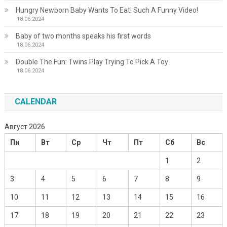
Hungry Newborn Baby Wants To Eat! Such A Funny Video!
18.06.2024
Baby of two months speaks his first words
18.06.2024
Double The Fun: Twins Play Trying To Pick A Toy
18.06.2024
CALENDAR
Август 2026
Пн
Вт
Ср
Чт
Пт
Сб
Вс
1
2
3
4
5
6
7
8
9
10
11
12
13
14
15
16
17
18
19
20
21
22
23