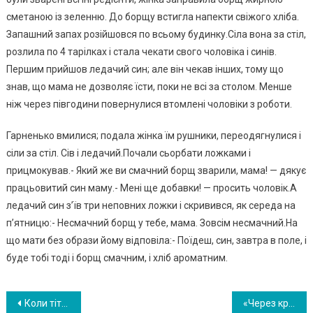
сметаною із зеленню. До борщу встигла напекти свіжого хліба.
Запашний запах розійшовся по всьому будинку.Сіла вона за стіл,
розлила по 4 тарілках і стала чекати свого чоловіка і синів.
Першим прийшов ледачий син; але він чекав інших, тому що
знав, що мама не дозволяє їсти, поки не всі за столом. Менше
ніж через півгодини повернулися втомлені чоловіки з роботи.
Гарненько вмилися; подала жінка їм рушники, переодягнулися і
сіли за стіл. Сів і ледачий.Почали сьорбати ложками і
прицмокував.- Який же ви смачний борщ зварили, мама! — дякує
працьовитий син маму.- Мені ще добавки! — просить чоловік.А
ледачий син з’їв три неповних ложки і скривився, як середа на
п’ятницю:- Несмачний борщ у тебе, мама. Зовсім несмачний.На
що мати без образи йому відповіла:- Поїдеш, син, завтра в поле, і
буде тобі тоді і борщ смачним, і хліб ароматним.
Навигация
Коли тітка чоловіка почала доріkати мені за те, що я днями сиджу вдома, то я вирішила знайти роботу і надати добрий урок чоловікові та свекрусі
«Через крики дочки дружина не почула, що я увійшов до кімнати. І тут я побачив страшну картину «