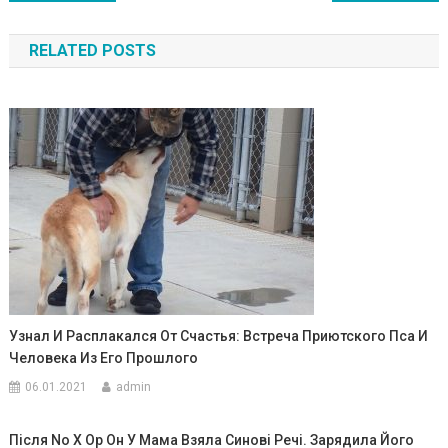
по
RELATED POSTS
записям
Узнал И Расплакался От Счастья: Встреча Приютского Пса И
Человека Из Его Прошлого
06.01.2021
admin
Після No X Oр Он У Мама Взяла Синові Речі. Зарядила Його