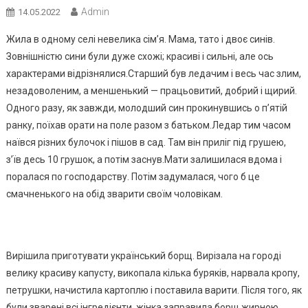
Admin
14.05.2022
Жила в одному селі невелика сім’я. Мама, тато і двоє синів.
Зовнішністю сини були дуже схожі; красиві і сильні, але ось
характерами відрізнялися.Старший був ледачим і весь час злим,
незадоволеним, а меншенький — працьовитий, добрий і щирий.
Одного разу, як завжди, молодший син прокинувшись о п’ятій
ранку, поїхав орати на поле разом з батьком.Ледар тим часом
наївся різних булочок і пішов в сад. Там він приліг під грушею,
з’їв десь 10 грушок, а потім заснув.Мати залишилася вдома і
поралася по господарству. Потім задумалася, чого б це
смачненького на обід зварити своїм чоловікам.
Вирішила приготувати український борщ. Вирізала на городі
велику красиву капусту, викопала кілька буряків, нарвала кропу,
петрушки, начистила картоплю і поставила варити. Після того, як
були зварені всі інгредієнти, жінка заправила борщ жирною