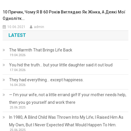
10 Причин, Чому Я В 60 Років Виглядаю Як Жінка, А Деякі Мої
Однолітк…
10.06.2021
admin
LATEST
The Warmth That Brings Life Back
19.04.2026
You hid the truth… but your little daughter said it out loud
17.04.2026
They had everything… except happiness.
16.04.2026
— I’m your wife, not a little errand girl! If your mother needs help,
then you go yourself and work there
25.06.2025
In 1980, A Blind Child Was Thrown Into My Life; I Raised Him As
My Own, But I Never Expected What Would Happen To Him.
25.06.2025