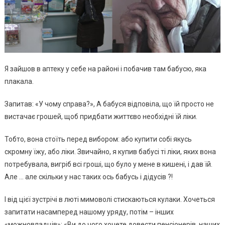
Я зайшов в аптеку у себе на районі і побачив там бабусю, яка
плакала.
Запитав: «У чому справа?», А бабуся відповіла, що їй просто не
вистачає грошей, щоб придбати життєво необхідні їй ліки.
Тобто, вона стоїть перед вибором: або купити собі якусь
скромну їжу, або ліки. Звичайно, я купив бабусі ті ліки, яких вона
потребувала, вигріб всі гроші, що було у мене в кишені, і дав їй.
Але … але скільки у нас таких ось бабусь і дідусів ?!
І від цієї зустрічі в люті мимоволі стискаються кулаки. Хочеться
запитати насамперед нашому уряду, потім – інших
«можновладців»: «Ви до чого хочете довести пенсіонерів, наших