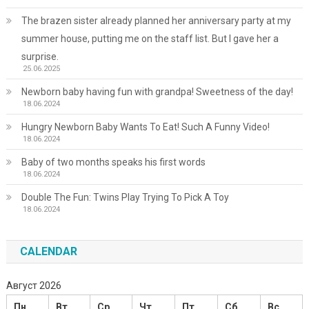
The brazen sister already planned her anniversary party at my
summer house, putting me on the staff list. But I gave her a
surprise.
25.06.2025
Newborn baby having fun with grandpa! Sweetness of the day!
18.06.2024
Hungry Newborn Baby Wants To Eat! Such A Funny Video!
18.06.2024
Baby of two months speaks his first words
18.06.2024
Double The Fun: Twins Play Trying To Pick A Toy
18.06.2024
CALENDAR
Август 2026
Пн
Вт
Ср
Чт
Пт
Сб
Вс