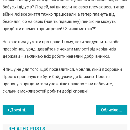
бабусь і дідусів? Людей, які винесли на своїх плечах весь тягар
війни, які все життя тяжко працювали, а тепер плачуть від
безсилля, бо на свою (навіть підвищену) пенсію не можуть
придбати елементарних речей? З якою метою?!”.
Не хочеться думати про гірше. І тому, поки роздуплиться або
прозріє наш уряд, давайте не чекати милості від керівників
держави – закликаю всіх робити невеликі добрі вчинки.
Я пишу не для того, щоб похвалитися, мовляв, який я хороший …
Просто пропоную не бути байдужим до ближніх. Просто
пропоную придивитися уважніше навколо – ви побачите,
скільки є можливостей робити добрі справи!
Навигация
Друзі підтримаймо сироту!! 20-річна українка покинула навчання і поїхала в село доглядати шістьох дітей. ФОТО
Облисіла мама вирішила не носити перуки заради дочки, яка теж страждає алопецією. ФОТО
по
RELATED POSTS