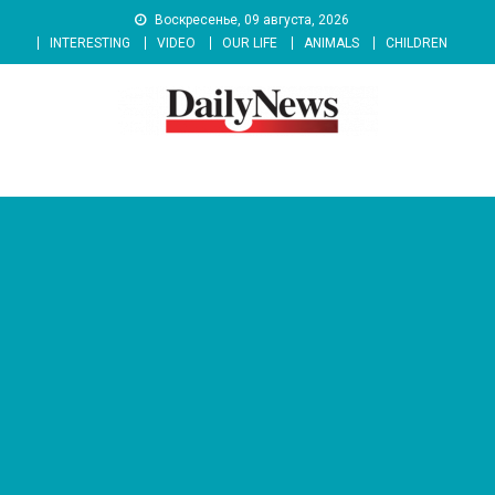
Skip
Воскресенье, 09 августа, 2026
to
INTERESTING
VIDEO
OUR LIFE
ANIMALS
CHILDREN
content
News 92 Daily
No.1 News Portal