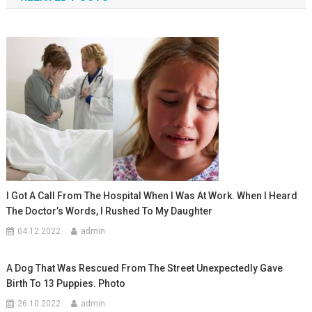
записям
I Got A Call From The Hospital When I Was At Work. When I Heard
The Doctor’s Words, I Rushed To My Daughter
04.12.2022
admin
A Dog That Was Rescued From The Street Unexpectedly Gave
Birth To 13 Puppies. Photo
26.10.2022
admin