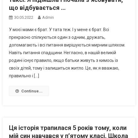
що відбувається …
30.05.2022
Admin
У моєї мами є брат. У тата теж. І у мене є брат. Всі
прекрасно спілкуються один з одним, дружать,
допомагають і всі питання вирішуються мирним шляхом.
Навіть питання спадщини. Негласно, в нашій великій
родині існує правило, якщо батьки живуть з кимось із
своїх дітей, тому і залишиться житло. Це, як я вважаю,
правильно і […]
Continue...
Ця історія трапилася 5 років тому, коли
мій син навчався у п’ятому класі. Школа