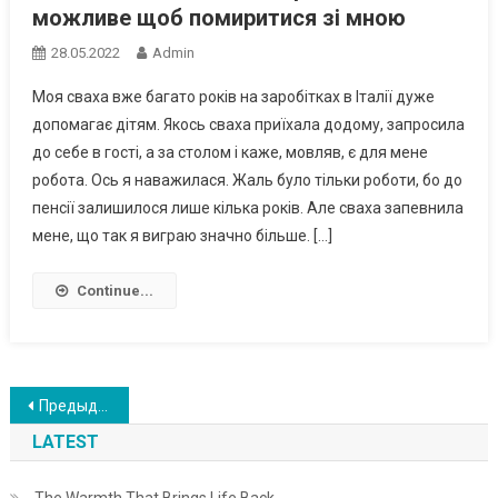
можливе щоб помиритися зі мною
28.05.2022
Admin
Моя сваха вже багато років на заробітках в Італії дуже
допомагає дітям. Якось сваха приїхала додому, запросила
до себе в гості, а за столом і каже, мовляв, є для мене
робота. Ось я наважилася. Жаль було тільки роботи, бо до
пенсії залишилося лише кілька років. Але сваха запевнила
мене, що так я виграю значно більше. […]
Continue...
Навигация
Предыдущие записи
по
LATEST
записям