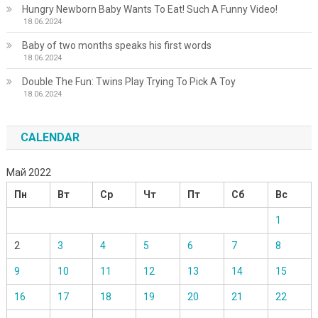
Hungry Newborn Baby Wants To Eat! Such A Funny Video!
18.06.2024
Baby of two months speaks his first words
18.06.2024
Double The Fun: Twins Play Trying To Pick A Toy
18.06.2024
CALENDAR
Май 2022
Пн
Вт
Ср
Чт
Пт
Сб
Вс
1
2
3
4
5
6
7
8
9
10
11
12
13
14
15
16
17
18
19
20
21
22