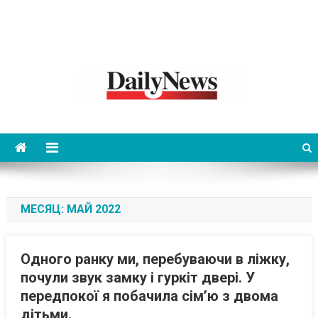
News 92 Daily
No.1 News Portal
МЕСЯЦ:
МАЙ 2022
Одного ранку ми, перебуваючи в ліжку,
почули звук замку і гуркіт двері. У
передпокої я побачила сім’ю з двома
дітьми.