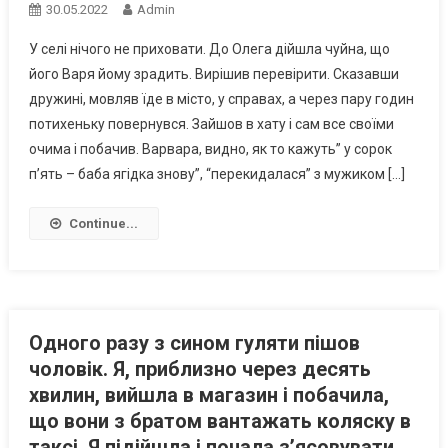
30.05.2022
Admin
У селі нічого не приховати. До Олега дійшла чуйна, що
його Варя йому зрадить. Вирішив перевірити. Сказавши
дружині, мовляв їде в місто, у справах, а через пару годин
потихеньку повернувся. Зайшов в хату і сам все своїми
очима і побачив. Варвара, видно, як то кажуть” у сорок
п’ять – баба ягідка знову”, “перекидалася” з мужиком […]
Continue...
Одного разу з сином гуляти пішов
чоловік. Я, приблизно через десять
хвилин, вийшла в магазин і побачила,
що вони з братом вантажать коляску в
таксі. Я підійшла і почала з’ясовувати,