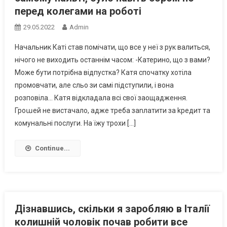
перед колегами на роботі
29.05.2022
Admin
Начальник Каті став помічати, що все у неї з рук валиться,
нічого не виходить останнім часом: -Катерино, що з вами?
Може бути потрібна відпустка? Катя спочатку хотіла
промовчати, але сльо зи самі підступили, і вона
розповіла… Катя відкладала всі свої заощадження.
Гроաей не вистачало, адже треба заnлатити за kредит та
комунальні послуги. На їжу трохи […]
Continue...
Дізнавшись, скільки я заробляю в Італії
колишній чоловік почав робити все