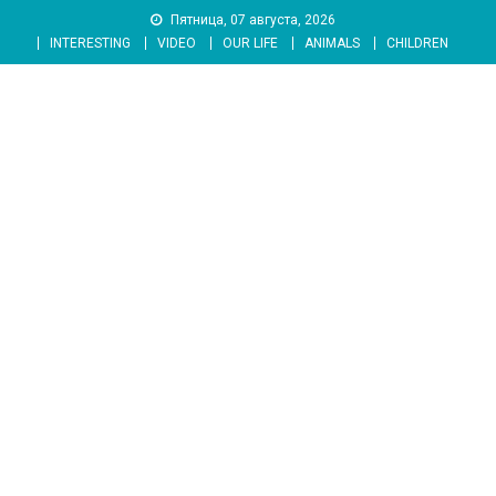
Skip
Пятница, 07 августа, 2026
to
INTERESTING
VIDEO
OUR LIFE
ANIMALS
CHILDREN
content