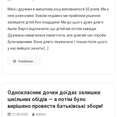
Мені і дружині в минулому році виповнилося 50 років. Ми з
нею ровесники. Зовсім недавно ми прийняли рішення
залишити дітей без спадщини. Ми до цього дуже довго
йшли. Варто відзначити, що дітей ми хотіли завжди.
Дружина намагалася завагітніти, але довгий час спроби
були марними. Вона довго лікувалася. І тільки після цього
у нас вийшло зачати […]
Continue...
Однокласник дочки доїдає залишки
шкільних обідів — а потім було
вирішено провести батьківські збори!
31.05.2022
Admin