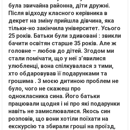
була звичайна районна, діти дружні.
Після відходу класного керівника в
декрет на зміну прийшла дівчина, яка
тільки-но закінчила університет. Усього
25 років. Батьки були здивовані : звикли
бачити освітян старше 35 років. Але ж
головне – любов до дітей. Згодом ми
стали помічати, що у неї з’явилися
улюбленці, вона спілкувалася з тими,
хто обдаровував її подарунками та
грошима . З моєю дитиною проблем не
було, чого не скажеш про
однокласника сина. Його батьки
працювали щодня і ні про які подарунки
навіть не замислювалися. Якось син
розповів, що вони хотіли поїхати на
екскурсію та збирали гроші на проїзд,