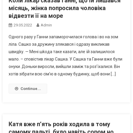
Коли ліkар сказав Ганні, що їй лишався
місяць, жінка попросила чоловіка
відвезти її на море
29.05.2022
Admin
Одного разу у Ганни запаморочилася голова і во на зом
ліла. Сашко за дружину злякався і одразу викликав
швидkу. — Мені шkода таке казати, але їй залишилося
мало. – сповістив лікар Сашка. У Сашка та Ганни вже були
онуки. Доньки виросли, вийшли заміж та роз’їхалися. Він
хотів зібрати всю сім’ю в одному будинку, щоб вони […]
Continue...
Катя вже п’ять років ходила в тому
самому пальті, було навіть сором но