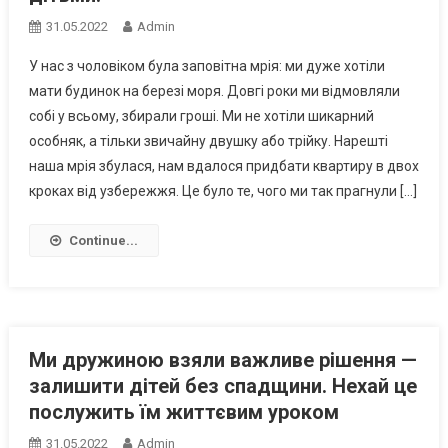
31.05.2022
Admin
У нас з чоловіком була заповітна мрія: ми дуже хотіли
мати будинок на березі моря. Довгі роки ми відмовляли
собі у всьому, збирали гроші. Ми не хотіли шикарний
особняк, а тільки звичайну двушку або трійку. Нарешті
наша мрія збулася, нам вдалося придбати квартиру в двох
кроках від узбережжя. Це було те, чого ми так прагнули […]
Continue...
Ми дружиною взяли важливе рішення —
залишити дітей без спадщини. Нехай це
послужить їм життєвим уроком
31.05.2022
Admin