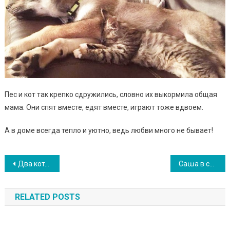
Пес и кот так крепко сдружились, словно их выкормила общая
мама. Они спят вместе, едят вместе, играют тоже вдвоем.
А в доме всегда тепло и уютно, ведь любви много не бывает!
Навигация
Два котенка пищали возле мусорного контейнера, и помощь пришла. ВIДЕО
Саաа в свои 12 лет не побоялся вытащить из затопленной сточной канавы маленького щенка. ФОТО
по
RELATED POSTS
записям