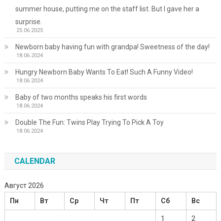
summer house, putting me on the staff list. But I gave her a
surprise.
25.06.2025
Newborn baby having fun with grandpa! Sweetness of the day!
18.06.2024
Hungry Newborn Baby Wants To Eat! Such A Funny Video!
18.06.2024
Baby of two months speaks his first words
18.06.2024
Double The Fun: Twins Play Trying To Pick A Toy
18.06.2024
CALENDAR
Август 2026
Пн
Вт
Ср
Чт
Пт
Сб
Вс
1
2