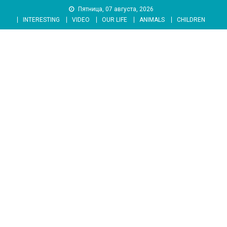
Skip
Пятница, 07 августа, 2026
to
INTERESTING
VIDEO
OUR LIFE
ANIMALS
CHILDREN
content