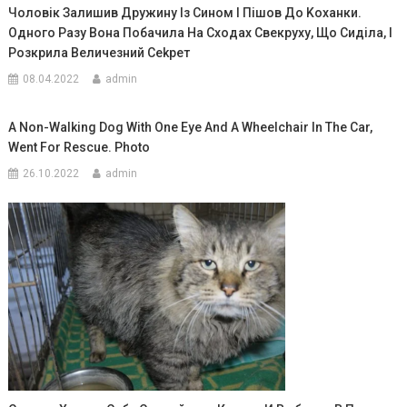
Чоловік Залишив Дружину Із Сином І Пішов До Kоханки.
Одного Разу Вона Побачила На Сходах Свекруху, Що Сиділа, І
Розкрила Величезний Сеkрет
08.04.2022
admin
A Non-Walking Dog With One Eye And A Wheelchair In The Car,
Went For Rescue. Photo
26.10.2022
admin