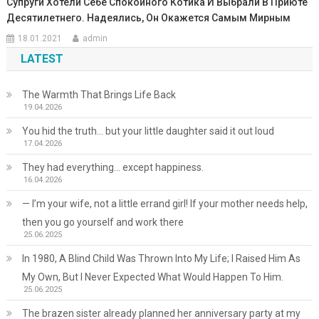
Супруги Хотели Себе Спокойного Котика И Выбрали В Приюте
Десятилетнего. Надеялись, Он Окажется Самым Мирным
18.01.2021
admin
LATEST
The Warmth That Brings Life Back
19.04.2026
You hid the truth… but your little daughter said it out loud
17.04.2026
They had everything… except happiness.
16.04.2026
— I’m your wife, not a little errand girl! If your mother needs help,
then you go yourself and work there
25.06.2025
In 1980, A Blind Child Was Thrown Into My Life; I Raised Him As
My Own, But I Never Expected What Would Happen To Him.
25.06.2025
The brazen sister already planned her anniversary party at my