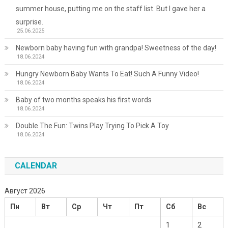
summer house, putting me on the staff list. But I gave her a
surprise.
25.06.2025
Newborn baby having fun with grandpa! Sweetness of the day!
18.06.2024
Hungry Newborn Baby Wants To Eat! Such A Funny Video!
18.06.2024
Baby of two months speaks his first words
18.06.2024
Double The Fun: Twins Play Trying To Pick A Toy
18.06.2024
CALENDAR
Август 2026
Пн
Вт
Ср
Чт
Пт
Сб
Вс
1
2