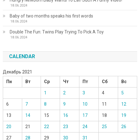
Hungry Newborn Baby Wants To Eat! Such A Funny Video!
18.06.2024
Baby of two months speaks his first words
18.06.2024
Double The Fun: Twins Play Trying To Pick A Toy
18.06.2024
CALENDAR
Декабрь 2021
Пн
Вт
Ср
Чт
Пт
Сб
Вс
1
2
3
4
5
6
7
8
9
10
11
12
13
14
15
16
17
18
19
20
21
22
23
24
25
26
27
28
29
30
31