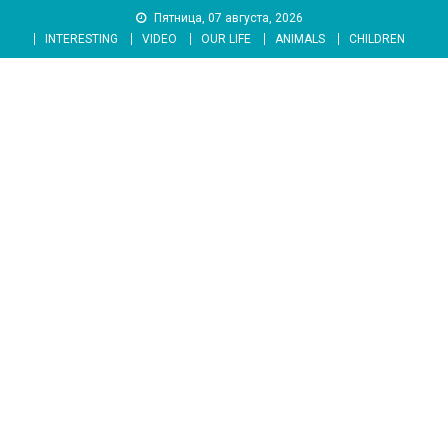
Skip
Пятница, 07 августа, 2026
to
INTERESTING
VIDEO
OUR LIFE
ANIMALS
CHILDREN
content