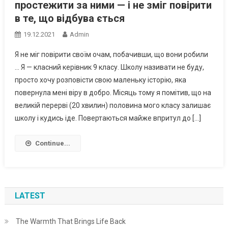
простежити за ними — і не зміг повірити
в те, що відбува ється
19.12.2021
Admin
Я не міг повірити своїм очам, побачивши, що вони робили
… Я — класний керівник 9 класу. Школу називати не буду,
просто хочу розповісти свою маленьку історію, яка
повернула мені віру в добро. Місяць тому я помітив, що на
великій перерві (20 хвилин) половина мого класу залишає
школу і кудись іде. Повертаються майже впритул до […]
Continue...
LATEST
The Warmth That Brings Life Back