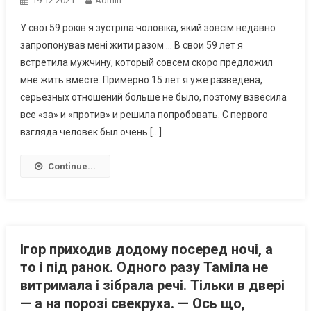
19.12.2021
Admin
У свої 59 років я зустріла чоловіка, який зовсім недавно
запропонував мені жити разом … В свои 59 лет я
встретила мужчину, который совсем скоро предложил
мне жить вместе. Примерно 15 лет я уже разведена,
серьезных отношений больше не было, поэтому взвесила
все «за» и «против» и решила попробовать. С первого
взгляда человек был очень […]
Continue...
Ігор приходив додому посеред ночі, а
то і під ранок. Одного разу Таміла не
витримала і зібрала речі. Тільки в двері
— а на порозі свекруха. — Ось що,