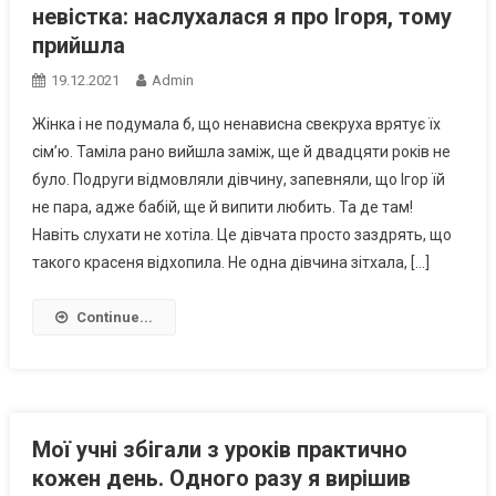
невістка: наслухалася я про Ігоря, тому
прийшла
19.12.2021
Admin
Жінка і не подумала б, що ненависна свекруха врятує їх
сім’ю. Таміла рано вийшла заміж, ще й двадцяти років не
було. Подруги відмовляли дівчину, запевняли, що Ігор їй
не пара, адже бабій, ще й випити любить. Та де там!
Навіть слухати не хотіла. Це дівчата просто заздрять, що
такого красеня відхопила. Не одна дівчина зітхала, […]
Continue...
Мої учні збігали з уроків практично
кожен день. Одного разу я вирішив