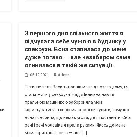
З першого дня спільного життя я
відчувала себе чужою в будинку у
свекрухи. Вона ставилася до мене
дуже погано — але незабаром сама
опинилася в такій же ситуації!
05.12.2021
Admin
о
Після весілля Василь привів мене до свого дому, і я
стала жити у свекрухи. Надія Іванівна навіть
пральною машинкою забороняла мені
ьки
користуватися, а свою ми не могли купити, тому що
вона говорила, що немає місця, де її поставити. Свої
речі і речі чоловіка я прала руками. Якось до мене
мама приїхала з села — але […]