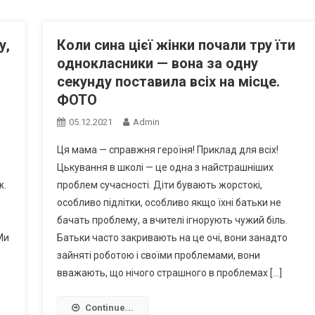
у,
Коли сина цієї жінки почали тру їти
однокласники — вона за одну
секунду поставила всіх на місце.
ФОТО
05.12.2021
Admin
Ця мама — справжня героїня! Приклад для всіх!
Цькування в школі — це одна з найстрашніших
ж.
проблем сучасності. Діти бувають жорстокі,
особливо підлітки, особливо якщо їхні батьки не
бачать проблему, а вчителі ігнорують чужий біль.
Ми
Батьки часто закривають на це очі, вони занадто
зайняті роботою і своїми проблемами, вони
вважають, що нічого страшного в проблемах […]
Continue...