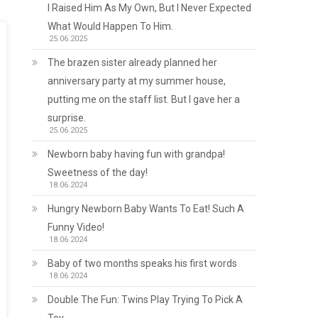
I Raised Him As My Own, But I Never Expected
What Would Happen To Him.
25.06.2025
The brazen sister already planned her
anniversary party at my summer house,
putting me on the staff list. But I gave her a
surprise.
25.06.2025
Newborn baby having fun with grandpa!
Sweetness of the day!
18.06.2024
Hungry Newborn Baby Wants To Eat! Such A
Funny Video!
18.06.2024
Baby of two months speaks his first words
18.06.2024
Double The Fun: Twins Play Trying To Pick A