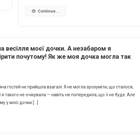
Continue...
а весілля моєї дочки. А незабаром я
вірити почутому! Як же моя дочка могла так
на гостей не прийшла взагалі. Я не могла зрозуміти, що сталося,
 я такого не очікувала — навіть не попередила, що її не буде. Але
му у моєї дочки […]