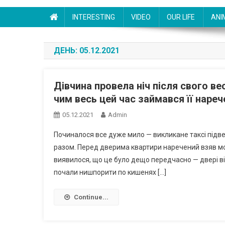
INTERESTING
VIDEO
OUR LIFE
ANI
ДЕНЬ:
05.12.2021
Дівчина провела ніч після свого вес
чим весь цей час займався її нареч
05.12.2021
Admin
Починалося все дуже мило — викликане таксі підве
разом. Перед дверима квартири наречений взяв моло
виявилося, що це було дещо передчасно — двері ві
почали нишпорити по кишенях […]
Continue...