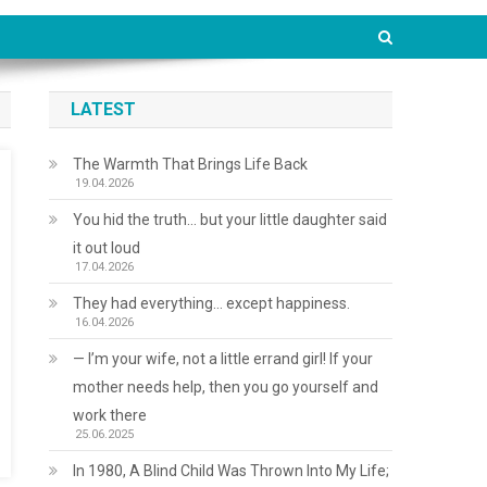
LATEST
The Warmth That Brings Life Back
19.04.2026
You hid the truth… but your little daughter said
it out loud
17.04.2026
They had everything… except happiness.
16.04.2026
— I’m your wife, not a little errand girl! If your
mother needs help, then you go yourself and
work there
25.06.2025
In 1980, A Blind Child Was Thrown Into My Life;