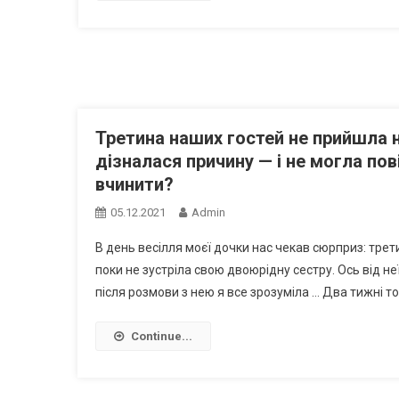
Третина наших гостей не прийшла н
дізналася причину — і не могла по
вчинити?
05.12.2021
Admin
В день весілля моєї дочки нас чекав сюрприз: трети
поки не зустріла свою двоюрідну сестру. Ось від неї
після розмови з нею я все зрозуміла … Два тижні то
Continue...