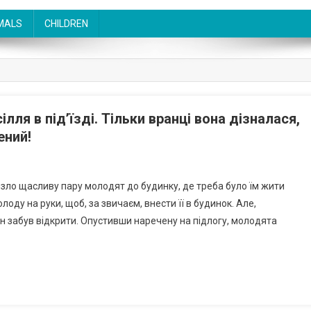
MALS
CHILDREN
ілля в під’їзді. Тільки вранці вона дізналася,
ений!
зло щасливу пару молодят до будинку, де треба було їм жити
ду на руки, щоб, за звичаєм, внести її в будинок. Але,
н забув відкрити. Опустивши наречену на підлогу, молодята