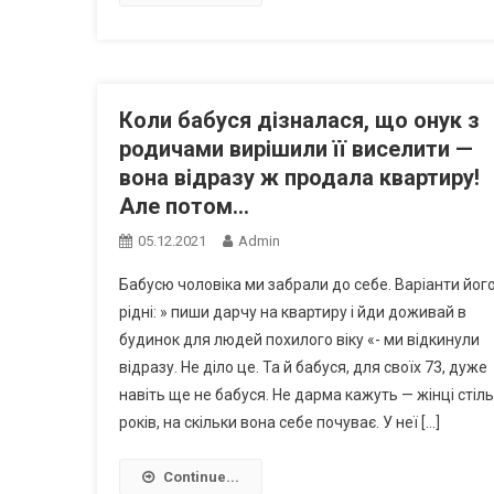
Коли бабуся дізналася, що онук з
родичами вирішили її виселити —
вона відразу ж продала квартиру!
Але потом…
05.12.2021
Admin
Бабусю чоловіка ми забрали до себе. Варіанти йог
рідні: » пиши дарчу на квартиру і йди доживай в
будинок для людей похилого віку «- ми відкинули
відразу. Не діло це. Та й бабуся, для своїх 73, дуже
навіть ще не бабуся. Не дарма кажуть — жінці стіл
років, на скільки вона себе почуває. У неї […]
Continue...