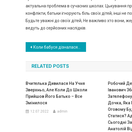
актуальна проблема в сучасних школах. Цькування пр
конфлікти, батьки ігнорують біль своїх дітей, інші не 
Будьте уважні до своїх дітей, Не важливо хто вони, ж
ведуть до серйозних наслідків.
Навигация
Коли бабуся дізналася, що онук з родичами вирішили її виселити — вона відразу ж продала квартиру! Але потом…
по
RELATED POSTS
записям
Вчителька Дивилася На Учня
Робочий Де
Зверхньо, Але Коли До Школи
Іванович З
Прийшов Його Батько – Все
Зателефон
Змінилося
Дочка, Яка 
Оговому Бу
12.07.2022
admin
Статися? А
Сьогодні Заб
Анатолій В