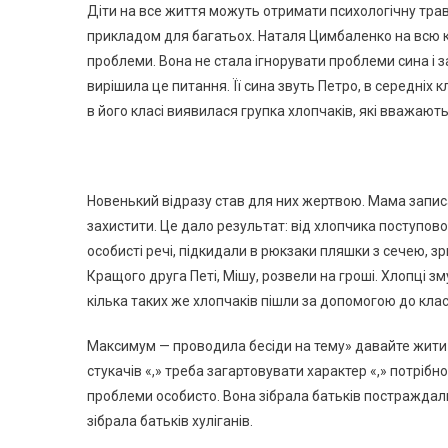
Діти на все життя можуть отримати психологічну травму
прикладом для багатьох. Наталя Цимбаленко на всю к
проблеми. Вона не стала ігнорувати проблеми сина і з
вирішила це питання. Її сина звуть Петро, в середніх к
в його класі виявилася групка хлопчаків, які вважают
Новенький відразу став для них жертвою. Мама записа
захистити. Це дало результат: від хлопчика поступово
особисті речі, підкидали в рюкзаки пляшки з сечею, зр
Кращого друга Петі, Мішу, розвели на гроші. Хлопці зм
кілька таких же хлопчаків пішли за допомогою до клас
Максимум — проводила бесіди на тему» давайте жити д
стукачів «,» треба загартовувати характер «,» потрібн
проблеми особисто. Вона зібрала батьків постраждали
зібрала батьків хуліганів.