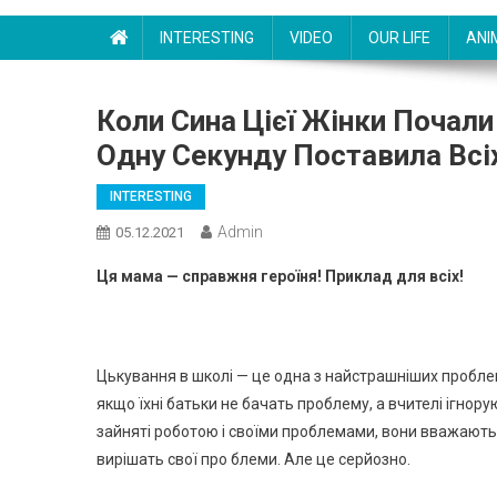
INTERESTING
VIDEO
OUR LIFE
ANI
Коли Сина Цієї Жінки Почали
Одну Секунду Поставила Всі
INTERESTING
Admin
05.12.2021
Ця мама — справжня героїня! Приклад для всіх!
Цькування в школі — це одна з найстрашніших проблем
якщо їхні батьки не бачать проблему, а вчителі ігнору
зайняті роботою і своїми проблемами, вони вважають,
вирішать свої про блеми. Але це серйозно.