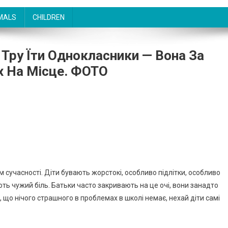
MALS
CHILDREN
 Тру Їти Однокласники — Вона За
х На Місце. ФОТО
 сучасності. Діти бувають жорстокі, особливо підлітки, особливо
ють чужий біль. Батьки часто закривають на це очі, вони занадто
 що нічого страшного в проблемах в школі немає, нехай діти самі