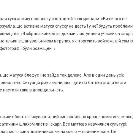
 хуліганську поведінку своїх дітей. Інші кричали: «Ви нічого не
озуміла, що активна матуся спуску не дасть і у неї будуть проблеми
вництва. «Я зібрала конкретні докази: листування учасників історії
не тільки є шанувальником в групах, які торгують вейпамі, а й сам ї
фотографії були розміщені » .
, що матуся блефує і не зайде так далеко. Але в один день усіх
овнолітніх. Ситуація різко змінилася: діти і їх батьки стали вести
е настати така відповідальність.
ківських боях «і з’ясування, чий син повинен» краще помитися, може
ратичним шляхом листів і скарг. Все миттєво навчилися культурі:
асі мого сина припинився. чи надовго — подивимося «. Це