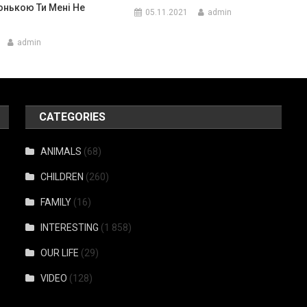
онькою Ти Мені Не
05.11.2021
admin
admin
CATEGORIES
ANIMALS
(68)
CHILDREN
(260)
FAMILY
(16)
INTERESTING
(1 858)
OUR LIFE
(29)
VIDEO
(128)