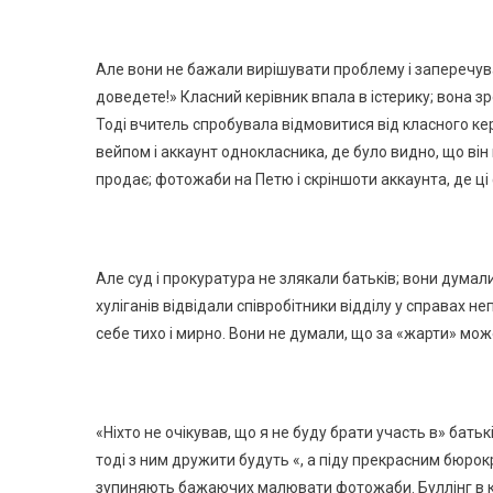
Але вони не бажали вирішувати проблему і заперечували
доведете!» Класний керівник впала в істерику; вона зр
Тоді вчитель спробувала відмовитися від класного кері
вейпом і аккаунт однокласника, де було видно, що він 
продає; фотожаби на Петю і скріншоти аккаунта, де ці 
Але суд і прокуратура не злякали батьків; вони думали
хуліганів відвідали співробітники відділу у справах неп
себе тихо і мирно. Вони не думали, що за «жарти» мож
«Ніхто не очікував, що я не буду брати участь в» бать
тоді з ним дружити будуть «, а піду прекрасним бюрок
зупиняють бажаючих малювати фотожаби. Буллінг в кл