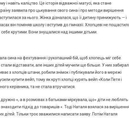
 і навіть каліцтво. Це історія відважної матусі, яка стане
раїну заявила про цькування свого сина і про методи вирішення
аступилася за нього. Жінка дізналася, що її дитину принижують — і
ласах він поміняв школу і вступив до гімназії. Хлопцеві не пощастил
ь себе крутими. Вони знущалися над іншими дітьми.
ла сина на фехтування і рукопашний бій, щоб хлопець міг себе
 стали відставати, але інших дітей мучили ще більше. У них забира
иває з хлопців штани, робили знімок і публікували його в мережі
усили купити вейп, тому як круті хлопці курять вейп «Коли Петя і
ного керівника, та не стала втручатися.
ружно «, а в розмовах з батьками міркувала, що» діти не люблять
о знаходити підхід до товаришів «. Тоді Наталя взялася за вирішенн
х дітей. Тільки троє зважилися написати заяву. Потім Наталя