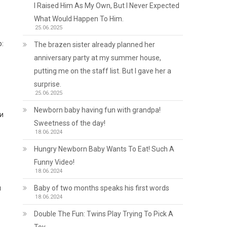
I Raised Him As My Own, But I Never Expected
What Would Happen To Him.
25.06.2025
о:
The brazen sister already planned her
anniversary party at my summer house,
putting me on the staff list. But I gave her a
surprise.
25.06.2025
Newborn baby having fun with grandpa!
ли
Sweetness of the day!
18.06.2024
Hungry Newborn Baby Wants To Eat! Such A
Funny Video!
18.06.2024
я
Baby of two months speaks his first words
18.06.2024
Double The Fun: Twins Play Trying To Pick A