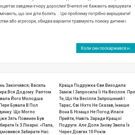
оцвітає завдяки ігнору дорослих! Вчителі не бажають вирішувати
помічають, що їхні діти болять … Цю проблему потрібно вирішувати!
ертви або агресори, обидва варіанти травмують психіку дитини і
Коли син поскаржився на вчительку, я вирішила купити йому годинник з прослуховуванням. І дізналася для себе багато нового!
нь Закінчився; Василь
Краща Подружка Єви Виходила
бира Вся Додому. Раптом
Заміж І Запросила Її На Весілля. Пр
увала Його Молодша
Те, Що На Весілля Запрошений І
Пере Бувала В Пол
Тарас, Єві Ніхто Не Сказав, Інакше
динку. Що Могло
Вона Б Нізащо Не Погод Илася
дже Зять Повинен Був
Прийти, Навіть Заради Кращої
ирати Їх З Лікарні. «Папа,
Подруги. Але Доля Знову Звела Їх
ідмовився Забирати Нас.
Через Довгих 10 Років