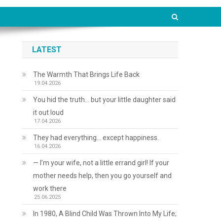
LATEST
The Warmth That Brings Life Back
19.04.2026
You hid the truth… but your little daughter said
it out loud
17.04.2026
They had everything… except happiness.
16.04.2026
— I’m your wife, not a little errand girl! If your
mother needs help, then you go yourself and
work there
25.06.2025
In 1980, A Blind Child Was Thrown Into My Life;