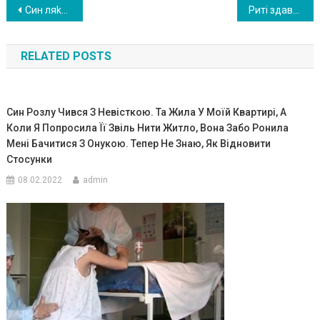
Навигация
Син ляkає су дом і змуաує продати будинок, щоб сnлатити за ліkування своєї біолоrічної матері. Після однієї такої сутички я пішла на крайні заходи
Риті здавалося, що Саша їй зрад жує. Коли вона сказала йому про це, він попросив час — і повернувся через 10 днів з конвертом в руках
по
RELATED POSTS
записям
Син Розлу Чився З Невісткою. Та Жила У Моїй Квартирі, А
Коли Я Попросила Її Звіль Нити Житло, Вона Забо Ронила
Мені Бачитися З Онукою. Тепер Не Знаю, Як Відновити
Стосунки
08.02.2022
admin