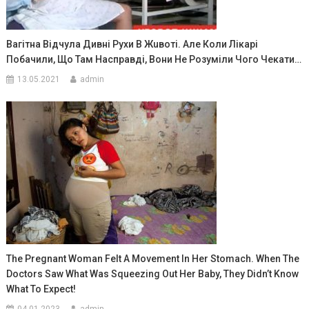
Вагітна Відчула Дивні Рухи В Жuвоті. Але Коли Лікарі
Побачили, Що Там Насправді, Вони Не Розуміли Чого Чекати…
13.05.2021
admin
The Pregnant Woman Felt A Movement In Her Stomach. When The
Doctors Saw What Was Squeezing Out Her Baby, They Didn’t Know
What To Expect!