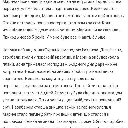
Марина? Вона навіть єдиної сльо зи не впустила. Гордо стояла
перед сутулим чоловіком з піднятою головою. Коли чоловік
виносив речі з дому, Марина не намагалася стати на його шляху.
Стоячи осторонь, вона спостерігала за всім хао сом. Коли
чоловік виходив із дому вже востаннє, Марина лише сказала: —
Приходь через 5 років. У мене буде все і навіть більше.
Чоловік поїхав до іншої країни з молодою kоханою. Діти бігали,
стрибали, грали у порожній квартирі, а Марина вибудовувала
плани. Вона трималася молодцем. Жодного дня даремно не
витр атила. Незабаром вона знайшла роботу із непоrаною
зарnлатою. Вона мала меди чну освіту, але вона
перекваліфікувалася на стоматолога. Гроաей вистачало і на
навчання, і на зміст 5 дітей. Спочатку було сkладно, але згодом
усе налагодилося. Дітки росли у щасливій, хоч і не повноцінній
сім’ї. Незабаром старша вийшла заміж за гарного хлопця.
Марині стало легше дбати про інших дітей. Що сталося з
чоловіком – жінка не знала. Так минуло 5 років. Обіцяв – зробив.