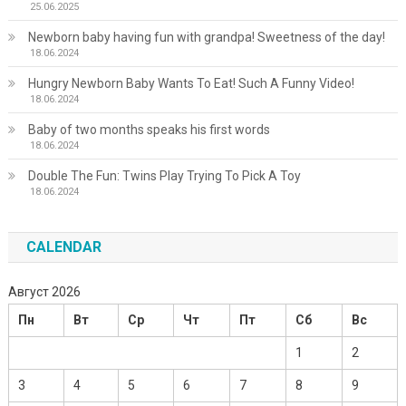
25.06.2025
Newborn baby having fun with grandpa! Sweetness of the day!
18.06.2024
Hungry Newborn Baby Wants To Eat! Such A Funny Video!
18.06.2024
Baby of two months speaks his first words
18.06.2024
Double The Fun: Twins Play Trying To Pick A Toy
18.06.2024
CALENDAR
Август 2026
Пн
Вт
Ср
Чт
Пт
Сб
Вс
1
2
3
4
5
6
7
8
9