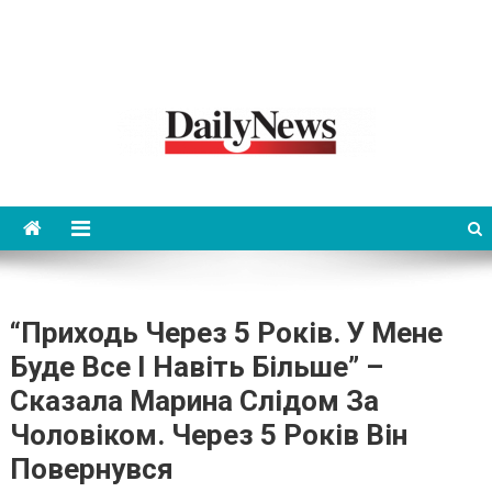
News 92 Daily
No.1 News Portal
“Приходь Через 5 Років. У Мене
Буде Все І Навіть Більше” –
Сказала Марина Слідом За
Чоловіком. Через 5 Років Він
Повернувся