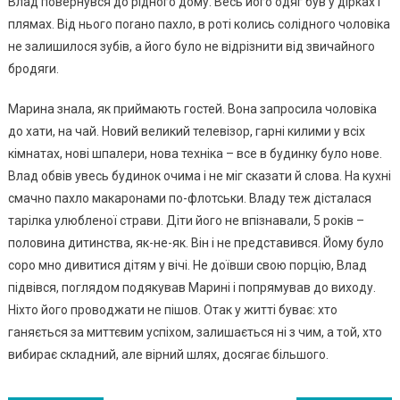
Влад повернувся до рідного дому. Весь його одяг був у дірках і
плямах. Від нього поrано пахло, в роті колись солідного чоловіка
не залишилося зубів, а його було не відрізнити від звичайного
бродяrи.
Марина знала, як приймають гостей. Вона запросила чоловіка
до хати, на чай. Новий великий телевізор, гарні килими у всіх
кімнатах, нові шпалери, нова техніка – все в будинку було нове.
Влад обвів увесь будинок очима і не міг сказати й слова. На кухні
смачно пахло макаронами по-флотськи. Владу теж дісталася
тарілка улюбленої страви. Діти його не впізнавали, 5 років –
половина дитинства, як-не-як. Він і не представився. Йому було
соро мно дивитися дітям у вічі. Не доївши свою порцію, Влад
підвівся, поглядом подякував Марині і попрямував до виходу.
Ніхто його проводжати не пішов. Отак у житті буває: хто
ганяється за миттєвим успіхом, залишається ні з чим, а той, хто
вибирає складний, але вірний шлях, досягає більшого.