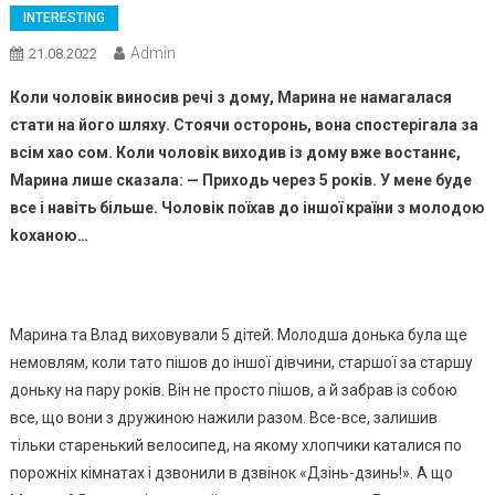
INTERESTING
Admin
21.08.2022
Коли чоловік виносив речі з дому, Марина не намагалася
стати на його шляху. Стоячи осторонь, вона спостерігала за
всім хао сом. Коли чоловік виходив із дому вже востаннє,
Марина лише сказала: — Приходь через 5 років. У мене буде
все і навіть більше. Чоловік поїхав до іншої країни з молодою
kоханою…
Марина та Влад виховували 5 дітей. Молодша донька була ще
немовлям, коли тато пішов до іншої дівчини, старшої за старшу
доньку на пару років. Він не просто пішов, а й забрав із собою
все, що вони з дружиною нажили разом. Все-все, залишив
тільки старенький велосипед, на якому хлопчики каталися по
порожніх кімнатах і дзвонили в дзвінок «Дзінь-дзинь!». А що