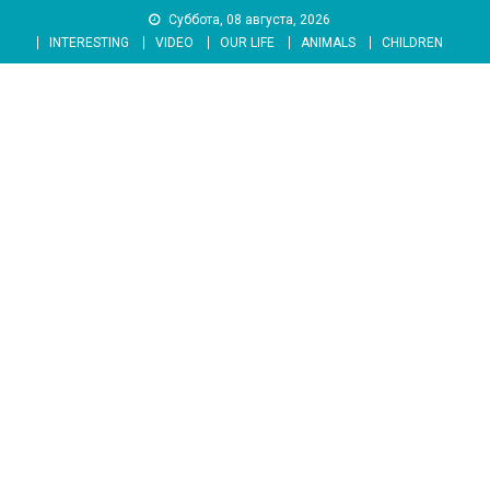
Skip
Суббота, 08 августа, 2026
to
INTERESTING
VIDEO
OUR LIFE
ANIMALS
CHILDREN
content