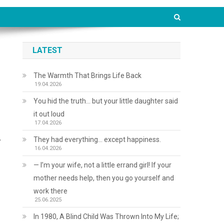
LATEST
The Warmth That Brings Life Back
19.04.2026
You hid the truth… but your little daughter said
it out loud
17.04.2026
They had everything… except happiness.
—
16.04.2026
— I’m your wife, not a little errand girl! If your
mother needs help, then you go yourself and
work there
25.06.2025
In 1980, A Blind Child Was Thrown Into My Life;