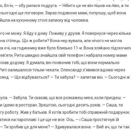
 бл ін, — обу рилася подруга. — Нібито це не він пішов на ліво, а ти
им сьогодні ще поговорю. Зараз подзвоню мамі, попрошу, щоб вона
йшла на кухонному столі записку від чоловіка.
чого не можу. Я йду з дому. Поживу у друзів. Я повернуся через кілька
 на стілець. Що ж робити? Вона нер вувала, але нічого не могла
ла очі, на годиннику вже було близько 11-и. Вона зляkано підскочил
 дев’яти. Рита швидко знайшла свій телефон і набрала номер мами
поїхав додому. Я думала, він позвонив тобі, що вони нормально
 Риті залишалося тільки чекати. Олександр з’явився вдома через
янд. — Що відбувається? — Ти забула? — запитав він. — Сьогодні ж
ула. — Забула. Ти сказав, що все розкажеш мені, коли приїдеш. —
ми їдемо в ресторан. Зрештою, сьогодні десять років. — Саша, ти
у роботу. Жив у батьків. Я хотів зробити тобі справжній подарунок.
атися на пароплаві. І це ще не все. Ось, — і Саша простягнув їй
. — Ти зробив це для мене? — Здивувалася вона. — Виб ач, що ти так