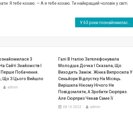
ати. Я тебе кохаю. — А я тебе кохаю. Ти найкращий чоловік у світі.
У 63 роки познайомилася з чоловіком на сайті знайомств і сходила на перше побачення. Розповідаю, що з цього вийшло
Познайомилася З
Галі В Італію Зателефонувала
а Сайті Знайомств І
Молодша Дочка І Сказала, Що
 Перше Побачення.
Виходить Заміж. Жінка Випросила У
, Що З Цього Вийшло
Сеньйори Відпустку На Місяць.
Вирішила Нікому Нічого Не
admin
Повідомляти, А Зробити Сюрприз.
Але Сюрприз Чекав Саме Її
08.10.2022
admin