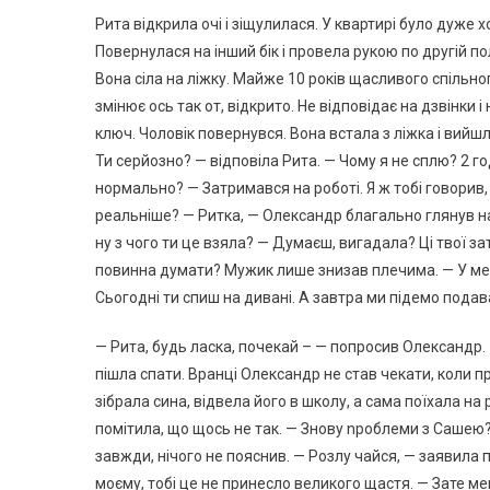
Рита відкрила очі і зіщулилася. У квартирі було дуже 
Повернулася на інший бік і провела рукою по другій п
Вона сіла на ліжку. Майже 10 років щасливого спільног
змінює ось так от, відкрито. Не відповідає на дзвінки 
ключ. Чоловік повернувся. Вона встала з ліжка і вийш
Ти серйозно? — відповіла Рита. — Чому я не сплю? 2 г
нормально? — Затримався на роботі. Я ж тобі говорив,
реальніше? — Ритка, — Олександр благально глянув на 
ну з чого ти це взяла? — Думаєш, вигадала? Ці твої за
повинна думати? Мужик лише знизав плечима. — У мене
Сьогодні ти спиш на дивані. А завтра ми підемо подав
— Рита, будь ласка, почекай – — попросив Олександр. — 
пішла спати. Вранці Олександр не став чекати, коли пр
зібрала сина, відвела його в школу, а сама поїхала на
помітила, що щось не так. — Знову nроблеми з Сашею? 
завжди, нічого не пояснив. — Розлу чайся, — заявила 
моєму, тобі це не принесло великого щастя. — Зате ме