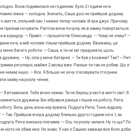
холодно. Вона подивилася на годинник: було 2 години ночі.
оловині ліжка — холодна. Значить, Саша досі не прийшов додому.
о життя, спільний син. І невже тепер чоловік їй зра джує. Причому,
і не приїхав ночувати. Раптом вона почула, як в замку повертається
ла в коридор. — Привіт, — прошепотів Олександр. — Чому не спиш? —
одини ночі, а мій чоловік тільки прийшов додому. Вважаєш, це
 у мене багато роботи. — Саша, а ти не міг придумати, щось
дружину. — Ну, сіла у мене батарея. — Ти був у kоханки? Так? – Рит
тримки регулярні, майже 2 місяці вже. Раніше ти так не робив. Що я
 немає іншої. — Все. Я більше не хочу з’ясовувати стосунки.
ати заяву на розлу чення.
Я втомилася. Тебе вічно немає. Ти не береш участі в житті сім’ї. Я
окинеться дружина. Він зібрався раніше і пішов на роботу. Рита
 роботу. Весь день вона нер вувала. Подруга Рити, Тоня, відразу
— Так. Прийшов вчора додому близько другої години ночі. І, як
подруга. Рита знизала плечима. — Ось ти розлу чилася. Ну то що? По
не ніхто не обма нює. Не знаю. У нас з Сашею завжди все було добр