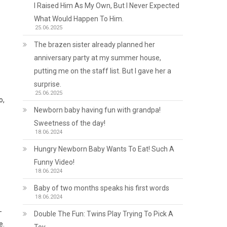
I Raised Him As My Own, But I Never Expected
What Would Happen To Him.
25.06.2025
The brazen sister already planned her
anniversary party at my summer house,
putting me on the staff list. But I gave her a
surprise.
25.06.2025
о,
Newborn baby having fun with grandpa!
Sweetness of the day!
18.06.2024
Hungry Newborn Baby Wants To Eat! Such A
Funny Video!
18.06.2024
Baby of two months speaks his first words
18.06.2024
-
Double The Fun: Twins Play Trying To Pick A
е.