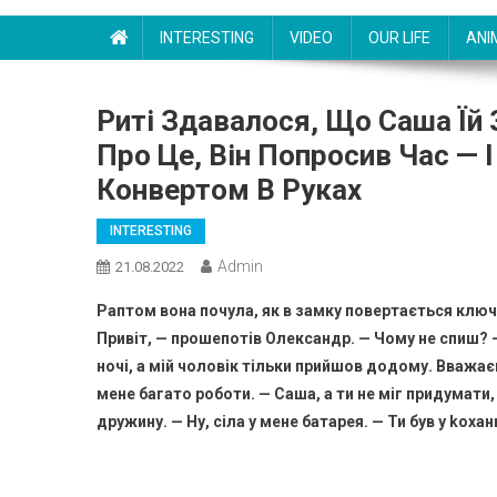
INTERESTING
VIDEO
OUR LIFE
ANI
Риті Здавалося, Що Саша Їй
Про Це, Він Попросив Час — 
Конвертом В Руках
INTERESTING
Admin
21.08.2022
Раптом вона почула, як в замку повертається ключ.
Привіт, — прошепотів Олександр. — Чому не спиш? —
ночі, а мій чоловік тільки прийшов додому. Вважає
мене багато роботи. — Саша, а ти не міг придумати
дружину. — Ну, сіла у мене батарея. — Ти був у kоха