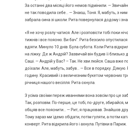
За останні два місяці його немов підмінили. — Звичайно,
не так поводила себе… — Знаєш, Тоня. Я, мабуть, з н
забрала сина зі школи. Рита повернулася додому і зна
«Я не хочу розлу чатися. Але і розповісти тобі поки ні
тижнів і все поясню. Ви бач”. Рита безсило опустилася
вдіяти. Минуло 10 днів. Була субота. Коли Рита відкри
на ліжку. Де ж Андрій? Зазвичай він будив її близько
Саші. — Андрій у Вас? – Так. Не хви люйся. Саша вже 
доїхали. Але, мабуть, забув… — Все в порядку. Дякую.
годину. Красивий і з величезним букетом червоних тро
річниця нашого весілля. Рита охнула.
З усіма своїми переж иваннями вона зовсім про це заб
Так, розповім. По-перше, це тобі, по-друге, збирайся, 
обіцяв все пояснити… — Рит, я працював. Знайшов друг
Тому зараз ми їдемо обідати, потім гуляти, а потім кат
конверт. Рита відкрила його і ахнула. Путівки в Париж