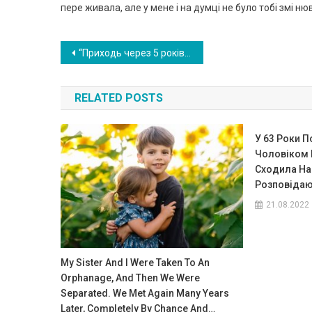
пере живала, але у мене і на думці не було тобі змі нюв
Навигация
“Приходь через 5 років. У мене буде все і навіть більше” – сказала Марина слідом за чоловіком. Через 5 років він повернувся
по
RELATED POSTS
записям
У 63 Роки 
Чоловіком Н
Сходила На
Розповідаю
21.08.2022
My Sister And I Were Taken To An
Orphanage, And Then We Were
Separated. We Met Again Many Years
Later, Completely By Chance And…