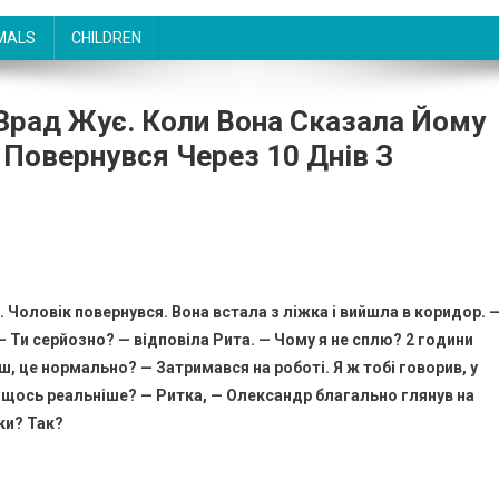
MALS
CHILDREN
 Зрад Жує. Коли Вона Сказала Йому
І Повернувся Через 10 Днів З
 Чоловік повернувся. Вона встала з ліжка і вийшла в коридор. 
 Ти серйозно? — відповіла Рита. — Чому я не сплю? 2 години
ш, це нормально? — Затримався на роботі. Я ж тобі говорив, у
, щось реальніше? — Ритка, — Олександр благально глянув на
нки? Так?