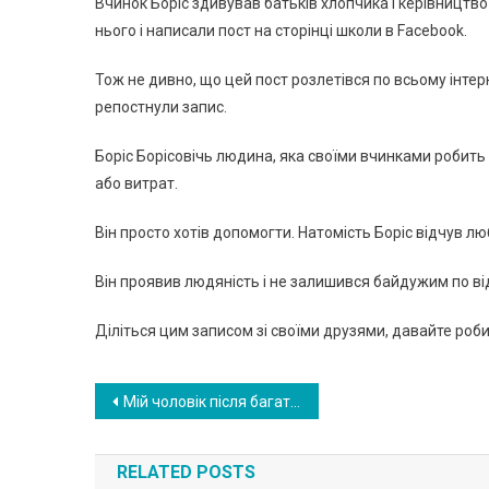
Вчинок Борiс здивував батьків хлопчика і керівництв
нього і написали пост на сторінці школи в Facebook.
Тож не дивно, що цей пост розлетівся по всьому інтер
репостнули запис.
Борiс Борiсовiчь людина, яка своїми вчинками робить 
або витрат.
Він просто хотів допомогти. Натомість Борiс відчув лю
Він проявив людяність і не залишився байдужим по в
Діліться цим записом зі своїми друзями, давайте роб
Навигация
Мій чоловік після багатьох років шлюбу покинув мене і пішов до 40-річної жінки, і лише в той момент я відчула те, що вже довгий час не відчувала — була щаслива. А ось чому
по
RELATED POSTS
записям