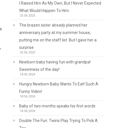
I Raised Him As My Own, But I Never Expected
What Would Happen To Him.
25.06.2025
The brazen sister already planned her
по
anniversary party at my summer house,
putting me on the staff list. But I gave her a
surprise.
у
25.06.2025
Newborn baby having fun with grandpa!
в
Sweetness of the day!
18.06.2024
Hungry Newborn Baby Wants To Eat! Such A
Funny Video!
18.06.2024
Baby of two months speaks his first words
18.06.2024
Double The Fun: Twins Play Trying To Pick A