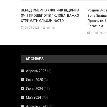
ПЕРЕД CМEPТЮ ХЛ0ПЧИК ВІДКРИВ
Родичі Вис
ОЧІ І ПРОШЕПОТІВ 4 СЛОВА. ВАЖКО
Вона Знайшл
СТРИМАТИ СЛЬОЗИ. ФОТО
Провчити. 
Багатьом.
28.05.2021
admin
19.06.2022
ARCHIVES
Апрель 2026
(3)
Июнь 2025
(3)
Июнь 2024
(13)
Май 2024
(35)
Апрель 2024
(12)