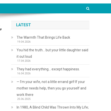
LATEST
,
The Warmth That Brings Life Back
19.04.2026
You hid the truth… but your little daughter said
it out loud
17.04.2026
They had everything… except happiness.
16.04.2026
— I’m your wife, not a little errand girl! If your
mother needs help, then you go yourself and
work there
25.06.2025
In 1980, A Blind Child Was Thrown Into My Life;