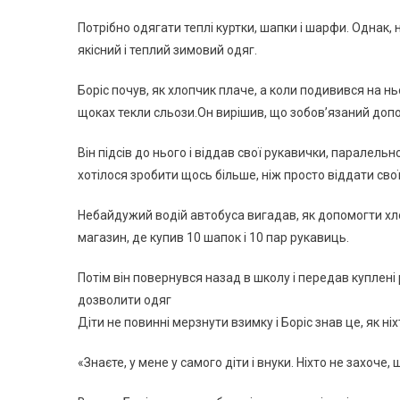
Потрібно одягати теплі куртки, шапки і шарфи. Однак, 
якісний і теплий зимовий одяг.
Борiс почув, як хлопчик плаче, а коли подивився на нь
щоках текли сльози.Он вирішив, що зобов’язаний доп
Він підсів до нього і віддав свої рукавички, паралел
хотілося зробити щось більше, ніж просто віддати свої
Небайдужий водій автобуса вигадав, як допомогти хлопч
магазин, де купив 10 шапок і 10 пар рукавиць.
Потім він повернувся назад в школу і передав куплені р
дозволити одяг
Діти не повинні мерзнути взимку і Борiс знав це, як ніх
«Знаєте, у мене у самого діти і внуки. Ніхто не захоче