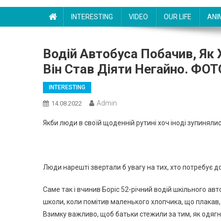
INTERESTING
VIDEO
OUR LIFE
ANI
Водій Автобуса Побачив, Як
Він Став Діяти Негайно. ФОТ
INTERESTING
Admin
14.08.2022
Якби люди в своїй щоденній рутині хоч іноді зупинялис
Люди нарешті звертали б увагу на тих, хто потребує д
Саме так і вчинив Борiс 52-річний водій шкільного авт
школи, коли помітив маленького хлопчика, що плакав, в
Взимку важливо, щоб батьки стежили за тим, як одяг