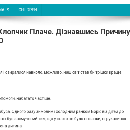
MALS
CHILDREN
 Хлопчик Плаче. Дізнавшись Причину
О
я і озиралися навколо, можливо, наш світ став би трішки краще.
опомоги, набагато частіше.
обуса. Одного разу зимовим і холодним ранком Борiс віз дітей до
ін був засмучений тим, що у нього не було ні шапки, ні рукавичок.
нена дитина.