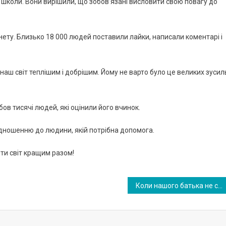
о школи. Вони вирішили, що зобов’язані висловити свою повагу до
нету. Близько 18 000 людей поставили лайки, написали коментарі і
наш світ теплішим і добрішим. Йому не варто було це великих зусил
бов тисячі людей, які оцінили його вчинок.
ідношенню до людини, якій потрібна допомога.
ити світ кращим разом!
Коли нашого батька не ста ло, то одразу з’явилася моя молодша сестра. Те, що вона зажадала, справді було аб сурдним