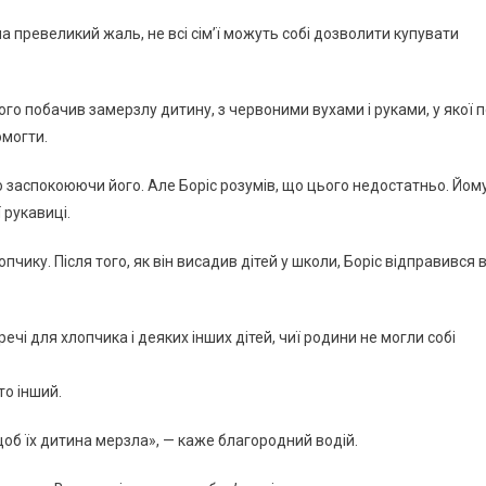
на превеликий жаль, не всі сім’ї можуть собі дозволити купувати
ого побачив замерзлу дитину, з червоними вухами і руками, у якої 
омогти.
ьно заспокоюючи його. Але Борiс розумів, що цього недостатньо. Йом
 рукавиці.
ику. Після того, як він висадив дітей у школи, Борiс відправився 
ечі для хлопчика і деяких інших дітей, чиї родини не могли собі
то інший.
, щоб їх дитина мерзла», — каже благородний водій.