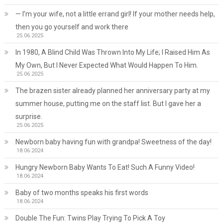
— I’m your wife, not a little errand girl! If your mother needs help,
then you go yourself and work there
25.06.2025
In 1980, A Blind Child Was Thrown Into My Life; I Raised Him As
My Own, But I Never Expected What Would Happen To Him.
25.06.2025
The brazen sister already planned her anniversary party at my
summer house, putting me on the staff list. But I gave her a
surprise.
25.06.2025
Newborn baby having fun with grandpa! Sweetness of the day!
18.06.2024
Hungry Newborn Baby Wants To Eat! Such A Funny Video!
18.06.2024
Baby of two months speaks his first words
18.06.2024
Double The Fun: Twins Play Trying To Pick A Toy