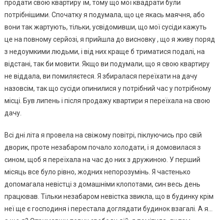
продати свою квартиру їм, тому що мої квадрати були
потрібнішими. Спочатку я подумала, що це якась маячня, або
вони так жартують, тільки, усвідомивши, що мої сусіди кажуть
це на повному серйозі, я прийшла до висновку , що я живу поряд
з недоумкими людьми, і від них краще б триматися подалі, на
відстані, так би мовити. Якщо ви подумали, що я свою квартиру
не віддала, ви помиляєтеся. Я збиралася переїхати на дачу
назовсім, так що сусіди опинилися у потрібний час у потрібному
місці. Був липень і після продажу квартири я переїхала на свою
дачу.
Всі дні літа я провела на свіжому повітрі, піклуючись про свій
дворик, проте незабаром почало холодати, і я домовилася з
сином, щоб я переїхала на час до них з дружиною. У перший
місяць все було рівно, жодних непорозумінь. Я частенько
допомагала невістці з домашніми клопотами, син весь день
працював. Тільки незабаром невістка звикла, що в будинку крім
неї ще є господиня і перестала доглядати будинок взагалі. А я…