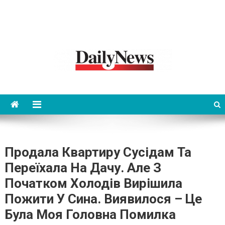
News 92 Daily
No.1 News Portal
Продала Квартиру Сусідам Та
Переїхала На Дачу. Але З
Початком Холодів Вирішила
Пожити У Сина. Виявилося – Це
Була Моя Головна Помилка