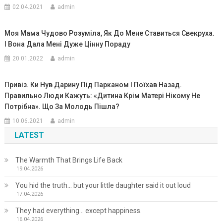
02.04.2021
admin
Моя Мама Чудово Розуміла, Як До Мене Ставиться Свекруха.
І Вона Дала Мені Дуже Цінну Пораду
20.01.2022
admin
Привіз. Ки Нув Дарину Під Парканом І Поїхав Назад.
Правильно Люди Кажуть: «Дитина Крім Матері Нікому Не
Потрібна». Що За Молодь Пішла?
10.06.2021
admin
LATEST
The Warmth That Brings Life Back
19.04.2026
You hid the truth… but your little daughter said it out loud
17.04.2026
They had everything… except happiness.
16.04.2026