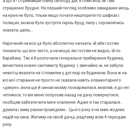
а що я? Отримавши повну свободу дій, я помітила, як там
страшенно брудно. На перший погляд особливо закиданих місць
на кухні не було, тільки якщо почати нишпорити по шафках і
полицях, можна було зустріти скрізь бруд, пилу і, соромлячись
сказати, цвіль…
Нареченій на все це було абсолютно начхати, їй аби гостям
показати, що все чисто, а на місця, які гостям не видно, їй по
барабану. Так я й розпочала генеральне прибирання будинку,
вичистила кожен сантиметр будинку. І, звичайно ж, не забула
невістці вказати на її помилки у догляді за будинком. Вона ж на
всі мої старання не просто не сказала навіть елементарного
«дякую», вона ще й синові моєму поскаржилася, мовляв, я до неї
чіпляюся, то він мене попросив назад на дачу повернутися,
пообіцяв забезпечити мені опалення. Адже я так старалася…
думала і зиму разом проведемо… Цього року я не маю жодних
надій на сина. Житиму на своїй дачці, радітиму всім 4 періодам
року.