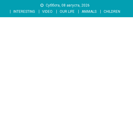
Skip
Суббота, 08 августа, 2026
to
INTERESTING
VIDEO
OUR LIFE
ANIMALS
CHILDREN
content