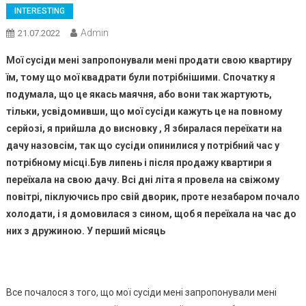
INTERESTING
Admin
21.07.2022
Мої сусіди мені запропонували мені продати свою квартиру
їм, тому що мої квадрати були потрібнішими. Спочатку я
подумала, що це якась маячня, або вони так жартують,
тільки, усвідомивши, що мої сусіди кажуть це на повному
серйозі, я прийшла до висновку , Я збиралася переїхати на
дачу назовсім, так що сусіди опинилися у потрібний час у
потрібному місці.Був липень і після продажу квартири я
переїхала на свою дачу. Всі дні літа я провела на свіжому
повітрі, піклуючись про свій дворик, проте незабаром почало
холодати, і я домовилася з сином, щоб я переїхала на час до
них з дружиною. У перший місяць
Все почалося з того, що мої сусіди мені запропонували мені