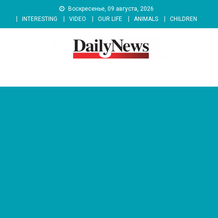
Skip
Воскресенье, 09 августа, 2026
to
INTERESTING
VIDEO
OUR LIFE
ANIMALS
CHILDREN
content
News 92 Daily
No.1 News Portal