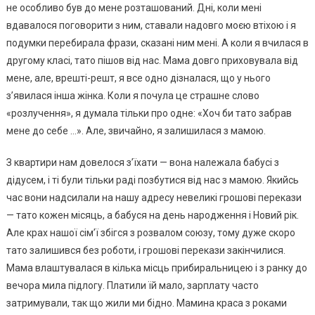
не особливо був до мене розташований. Дні, коли мені
вдавалося поговорити з ним, ставали надовго моєю втіхою і я
подумки перебирала фрази, сказані ним мені. А коли я вчилася в
другому класі, тато пішов від нас. Мама довго приховувала від
мене, але, врешті-решт, я все одно дізналася, що у нього
з’явилася інша жінка. Коли я почула це страшне слово
«розлучення», я думала тільки про одне: «Хоч би тато забрав
мене до себе …». Але, звичайно, я залишилася з мамою.
З квартири нам довелося з’їхати — вона належала бабусі з
дідусем, і ті були тільки раді позбутися від нас з мамою. Якийсь
час вони надсилали на нашу адресу невеликі грошові перекази
— тато кожен місяць, а бабуся на день народження і Новий рік.
Але крах нашої сім’ї збігся з розвалом союзу, тому дуже скоро
тато залишився без роботи, і грошові перекази закінчилися.
Мама влаштувалася в кілька місць прибиральницею і з ранку до
вечора мила підлогу. Платили їй мало, зарплату часто
затримували, так що жили ми бідно. Мамина краса з роками