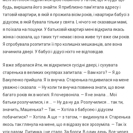
будь, вирішила його знайти. Я приблизно пам’ятала адресу і
татовій квартири, в якій я прожила вісім років, і квартири бабусі з
дідусем, в якій бувала тільки у свята. І, нічого не сказавши мамі,
я поїхала на пошуки. У батьковій квартирі мені відкрила якась
жінка і сказала, що таких тут немає і вона живе тут вже сім років.
Я спробувала розпитати її про колишніх мешканців, але вона
зачинила двері. У бабусі і дідусі ніхто не відповідав.
Я вже зібралася йти, як відкрилися сусідні двері, і сухувата
старенька в великих окулярах запитала: — Вам кого? — Я до
Вакуленко прийшла. Я їх внучка. Старенька подивилася на мене
уважно і сказала: — Ну коли ти внучка повинна знати, що вони
багато років як в могилі. Я почервоніла. — Я не знала … Мої
батьки розлучилися, і я … — Ну да ну да. Розлучилися … так ти,
значить, Машенька? — Так. — Хотіла з бабусею і дідусем
побачитися? — Хотіла. А ще — з татом, — видихнула я. Старенька
якось так глянула на мене, що я відразу все зрозуміла. — Так їх
усіх разом. Дитинка, і не стало. За борги. В один день. Все через