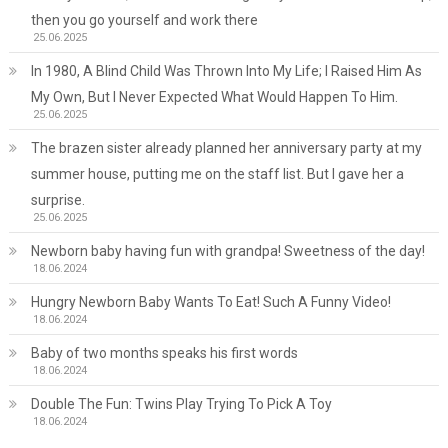
then you go yourself and work there
25.06.2025
In 1980, A Blind Child Was Thrown Into My Life; I Raised Him As
My Own, But I Never Expected What Would Happen To Him.
25.06.2025
The brazen sister already planned her anniversary party at my
summer house, putting me on the staff list. But I gave her a
surprise.
25.06.2025
Newborn baby having fun with grandpa! Sweetness of the day!
18.06.2024
Hungry Newborn Baby Wants To Eat! Such A Funny Video!
18.06.2024
Baby of two months speaks his first words
18.06.2024
Double The Fun: Twins Play Trying To Pick A Toy
18.06.2024