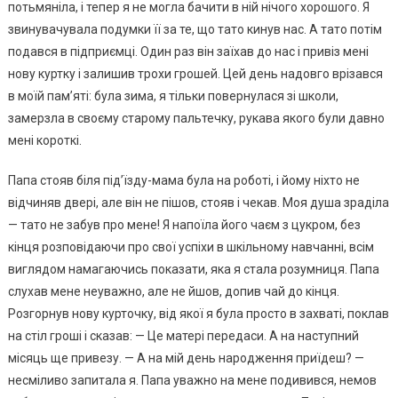
потьмяніла, і тепер я не могла бачити в ній нічого хорошого. Я
звинувачувала подумки її за те, що тато кинув нас. А тато потім
подався в підприємці. Один раз він заїхав до нас і привіз мені
нову куртку і залишив трохи грошей. Цей день надовго врізався
в моїй пам’яті: була зима, я тільки повернулася зі школи,
замерзла в своєму старому пальтечку, рукава якого були давно
мені короткі.
Папа стояв біля під’їзду-мама була на роботі, і йому ніхто не
відчиняв двері, але він не пішов, стояв і чекав. Моя душа зраділа
— тато не забув про мене! Я напоїла його чаєм з цукром, без
кінця розповідаючи про свої успіхи в шкільному навчанні, всім
виглядом намагаючись показати, яка я стала розумниця. Папа
слухав мене неуважно, але не йшов, допив чай до кінця.
Розгорнув нову курточку, від якої я була просто в захваті, поклав
на стіл гроші і сказав: — Це матері передаси. А на наступний
місяць ще привезу. — А на мій день народження приїдеш? —
несміливо запитала я. Папа уважно на мене подивився, немов