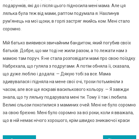
подарунків, які до і після цього підносила мені мама. Але ця
лялька була теж від мами, раптом подумала я. Нахлинув
рум’янець на мої щоки, в горлі застряг якийсь ком. Мені стало
соромно.
Мій батько виявився звичайним бандитом, який погубив своїх
батьків. Добре, що ми тоді не жили разом, а то лежати нам з
мамою там поруч. Я не стала розповідати мамі про свою поїздку.
Набрехала, що гуляла з подругами. А потім обняла її, сказала,
що дуже люблю і додала: — Дякую тобі за все. Мама
здивувалася і підняла на мене свої очі, трохи потьмяніли з
часом, але все ще яскраві василькового кольору. — Я завжди
знала, що ту ляльку подарувала мені ти. Тому її так і любила.
Великі сльози покотилися з маминих очей. Мені не було соромно
за свою брехню. Мені було соромно за всі роки, коли я вважала,
що в ній немає нічого хорошого, крім швидко зникаючої краси