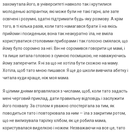
захомутала його, в університеті навколо так і крутилися
молоденькі аспірантки, які може були не такі гарні, але зате
освічені і розумні, здатні підтримати будь-яку розмову. А крім
того, в ті кілька разів, коли тато намагався брати її на якісь
прийоми і посиденьки, вона так неакуратно їла, не вміла
користуватися столовими приборами і так голосно сміялася, що
йому було соромно за неї. Він не соромився говорити це мамі, і
та лише хитала головою з сумною посмішкою, не наважуючись
йому заперечити. Я ні за що не хотіла бути схожою на маму.
Хотіла, щоб тато мною пишався. Я ще до школи вивчила абетку і
читала куди краще, ніж моя мама.
Я цілими днями вправлялася з числами, щоб, коли тато задасть
мені черговий приклад, дати правильну відповідь і заслужити
його похвалу. За столом я уважно спостерігала за тим, як
поводиться тато і повторювала за ним — їла з закритим ротом,
що не вилизувала тарілку хлібом, як це робила мама,
користувалася виделкою і ножем. Незважаючи на все це, тато