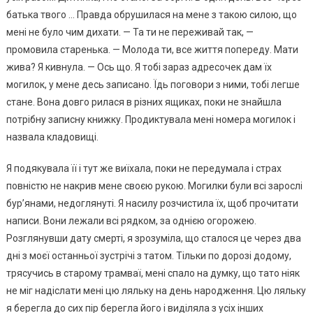
батька твого … Правда обрушилася на мене з такою силою, що
мені не було чим дихати. — Та ти не переживай так, —
промовила старенька. — Молода ти, все життя попереду. Мати
жива? Я кивнула. — Ось що. Я тобі зараз адресочек дам їх
могилок, у мене десь записано. Їдь поговори з ними, тобі легше
стане. Вона довго рилася в різних ящиках, поки не знайшла
потрібну записну книжку. Продиктувала мені номера могилок і
назвала кладовищі.
Я подякувала її і тут же виїхала, поки не передумала і страх
повністю не накрив мене своєю рукою. Могилки були всі зарослі
бур’янами, недоглянуті. Я насилу розчистила їх, щоб прочитати
написи. Вони лежали всі рядком, за однією огорожею.
Розглянувши дату смерті, я зрозуміла, що сталося це через два
дні з моєї останньої зустрічі з татом. Тільки по дорозі додому,
трясучись в старому трамваї, мені спало на думку, що тато ніяк
не міг надіслати мені цю ляльку на день народження. Цю ляльку
я берегла до сих пір берегла його і виділяла з усіх інших