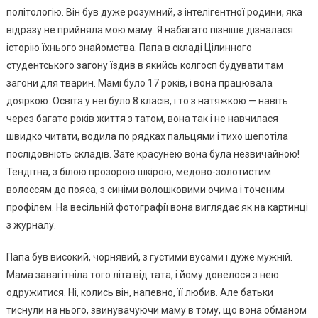
політологію. Він був дуже розумний, з інтелігентної родини, яка
відразу не прийняла мою маму. Я набагато пізніше дізналася
історію їхнього знайомства. Папа в складі Цілинного
студентського загону їздив в якийсь колгосп будувати там
загони для тварин. Мамі було 17 років, і вона працювала
дояркою. Освіта у неї було 8 класів, і то з натяжкою — навіть
через багато років життя з татом, вона так і не навчилася
швидко читати, водила по рядках пальцями і тихо шепотіла
послідовність складів. Зате красунею вона була незвичайною!
Тендітна, з білою прозорою шкірою, медово-золотистим
волоссям до пояса, з синіми волошковими очима і точеним
профілем. На весільній фотографії вона виглядає як на картинці
з журналу.
Папа був високий, чорнявий, з густими вусами і дуже мужній.
Мама завагітніла того літа від тата, і йому довелося з нею
одружитися. Ні, колись він, напевно, її любив. Але батьки
тиснули на нього, звинувачуючи маму в тому, що вона обманом