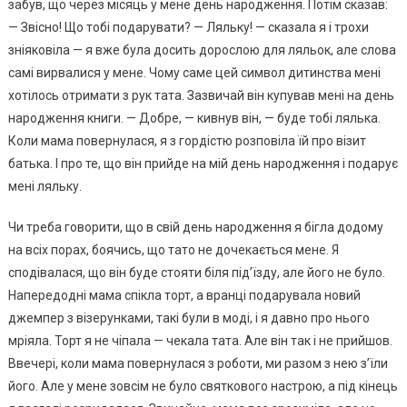
забув, що через місяць у мене день народження. Потім сказав:
— Звісно! Що тобі подарувати? — Ляльку! — сказала я і трохи
зніяковіла — я вже була досить дорослою для ляльок, але слова
самі вирвалися у мене. Чому саме цей символ дитинства мені
хотілось отримати з рук тата. Зазвичай він купував мені на день
народження книги. — Добре, — кивнув він, — буде тобі лялька.
Коли мама повернулася, я з гордістю розповіла їй про візит
батька. І про те, що він прийде на мій день народження і подарує
мені ляльку.
Чи треба говорити, що в свій день народження я бігла додому
на всіх порах, боячись, що тато не дочекається мене. Я
сподівалася, що він буде стояти біля під’їзду, але його не було.
Напередодні мама спікла торт, а вранці подарувала новий
джемпер з візерунками, такі були в моді, і я давно про нього
мріяла. Торт я не чіпала — чекала тата. Але він так і не прийшов.
Ввечері, коли мама повернулася з роботи, ми разом з нею з’їли
його. Але у мене зовсім не було святкового настрою, а під кінець