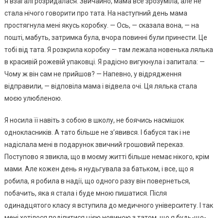
я взагалі розридалася. Звичайно, мама все зрозуміла, але не
стала нічого говорити про тата. На наступний день мама
простягнула мені якусь коробку. — Ось, — сказала вона, — на
пошті, мабуть, затримка була, вчора повинні були принести. Це
тобі від тата. Я розкрила коробку — там лежала новенька лялька
в красивій рожевій упаковці. Я радісно вигукнула і запитала: —
Чому ж він сам не прийшов? — Напевно, у відрядження
відправили, — відповіла мама і відвела очі. Ця лялька стала
моєю улюбленою.
Я носила її навіть з собою в школу, не боячись насмішок
однокласників. А тато більше не з’явився. І бабуся так і не
надіслала мені в подарунок звичний грошовий переказ.
Поступово я звикла, що в моєму житті більше немає нікого, крім
мами. Але кожен день я нудьгувала за батьком, і все, що я
робила, я робила в надії, що одного разу він повернеться,
побачить, яка я стала і буде мною пишатися. Після
одинадцятого класу я вступила до медичного університету. І так
мені хотілося поділитися цією новиною з татом, що я будь-що-