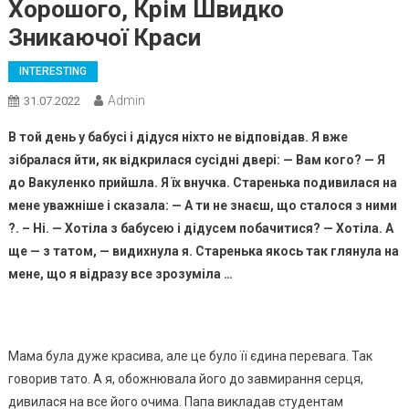
Хорошого, Крім Швидко
Зникаючої Краси
INTERESTING
Admin
31.07.2022
В той день у бабусі і дідуся ніхто не відповідав. Я вже
зібралася йти, як відкрилася сусідні двері: — Вам кого? — Я
до Вакуленко прийшла. Я їх внучка. Старенька подивилася на
мене уважніше і сказала: — А ти не знаєш, що сталося з ними
?. – Ні. — Хотіла з бабусею і дідусем побачитися? — Хотіла. А
ще — з татом, — видихнула я. Старенька якось так глянула на
мене, що я відразу все зрозуміла …
Мама була дуже красива, але це було її єдина перевага. Так
говорив тато. А я, обожнювала його до завмирання серця,
дивилася на все його очима. Папа викладав студентам