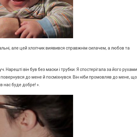
льні, але цей хлопчик виявився справжнім силачем, а любов та
 Нарешті він був без маски і трубки. Я спостерігала за його рухами
 повернувся до мене й посміхнувся. Він ніби промовляв до мене, що
 в нас буде добре! ».