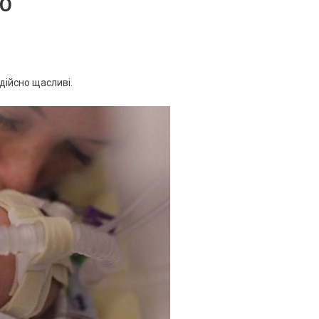
ТО
дійсно щасливі.