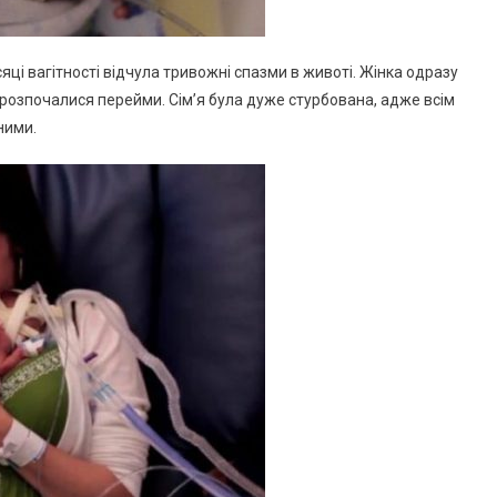
ісяці вагітності відчула тривожні спазми в животі. Жінка одразу
еї розпочалися перейми. Сім’я була дуже стурбована, адже всім
ними.