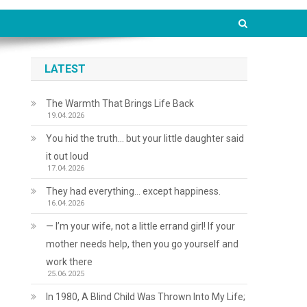
LATEST
The Warmth That Brings Life Back
19.04.2026
You hid the truth… but your little daughter said
it out loud
17.04.2026
They had everything… except happiness.
16.04.2026
— I’m your wife, not a little errand girl! If your
mother needs help, then you go yourself and
work there
25.06.2025
In 1980, A Blind Child Was Thrown Into My Life;