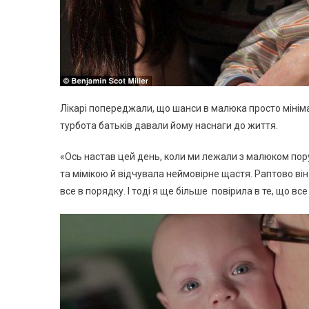
Лікарі попереджали, що шанси в малюка просто мініма
турбота батьків давали йому наснаги до життя.
«Ось настав цей день, коли ми лежали з малюком поруч.
та мімікою й відчувала неймовірне щастя. Раптово він
все в порядку. І тоді я ще більше повірила в те, що все