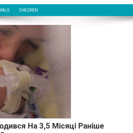
MALS
CHILDREN
одився На 3,5 Місяці Pаніше