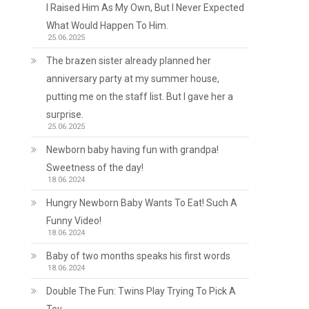
I Raised Him As My Own, But I Never Expected
What Would Happen To Him.
25.06.2025
The brazen sister already planned her
anniversary party at my summer house,
putting me on the staff list. But I gave her a
surprise.
25.06.2025
Newborn baby having fun with grandpa!
Sweetness of the day!
18.06.2024
Hungry Newborn Baby Wants To Eat! Such A
Funny Video!
18.06.2024
Baby of two months speaks his first words
18.06.2024
Double The Fun: Twins Play Trying To Pick A