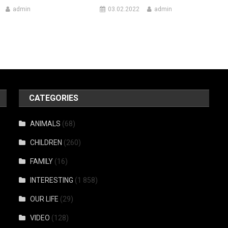
admin
03.02.2022
admin
CATEGORIES
ANIMALS
(68)
CHILDREN
(260)
FAMILY
(16)
INTERESTING
(1 858)
OUR LIFE
(29)
VIDEO
(128)