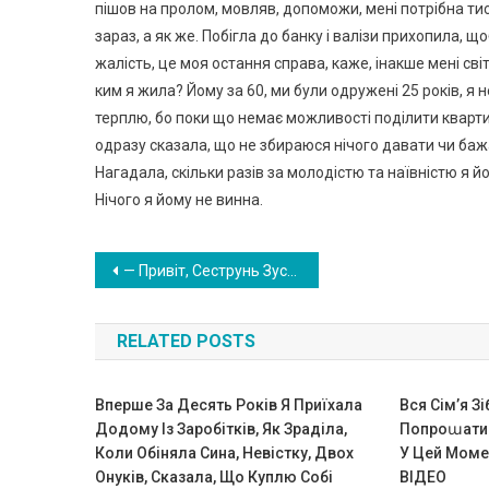
пішов на пролом, мовляв, допоможи, мені потрібна тис
зараз, а як же. Побігла до банку і валізи прихопила, щ
жалість, це моя остання справа, каже, інакше мені св
ким я жила? Йому за 60, ми були одружені 25 років, я 
терплю, бо поки що немає можливості поділити квартиру
одразу сказала, що не збираюся нічого давати чи бажа
Нагадала, скільки разів за молодістю та наївністю я йо
Нічого я йому не винна.
Навигация
— Привіт, Сеструнь Зустрічай меш канців — сестра ввалилася в квартиру, в одній руці тримаючи дитину, іншою рукою тягнучи валізу. — Данька прописати треба буде, щоб садок дали.
по
RELATED POSTS
записям
Вперше За Десять Років Я Приїхала
Вся Сім’я З
Додому Із Заробітків, Як Зраділа,
Попроաатис
Коли Обіняла Сина, Невістку, Двох
У Цей Моме
Онуків, Сказала, Що Куплю Собі
ВIДЕО