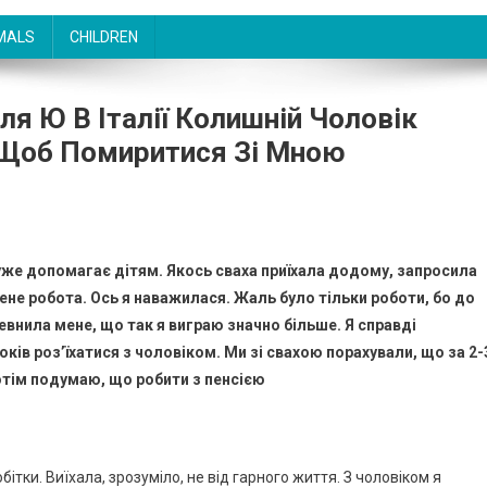
MALS
CHILDREN
ля Ю В Італії Колишній Чоловік
 Щоб Помиритися Зі Мною
 дуже допомагає дітям. Якось сваха приїхала додому, запросила
 мене робота. Ось я наважилася. Жаль було тільки роботи, бо до
певнила мене, що так я виграю значно більше. Я справді
оків роз’їхатися з чоловіком. Ми зі свахою порахували, що за 2-
потім подумаю, що робити з пенсією
обітки. Виїхала, зрозуміло, не від гарного життя. З чоловіком я