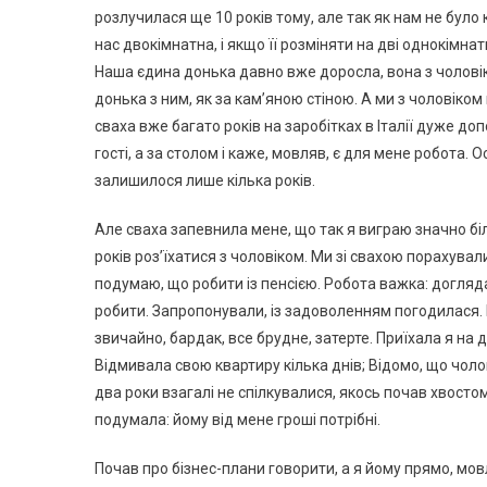
розлучилася ще 10 років тому, але так як нам не було 
нас двокімнатна, і якщо її розміняти на дві однокімнатн
Наша єдина донька давно вже доросла, вона з чоловік
донька з ним, як за кам’яною стіною. А ми з чоловіком 
сваха вже багато років на заробітках в Італії дуже до
гості, а за столом і каже, мовляв, є для мене робота. 
залишилося лише кілька років.
Але сваха запевнила мене, що так я виграю значно біл
років роз’їхатися з чоловіком. Ми зі свахою порахувал
подумаю, що робити із пенсією. Робота важка: догляда
робити. Запропонували, із задоволенням погодилася.
звичайно, бардак, все брудне, затерте. Приїхала я на д
Відмивала свою квартиру кілька днів; Відомо, що чолов
два роки взагалі не спілкувалися, якось почав хвостом 
подумала: йому від мене гроші потрібні.
Почав про бізнес-плани говорити, а я йому прямо, мовля