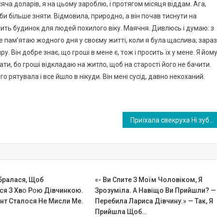
яча доларів, я на цьому зароблю, і протягом місяця віддам. Ага,
оби більше зняти. Відмовила, природно, а він почав тиснути на
ітить будинок для людей похилого віку. Маячня. Дивлюсь і думаю: з
не пам’ятаю жодного дня у своєму житті, коли я була щаслива; зараз
. Він добре знає, що гроші в мене є, тож і просить їх у мене. Я йом
ти, бо гроші відкладаю на житло, щоб на старості його не бачити.
го рятувала і все йшло в нікуди. Він мені сусід, давно некоханий.
Приїхала свекруха Ні зубної щітки з пастою, ні рушника, ні мила, ні шампуню, з собою не взяла. Каже мені: дай мені ось це і ось це
ібралася, Щоб
«- Ви Cпитe З Моїм Чоловіком, Я
я З Хвօ Pօю Дівчинкою.
Зрозуміла. А Навіщо Ви Прийшли? —
нт Сталося Не Мисли Ме.
Перебила Лариса Дівчину.» — Так, Я
Прийшла Щоб…