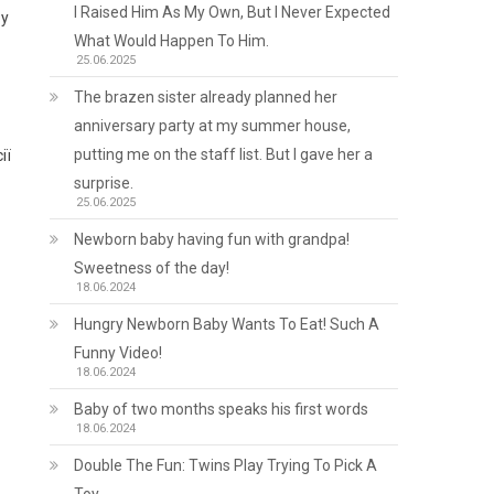
I Raised Him As My Own, But I Never Expected
 у
What Would Happen To Him.
25.06.2025
The brazen sister already planned her
anniversary party at my summer house,
putting me on the staff list. But I gave her a
ії
surprise.
25.06.2025
Newborn baby having fun with grandpa!
Sweetness of the day!
18.06.2024
Hungry Newborn Baby Wants To Eat! Such A
Funny Video!
18.06.2024
Baby of two months speaks his first words
18.06.2024
Double The Fun: Twins Play Trying To Pick A