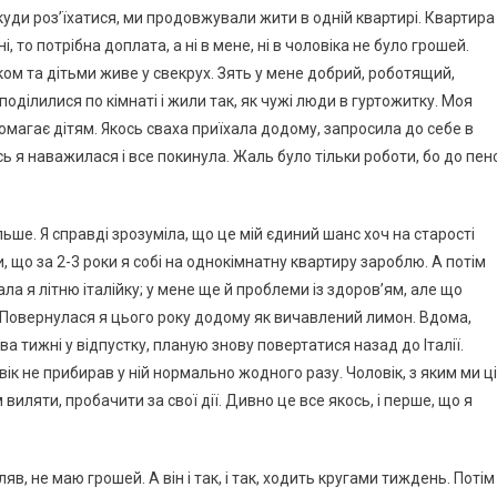
куди роз’їхатися, ми продовжували жити в одній квартирі. Квартира
і, то потрібна доплата, а ні в мене, ні в чоловіка не було грошей.
ом та дітьми живе у свекрух. Зять у мене добрий, роботящий,
поділилися по кімнаті і жили так, як чужі люди в гуртожитку. Моя
помагає дітям. Якось сваха приїхала додому, запросила до себе в
Ось я наважилася і все покинула. Жаль було тільки роботи, бо до пенс
ьше. Я справді зрозуміла, що це мій єдиний шанс хоч на старості
и, що за 2-3 роки я собі на однокімнатну квартиру зароблю. А потім
ла я літню італійку; у мене ще й проблеми із здоров’ям, але що
 Повернулася я цього року додому як вичавлений лимон. Вдома,
ва тижні у відпустку, планую знову повертатися назад до Італії.
ік не прибирав у ній нормально жодного разу. Чоловік, з яким ми ці
виляти, пробачити за свої дії. Дивно це все якось, і перше, що я
в, не маю грошей. А він і так, і так, ходить кругами тиждень. Потім