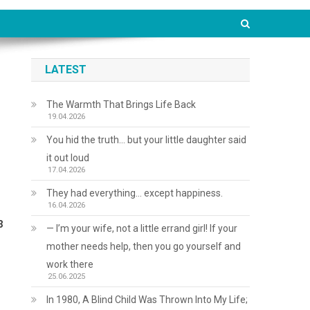
LATEST
The Warmth That Brings Life Back
19.04.2026
You hid the truth… but your little daughter said
it out loud
17.04.2026
They had everything… except happiness.
16.04.2026
3
— I’m your wife, not a little errand girl! If your
mother needs help, then you go yourself and
work there
25.06.2025
In 1980, A Blind Child Was Thrown Into My Life;