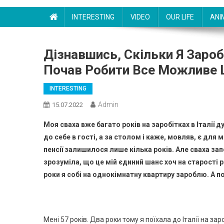
INTERESTING
VIDEO
OUR LIFE
ANI
Дізнавшись, Скільки Я Зароб
Почав Робити Все Можливе
INTERESTING
Admin
15.07.2022
Моя сваха вже багато років на заробітках в Італії
до себе в гості, а за столом і каже, мовляв, є для
пенсії залишилося лише кілька років. Але сваха за
зрозуміла, що це мій єдиний шанс хоч на старості р
роки я собі на однокімнатну квартиру зароблю. А 
Мені 57 років. Два роки тому я поїхала до Італії на зар