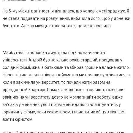
На 5-му місяці вагітності я дізналася, що чоловік мені зраджує. Я
не стала подавати на розлучення, вибачила його, щоб у донечки
був тато. Але за місяць сталося таке, що мене вразило
Майбутнього чоловіка я зустріла під час навчання в
університеті. Андрій був на кілька років старший, працював у
солідній фірмі, жив із батьками та збирав гроші на власне житло.
Через кілька місяців після знайомства ми почали зустрічатися, а
коли я закінчила університет, то почали жити разом на
орендованій квартирі. Сама я з маленького селища, тож після
закінчення університету довго не могла знайти роботу, адже
зв’язків у мене не було. І потім мені вдалося влаштуватись у
юридичну фірму, поки секретарем, і начальник обіцяв пізніше
взяти юристом.
Через 2 роки після початку спільного життя я зава гітніла, і ми