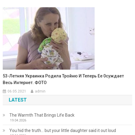
53-Летняя Украинка Родила Тройню И Теперь Ее 0суждает
Весь Интернет. ФОТО
06.05.2021
admin
LATEST
The Warmth That Brings Life Back
19.04.2026
You hid the truth… but your little daughter said it out loud