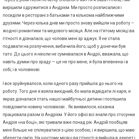
вирішили одружитися з Андрієм. Ми просто розписалися і
посиділи в ресторані з батьками та кількома найближчими
друзями. Через кілька днів ми просто знову вийшли на роботу –
жодної романтики та медового місяця. Але на п’ятому місяці ва
гітності я дізналася, що чоловік мені зр аджує. Я не стала
подавати на розлучення, вибачила його, щоб у донечки був
тато. До цього я ніколи не сумнівалася в Андрії, вважала, що
навіть думки про зраду — це не про мене, я була впевнена і в
собі, і в чоловікові.
І все зруйнувалося, коли одного разу прийшла до нього на
роботу. Того дня я взяла вихідний, бо мала відвідати лі каря, я
якраз дізналася стать нашої майбутньої дитини і поспішила
повідомити новину чоловікові… Як виявилося, коханка
працювала разом із Андрієм. У його офісі всі знали про стосунки
Андрія «на боці», які тривали вже понад рік. Андрій пообіцяв
мені більше не спілкуватися з цією особою, і я вирішила, що маю
зберегти сім’ю. На шостому місяці ва гітності я вийшла в декрет і