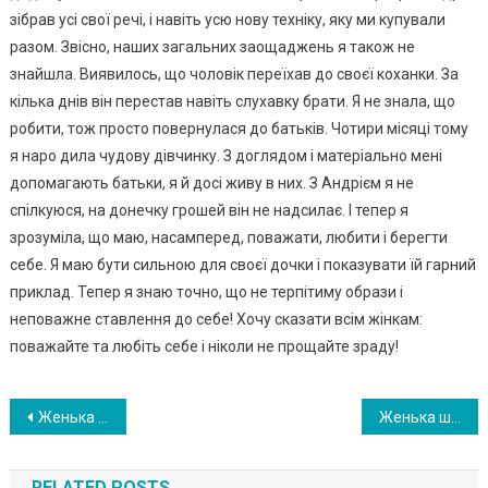
зібрав усі свої речі, і навіть усю нову техніку, яку ми купували
разом. Звісно, наших загальних заощаджень я також не
знайшла. Виявилось, що чоловік переїхав до своєї коханки. За
кілька днів він перестав навіть слухавку брати. Я не знала, що
робити, тож просто повернулася до батьків. Чотири місяці тому
я наро дила чудову дівчинку. З доглядом і матеріально мені
допомагають батьки, я й досі живу в них. З Андрієм я не
спілкуюся, на донечку грошей він не надсилає. І тепер я
зрозуміла, що маю, насамперед, поважати, любити і берегти
себе. Я маю бути сильною для своєї дочки і показувати їй гарний
приклад. Тепер я знаю точно, що не терпітиму образи і
неповажне ставлення до себе! Хочу сказати всім жінкам:
поважайте та любіть себе і ніколи не прощайте зраду!
Навигация
Женька шукала її довгий час, але раптом почула дивне скиглення. Вона підійшла ближче та побачила маленьке чудо
Женька шукала її довгий час, але раптом почула дивне скиглення. Вона підійшла ближче та побачила маленьке чудо
по
RELATED POSTS