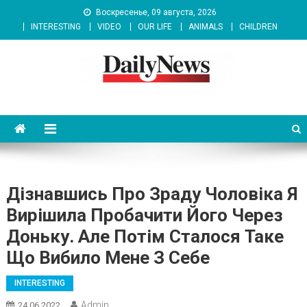
Skip
Воскресенье, 09 августа, 2026
to
INTERESTING
VIDEO
OUR LIFE
ANIMALS
CHILDREN
content
News 92 Daily
No.1 News Portal
Дізнавшись Про Зраду Чоловіка Я
Вирішила Пробачити Його Через
Доньку. Але Потім Сталося Таке
Що Вибило Мене З Себе
INTERESTING
Admin
24.06.2022