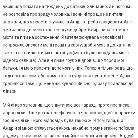
вирішила поїхати на тиждень до батьків. Звичайно, я нічого їм
не розповіла про зраду чоловіка, і вони ні про що не питали,
вважали, що я просто скучила, а Андрію треба працювати. Але
вже за два дні мені стало не дуже добре. Я вирішила їхати до
міста та піти на обстеження. Я зателефонувала чоловікові і
попросила вислати мені гроші на карту, щоб я могла доїхати на
таксі, а не «тиліпатися» в автобусі (місто було неподалі к мого
рідного селища). Але він лише грубо відповів, що поряд мої
батьки, і я маю просити допомоги у них. Тепер я тільки рада, що
тоді поїхала сама, бо мама хотіла супроводжувати мене. Адже
трапилося таке, що мене шо кувало! Звісно, одразу подалася до
л ікарні.
Мій лі кар запевнив, що з дитиною все гаразд, проте прописав
дорогі лі ки. Я ще раз зателефонувала чоловікові, щоб попросити
гроші на лі ки, і його відповідь була такою ж. Я помітила, що
Андрій зі мною спілкується якось нахабно, тому негайно поїхала
додому, а там на мене чекала майже порожня квартира: Андрій