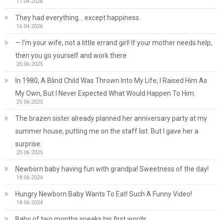
17.04.2026
They had everything… except happiness.
16.04.2026
— I’m your wife, not a little errand girl! If your mother needs help,
then you go yourself and work there
25.06.2025
In 1980, A Blind Child Was Thrown Into My Life; I Raised Him As
My Own, But I Never Expected What Would Happen To Him.
25.06.2025
The brazen sister already planned her anniversary party at my
summer house, putting me on the staff list. But I gave her a
surprise.
25.06.2025
Newborn baby having fun with grandpa! Sweetness of the day!
18.06.2024
Hungry Newborn Baby Wants To Eat! Such A Funny Video!
18.06.2024
Baby of two months speaks his first words