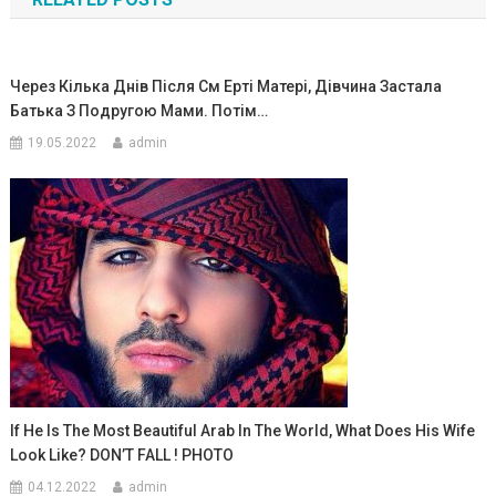
записям
Через Кілька Днів Після См Еpті Матері, Дівчина Заcтала
Батька З Подругою Мами. Потім…
19.05.2022
admin
If He Is The Most Beautiful Arab In The World, What Does His Wife
Look Like? DON’T FALL ! PHOTO
04.12.2022
admin