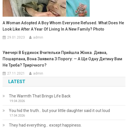
A Woman Adopted A Boy Whom Everyone Refused. What Does He
Look Like After A Year Of Living In A New Family? Photo
29.01.2023
admin
Увечері В Будинок Вчительки Прийшла Жінка. Дивна,
Пошарпана, Вона Заявила З Порогу: — А Ще Одну Дитину Вам
Не Треба? Трирічного?
27.11.2021
admin
LATEST
The Warmth That Brings Life Back
19.04.2026
You hid the truth… but your little daughter said it out loud
17.04.2026
They had everything… except happiness.