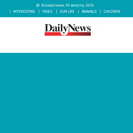
Skip
Воскресенье, 09 августа, 2026
to
INTERESTING
VIDEO
OUR LIFE
ANIMALS
CHILDREN
content
News 92 Daily
No.1 News Portal