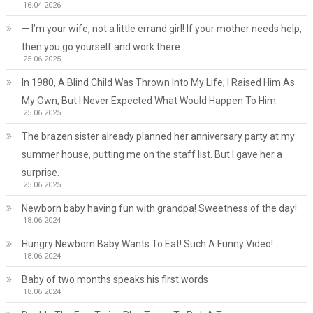
16.04.2026
— I’m your wife, not a little errand girl! If your mother needs help,
then you go yourself and work there
25.06.2025
In 1980, A Blind Child Was Thrown Into My Life; I Raised Him As
My Own, But I Never Expected What Would Happen To Him.
25.06.2025
The brazen sister already planned her anniversary party at my
summer house, putting me on the staff list. But I gave her a
surprise.
25.06.2025
Newborn baby having fun with grandpa! Sweetness of the day!
18.06.2024
Hungry Newborn Baby Wants To Eat! Such A Funny Video!
18.06.2024
Baby of two months speaks his first words
18.06.2024