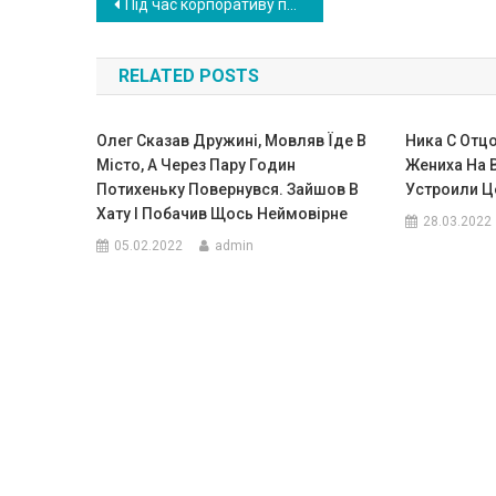
Навигация
Під час корпоративу поставила телефон на беззвучний режим. Коли повернулася додому, чоловік
по
RELATED POSTS
записям
Олег Сказав Дружині, Мовляв Їде В
Ника С Отц
Місто, А Через Пару Годин
Жениха На 
Потихеньку Повернувся. Зайшов В
Устроили 
Хату І Побачив Щось Неймовірне
28.03.2022
05.02.2022
admin