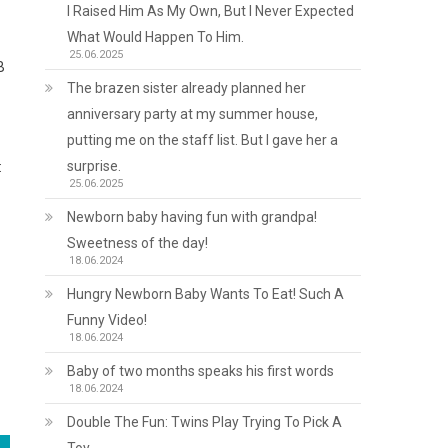
I Raised Him As My Own, But I Never Expected
What Would Happen To Him.
25.06.2025
В
The brazen sister already planned her
anniversary party at my summer house,
putting me on the staff list. But I gave her a
surprise.
:
25.06.2025
Newborn baby having fun with grandpa!
Sweetness of the day!
18.06.2024
Hungry Newborn Baby Wants To Eat! Such A
Funny Video!
18.06.2024
Baby of two months speaks his first words
18.06.2024
Double The Fun: Twins Play Trying To Pick A