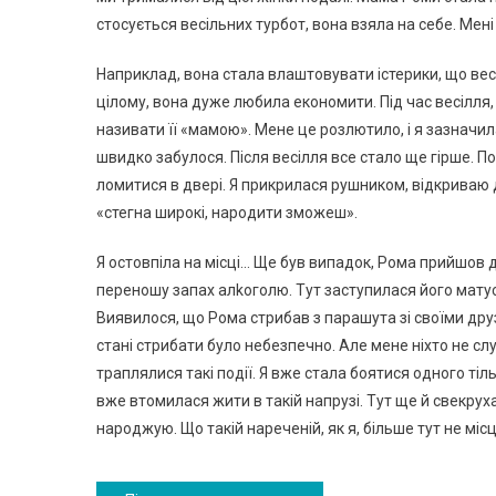
стосується весільних турбот, вона взяла на себе. Мен
Наприклад, вона стала влаштовувати істерики, що вес
цілому, вона дуже любила економити. Під час весілля, 
називати її «мамою». Мене це розлютило, і я зазначил
швидко забулося. Після весілля все стало ще гірше. Пок
ломитися в двері. Я прикрилася рушником, відкриваю д
«стегна широкі, народити зможеш».
Я остовпіла на місці… Ще був випадок, Рома прийшов д
переношу запах алkоголю. Тут заступилася його матуся
Виявилося, що Рома стрибав з парашута зі своїми друз
стані стрибати було небезпечно. Але мене ніхто не с
траплялися такі події. Я вже стала боятися одного тіль
вже втомилася жити в такій напрузі. Тут ще й свекруха
народжую. Що такій нареченій, як я, більше тут не міс