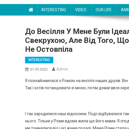
INTERESTING
VIDEO
OUR LIFE
ANI
До Весілля У Мене Були Іде
Свекрухою, Але Від Того, Що
Не Остовпіла
INTERESTING
Admin
01.05.2022
Я познайомилася з Ромою на весіллі наших друзів. Він
Так і хотів потанцювати зі мною, потім домагався окрем
І так зародилися наші відносини. Події відбувалися та
нього. Тільки у Роми вдома жила ще його мама. Я сподо
ми трималися від цієї жінки подалі. Мама Роми стала н