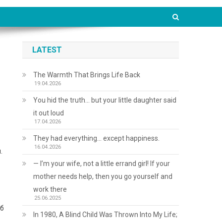
LATEST
The Warmth That Brings Life Back
19.04.2026
You hid the truth… but your little daughter said
it out loud
17.04.2026
They had everything… except happiness.
16.04.2026
.
— I’m your wife, not a little errand girl! If your
mother needs help, then you go yourself and
work there
25.06.2025
 б
In 1980, A Blind Child Was Thrown Into My Life;