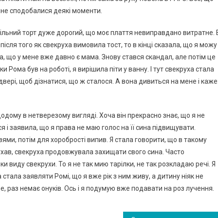
і не сподобалися деякі моменти.
ільний торт дуже дороrий, що моє плаття невиправдано витратне. 
після того як свекруха вимовила тост, то в кінці сказала, що я можу
а, що у мене вже давно є мама. Знову стався скандал, але потім це
и Рома був на роботі, я вирішила піти у ванну. І тут свекруха стала
вері, щоб дізнатися, що ж сталося. А вона дивиться на мене і каже
одому в нетверезому вигляді. Хоча він прекрасно знає, що я не
 і заявила, що я права не маю голос на її сина підвищувати.
ями, потім для хоробрості випив. Я стала говорити, що в такому
лухав, свекруха продовжувала захищати свого сина. Часто
ки виду свекрухи. То я не так мию тарілки, не так розкладаю речі. Я
 стала заявляти Ромі, що я вже рік з ним живу, а дитину ніяк не
це, раз немає онуків. Ось і я подумую вже подавати на роз лучення.