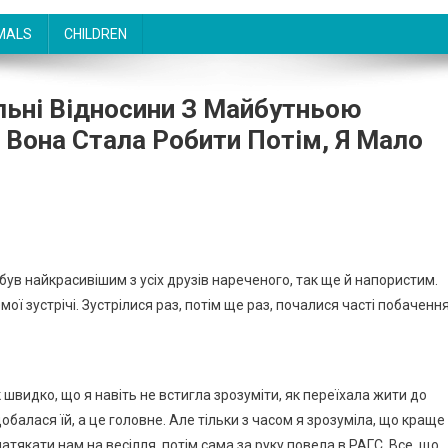
MALS
CHILDREN
альні Відносини З Майбутньою
 Вона Стала Робити Потім, Я Мало
 був найкрасивішим з усіх друзів нареченого, так ще й напористим.
ої зустрічі. Зустрілися раз, потім ще раз, почалися часті побачення
к швидко, що я навіть не встигла зрозуміти, як переїхала жити до
балася їй, а це головне. Але тільки з часом я зрозуміла, що краще
атякати нам на весілля, потім сама за руку повела в РАГС. Все, що