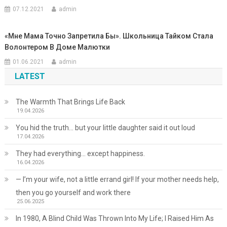
07.12.2021
admin
«Мне Мама Точно Запретила Бы». Школьница Тайком Стала
Волонтером В Доме Малютки
01.06.2021
admin
LATEST
The Warmth That Brings Life Back
19.04.2026
You hid the truth… but your little daughter said it out loud
17.04.2026
They had everything… except happiness.
16.04.2026
— I’m your wife, not a little errand girl! If your mother needs help,
then you go yourself and work there
25.06.2025
In 1980, A Blind Child Was Thrown Into My Life; I Raised Him As