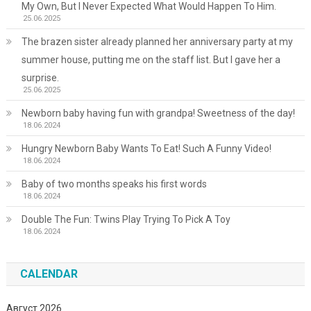
My Own, But I Never Expected What Would Happen To Him.
25.06.2025
The brazen sister already planned her anniversary party at my
summer house, putting me on the staff list. But I gave her a
surprise.
25.06.2025
Newborn baby having fun with grandpa! Sweetness of the day!
18.06.2024
Hungry Newborn Baby Wants To Eat! Such A Funny Video!
18.06.2024
Baby of two months speaks his first words
18.06.2024
Double The Fun: Twins Play Trying To Pick A Toy
18.06.2024
CALENDAR
Август 2026