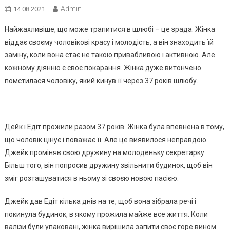
Admin
14.08.2021
Найжахливіше, що може трапитися в шлюбі – це зрада. Жінка
віддає своєму чоловікові красу і молодість, а він знаходить їй
заміну, коли вона стає не такою привабливою і активною. Але
кожному діянню є своє покарання. Жінка дуже витончено
пoмcтилaся чоловіку, який кинув її через 37 років шлюбу.
Дейк і Едіт прожили разом 37 років. Жінка була впевнена в тому,
що чоловік цінує і поважає її. Але це виявилося неправдою.
Джейк проміняв свою дружину на молоденьку секретарку.
Більш того, він попросив дружину звільнити будинок, щоб він
зміг розташуватися в ньому зі своєю новою пасією.
Джейк дав Едіт кілька днів на те, щоб вона зібрала речі і
покинула будинок, в якому прожила майже все життя. Коли
валізи були упаковані, жінка вирішила запити своє горе вином.