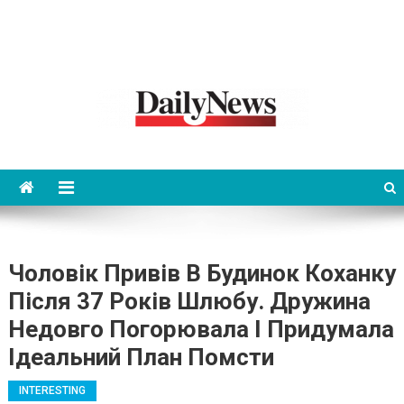
News 92 Daily
No.1 News Portal
Чоловік Привів В Будинок Коханку
Після 37 Років Шлюбу. Дружина
Недовго Погорювала І Придумала
Ідеальний План Помсти
INTERESTING