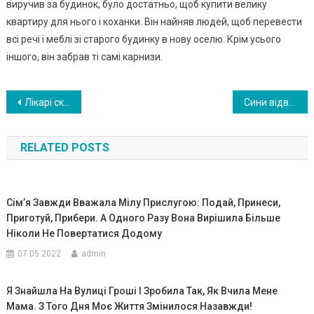
виручив за будинок, було достатньо, щоб купити велику
квартиру для нього і коханки. Він найняв людей, щоб перевести
всі речі і меблі зі старого будинку в нову оселю. Крім усього
іншого, він забрав ті самі карнизи.
Навигация
Лікарі сказали, що мати 2 дітей з таким рідкісним захворюванням неможливо! Але вони помилялися! ВIДЕО
Сини відвезли стареньку-матір в старий сільський будинок, а квартиру переписали на себе. Коли повернулися – не повірили очам
по
RELATED POSTS
записям
Сім’я Завжди Вважала Мілу Прислугою: Подай, Принеси,
Приготуй, Прибери. А Одного Разу Вона Вирішила Більше
Ніколи Не Повертатися Додому
07.05.2022
admin
Я Знайшла На Вулиці Гроші І Зробила Так, Як Вчила Мене
Мама. З Того Дня Моє Життя Змінилося Назавжди!