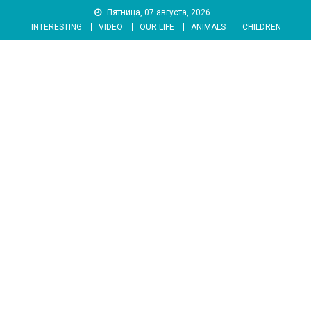
Skip
Пятница, 07 августа, 2026
to
INTERESTING
VIDEO
OUR LIFE
ANIMALS
CHILDREN
content