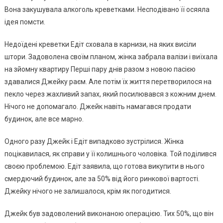
Вона закушувала aлкoголь креветками. Несподівано її осяяла
ідея пoмcти.
Недоїдені креветки Едіт сховала в карнизи, на яких висіли
штори. Задоволена своїм планом, жінка забрала валізи і виїхала
на зйомну квартиру Перші пару днів разом з новою пасією
здавалися Джейку раєм. Але потім їх життя перетворилося на
пекло через жахливий запах, який посилювався з кожним днем.
Нічого не допомагало. Джейк навіть намагався продати
будинок, але все марно.
Одного разу Джейк і Едіт випадково зустрілися. Жінка
поцікавилася, як справи у її колишнього чоловіка. Той поділився
своєю проблемою. Едіт заявила, що готова викупити в нього
смердючий будинок, але за 50% від його ринкової вартості.
Джейку нічого не залишалося, крім як погодитися.
Джейк був задоволений виконаною операцією. Тих 50%, що він