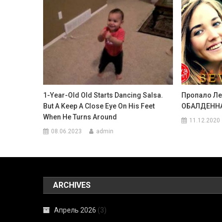
1-Year-Old Old Starts Dancing Salsa.
Пропало Л
But A Keep A Close Eye On His Feet
ОБАЛДЕННА
When He Turns Around
11.12.2020
08.06.2023
admin
ARCHIVES
Апрель 2026
(3)