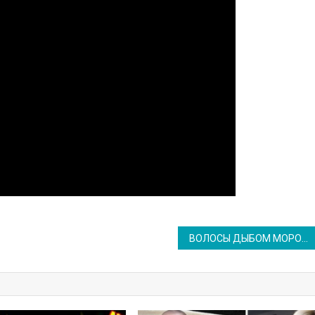
ВОЛОСЫ ДЫБОМ МОРОЗ ПО КОЖЕ!!! СИБИРЯКИ СОГРЕЮТ, Валерия — Часики (Виктория Чумакова)