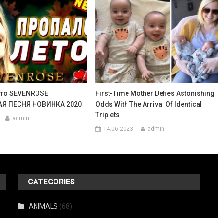
ето SEVENROSE
First-Time Mother Defies Astonishing
Я ПЕСНЯ НОВИНКА 2020
Odds With The Arrival Of Identical
Triplets
admin
14.06.2023
admin
CATEGORIES
ANIMALS
(68)