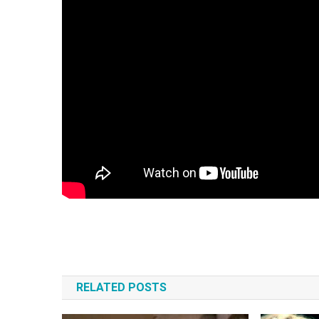
Навигация
по
RELATED POSTS
записям