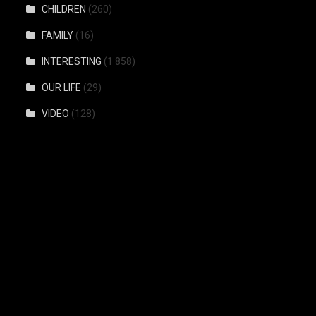
CHILDREN
(260)
FAMILY
(16)
INTERESTING
(1 858)
OUR LIFE
(29)
VIDEO
(128)