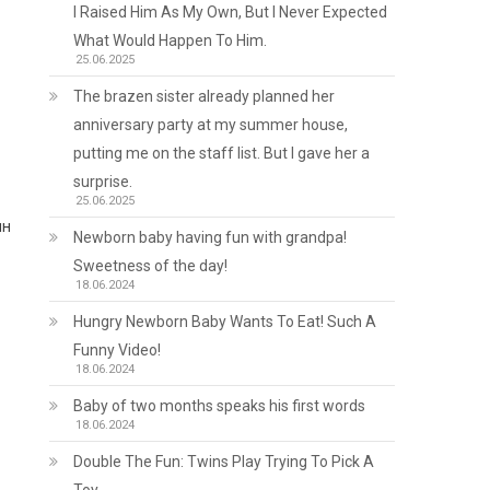
I Raised Him As My Own, But I Never Expected
What Would Happen To Him.
25.06.2025
The brazen sister already planned her
anniversary party at my summer house,
putting me on the staff list. But I gave her a
surprise.
25.06.2025
ин
Newborn baby having fun with grandpa!
Sweetness of the day!
18.06.2024
Hungry Newborn Baby Wants To Eat! Such A
Funny Video!
18.06.2024
Baby of two months speaks his first words
18.06.2024
Double The Fun: Twins Play Trying To Pick A