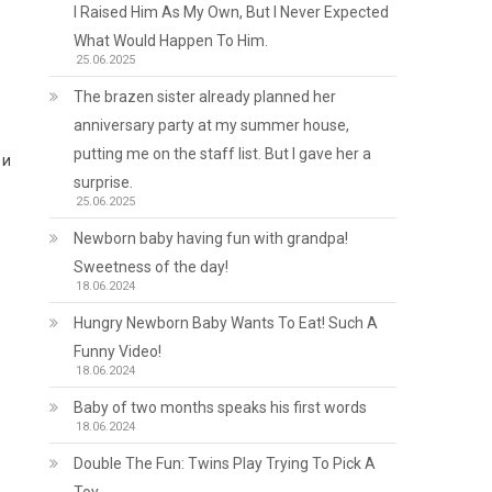
I Raised Him As My Own, But I Never Expected
What Would Happen To Him.
25.06.2025
The brazen sister already planned her
anniversary party at my summer house,
putting me on the staff list. But I gave her a
 и
surprise.
25.06.2025
Newborn baby having fun with grandpa!
Sweetness of the day!
18.06.2024
Hungry Newborn Baby Wants To Eat! Such A
Funny Video!
18.06.2024
Baby of two months speaks his first words
18.06.2024
Double The Fun: Twins Play Trying To Pick A