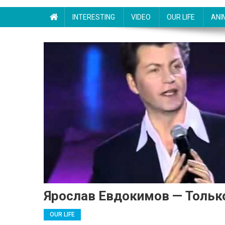
INTERESTING
VIDEO
OUR LIFE
ANI
Ярослав Евдокимов — Только
OUR LIFE