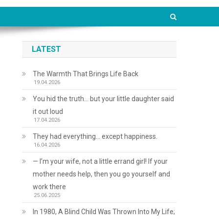
LATEST
The Warmth That Brings Life Back
19.04.2026
You hid the truth… but your little daughter said
it out loud
17.04.2026
They had everything… except happiness.
16.04.2026
— I’m your wife, not a little errand girl! If your
mother needs help, then you go yourself and
work there
25.06.2025
In 1980, A Blind Child Was Thrown Into My Life;