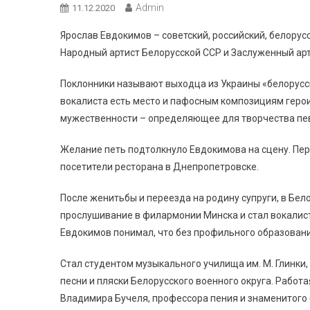
Admin
11.12.2020
Ярослав Евдокимов – советский, российский, белору
Народный артист Белорусской ССР и Заслуженный ар
Поклонники называют выходца из Украины «белорусс
вокалиста есть место и пафосным композициям герои
мужественности – определяющее для творчества певц
Желание петь подтолкнуло Евдокимова на сцену. Пе
посетители ресторана в Днепропетровске.
После женитьбы и переезда на родину супруги, в Бел
прослушивание в филармонии Минска и стал вокалисто
Евдокимов понимал, что без профильного образовани
Стал студентом музыкального училища им. М. Глинки,
песни и пляски Белорусского военного округа. Работа
Владимира Бучеля, профессора пения и знаменитого 