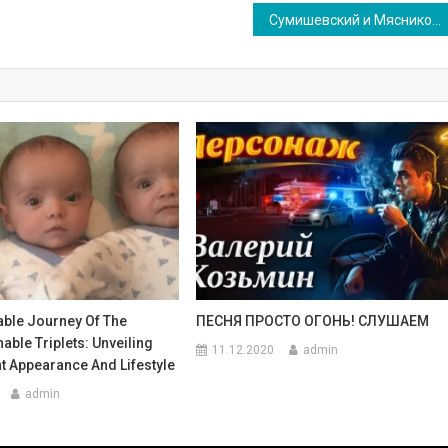
Сумишевский и Мясников. От них такого никто не ожидал!
ble Journey Of The
ПЕСНЯ ПРОСТО ОГОНЬ! СЛУШАЕМ
hable Triplets: Unveiling
11.12.2020
admin
t Appearance And Lifestyle
admin