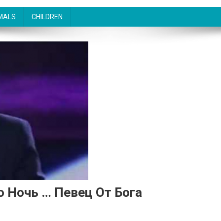
MALS
CHILDREN
 Ночь … Певец От Бога