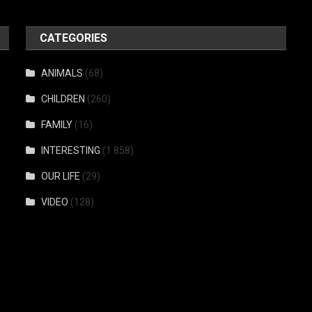
CATEGORIES
ANIMALS
(68)
CHILDREN
(260)
FAMILY
(16)
INTERESTING
(1 858)
OUR LIFE
(29)
VIDEO
(128)