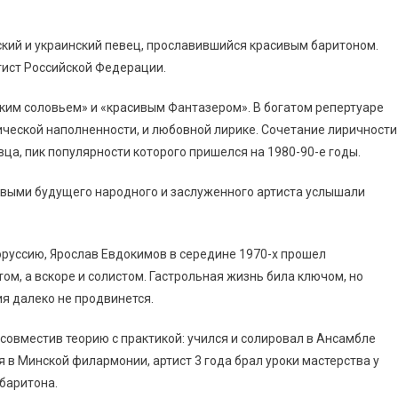
сский и украинский певец, прославившийся красивым баритоном.
тист Российской Федерации.
ким соловьем» и «красивым Фантазером». В богатом репертуаре
ческой наполненности, и любовной лирике. Сочетание лиричности
а, пик популярности которого пришелся на 1980-90-е годы.
рвыми будущего народного и заслуженного артиста услышали
оруссию, Ярослав Евдокимов в середине 1970-х прошел
м, а вскоре и солистом. Гастрольная жизнь била ключом, но
я далеко не продвинется.
 совместив теорию с практикой: учился и солировал в Ансамбле
я в Минской филармонии, артист 3 года брал уроки мастерства у
баритона.