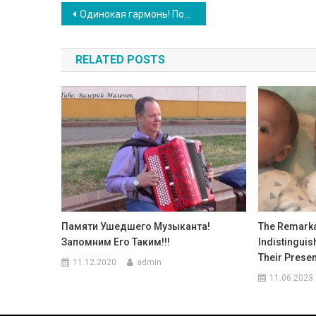
Навигация
Одинокая гармонь! Поют все! Играет гармонь-Андрей Ивлиев, балалайка-Геннадий Аксёнов! После концерта
по
RELATED POSTS
записям
Памяти Ушедшего Музыканта!
The Remarka
Запомним Его Таким!!!
Indistinguis
Their Presen
11.12.2020
admin
11.06.2023