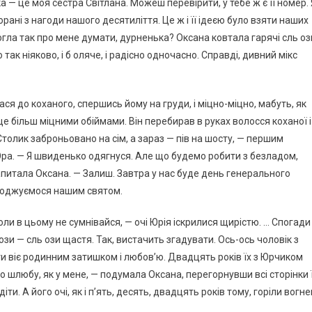
а — це моя сестра Світлана. Можеш перевірити, у тебе ж є її номер. 
рані з нагоди нашого десятиліття. Це ж і її ідеєю було взяти наших
могла так про мене думати, дурненька? Оксана ковтала гарячі сль оз
 так ніяково, і б оляче, і радісно одночасно. Справді, дивний мікс
ася до коханого, спершись йому на груди, і міцно-міцно, мабуть, як
 ще більш міцними обіймами. Він перебирав в руках волосся коханої і
Столик заброньовано на сім, а зараз — пів на шосту, — першим
ра. — Я швиденько одягнуся. Але що будемо робити з безладом,
питала Оксана. — Залиш. Завтра у нас буде день генерального
солоджуємося нашим святом.
ли в цьому не сумнівайся, — очі Юрія іскрилися щирістю. … Спогади
зи — сль ози щастя. Так, вистачить згадувати. Ось-ось чоловік з
ати віє родинним затишком і любов’ю. Двадцять років їх з Юрчиком
 шлюбу, як у мене, — подумала Оксана, перегорнувши всі сторінки 
іти. А його очі, як і п’ять, десять, двадцять років тому, горіли вогн