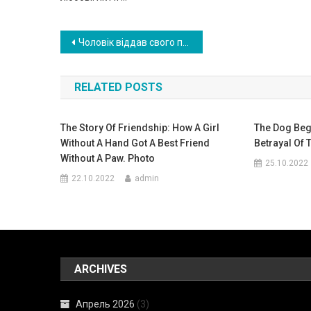
Навигация
Чоловік віддав свого папу у будинок престарілих. Повернувшись додому, він був в шоці від питання 5-річного сина….
по
RELATED POSTS
записям
The Story Of Friendship: How A Girl
The Dog Bega
Without A Hand Got A Best Friend
Betrayal Of 
Without A Paw. Photo
25.10.2022
22.10.2022
admin
ARCHIVES
Апрель 2026
(3)