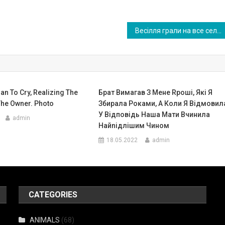
Весілля грали на все село. Зібралася вся сім’я і сусіди. Раптом наречена зблідла. Вона поба чила серед гостей Миколу…
n To Cry, Realizing The
Брат Вимагав З Мене Rроші, Які Я
The Owner. Photo
Збирала Роками, А Коли Я Відмовил
У Відповідь Наша Мати Вчинила
admin
Найnідлішим Чином
18.05.2022
admin
CATEGORIES
ANIMALS
(68)