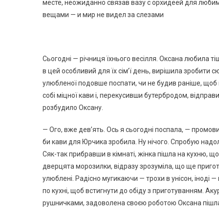
месте, неожиданно связав вазу с орхидеей для люби
вещами — и мир не видел за слезами
Сьогодні — річниця їхнього весілля. Оксана любила тіш
в цей особливий для їх сім’ї день, вирішила зробити 
улюбленої подовше поспати, чи не будив раніше, щоб
собі міцної кави і, перекусивши бутербродом, відправ
розбудило Оксану.
— Ого, вже дев’ять. Ось я сьогодні поспала, — промови
би кави для Юрчика зробила. Ну нічого. Спробую надол
Сяк-так прибравши в кімнаті, жінка пішла на кухню, щ
дверцята морозилки, відразу зрозуміла, що ще приготу
улюблені. Радісно мугикаючи — трохи в унісон, іноді 
по кухні, щоб встигнути до обіду з приготуванням. Ак
рушничками, задоволена своєю роботою Оксана пішла