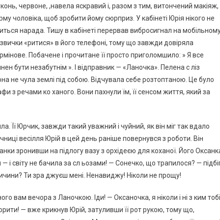
конь, червоне, ,навела яскравий і, разом з тим, витончений макіяж,
ірму чоловіка, щоб зробити йому сюрприз. У кабінеті Юрія нікого не
читься нарада. Тишу в кабінеті перервав вибросигнал на мобільном
 звички «ритися» в його телефоні, тому що завжди довіряла
мінове. Побачене і прочитане її просто приголомшило: » Я все
ен бути незабутнім ». І відправник — «Ланочка». Пелена с ліз
 Вона не чула землі під собою. Відчувала себе розтоптаною. Це було
и з речами ко ханого. Вони пахнули їм, її сенсом життя, який за
ила. Її Юрчик, завжди такий уважний і чуйний, як він міг так вдало
чниці весілля Юрій в цей день раніше повернувся з роботи. Він
іванки зронивши на підлогу вазу з орхідеєю для коханої. Його Оксанк
 і світу не бачила за сл ьозами! — Сонечко, що трапилося? — підбі
причини? Ти зра джуєш мені. Ненавиджу! Ніколи не прощу!
ного вам вечора з Ланочкою. Іди! — Оксаночка, я ніколи і ні з ким тоб
рити! — вже крикнув Юрій, затуливши її рот рукою, тому що,