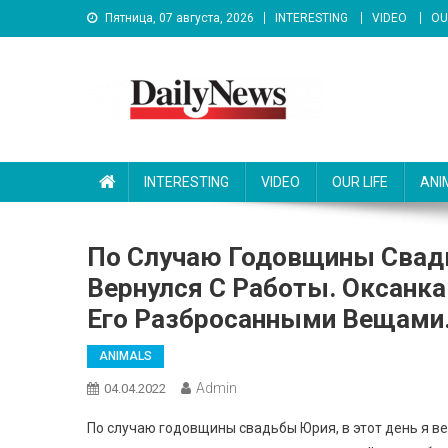
Skip
Пятница, 07 августа, 2026
INTERESTING
VIDEO
OU
to
content
News 92 Daily
No.1 News Portal
INTERESTING
VIDEO
OUR LIFE
ANI
По Случаю Годовщины Свад
Вернулся С Работы. Оксанк
Его Разбросанными Вещам
ANIMALS
Admin
04.04.2022
По случаю годовщины свадьбы Юрия, в этот день я ве