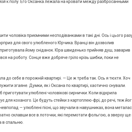
мой к полу. Его Оксанка лежала на кровати между разбросанными
ити чоловіка приємними несподіванками в такі дні. Ось і цього разу
сюрприз для свого улюбленого Юрчика. Вранці він дозволив
 приготувала йому сніданок. Юра швиденько прийняв душ, заварив
ився на роботу. Сонце вже добряче гріло крізь шибки, поки не
ла до себе в порожній квартирі. — Це ж треба так. Ось я тюхтя. Хоч
ужити згаяне. Думки, як і Оксана по квартирі, хаотично снували.
об приготувати улюблені чоловікові сирнички. Коли відкрила
є для коханого. Це будуть стейки з картоплею-фрі, до речі, теж йо
— невпопад — улюблені пісні, що звучали в навушниках, вона метала
уратно склавши все в лоточки, які перемотати фольгою, а зверху ще
 в спальню.