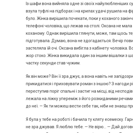
Із шафи вона вийняла одне зі своїх найулюбленіших су
взула туфлі на підборах і на крилах удачі рушила на ф
було. Жінка вирішила почекати, поки у коханого закін
телефоні чоловіка, що лежав на столі. Оксана не мала
коханому. Однак вирішила глянути, може, там щось тер
підготувала. Думаю, вона не здогадається. Вечір повин
застеляла їй очі. Оксана вибігла з кабінету чоловіка.
жор стоко. Жінка викидала один за іншим вішалки з шаф
частку секунди став чужим.
Як він може? Він її зра джує, а вона навіть не запідозр
прикидатися і приховувати роман з іншою? З нагоди рі
переступив поріг спальні і застиг на місці, від неспод
лежала на ліжку упереміж з його розкиданими речами —
до неї. — Як ти можеш вести себе так, ніби не знаєш 
Я була у тебе на роботі і бачила ту кляту есемеску. Гар
не зра джував. Я люблю тебе. — Не вірю… — Дай догово