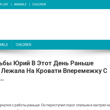
R LIFE
ANIMALS
CHILDREN
MALS
CHILDREN
ьбы Юрий В Этот День Раньше
а Лежала На Кровати Вперемежку С
и…
рнулся с работы раньше. Он переступил порог спальни и застрял н