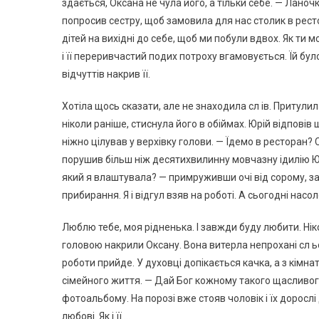
здається, Оксана не чула його, а тільки себе. — Ланочк
попросив сестру, щоб замовила для нас столик в ресто
дітей на вихідні до себе, щоб ми побули вдвох. Як ти 
і її переривчастий подих потроху вгамовується. Їй було
відчуттів накрив її.
Хотіла щось сказати, але не знаходила сл ів. Притулил
ніколи раніше, стиснула його в обіймах. Юрій відповів
ніжно цілував у верхівку голови. — Їдемо в ресторан? 
порушив більш ніж десятихвилинну мовчазну ідилію Ю
який я влаштувала? — примруживши очі від сорому, за
прибирання. Я і відгул взяв на роботі. А сьогодні на
Люблю тебе, моя рідненька. І завжди буду любити. Ніко
головою накрили Оксану. Вона витерла непрохані сл ьо
роботи прийде. У духовці допікається качка, а з кімн
сімейного життя. — Дай Бог кожному такого щасливого
фотоальбому. На порозі вже стояв чоловік і їх дорослі д
любові. Як і її …