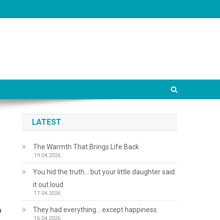
LATEST
The Warmth That Brings Life Back
19.04.2026
You hid the truth… but your little daughter said
it out loud
17.04.2026
They had everything… except happiness.
а
16.04.2026