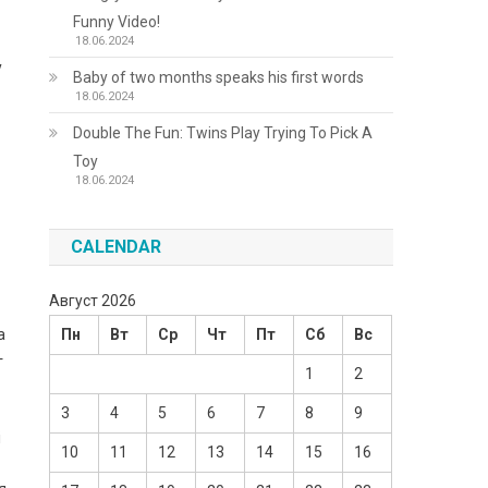
Funny Video!
18.06.2024
у
Baby of two months speaks his first words
18.06.2024
Double The Fun: Twins Play Trying To Pick A
Toy
18.06.2024
CALENDAR
Август 2026
а
Пн
Вт
Ср
Чт
Пт
Сб
Вс
г
1
2
3
4
5
6
7
8
9
і
10
11
12
13
14
15
16