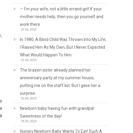
— I’m your wife, not a little errand girl! If your
mother needs help, then you go yourself and
work there
25.06.2025
,
In 1980, A Blind Child Was Thrown Into My Life;
I Raised Him As My Own, But I Never Expected
What Would Happen To Him.
25.06.2025
The brazen sister already planned her
anniversary party at my summer house,
putting me on the staff list. But I gave her a
surprise.
25.06.2025
го
ся
Newborn baby having fun with grandpa!
 й
Sweetness of the day!
18.06.2024
Hungry Newborn Baby Wants To Eat! Such A