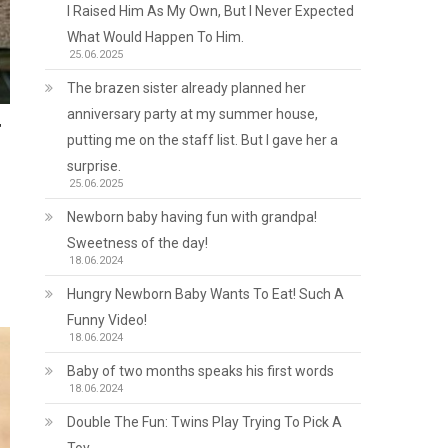
I Raised Him As My Own, But I Never Expected
What Would Happen To Him.
25.06.2025
The brazen sister already planned her
anniversary party at my summer house,
т
putting me on the staff list. But I gave her a
surprise.
25.06.2025
Newborn baby having fun with grandpa!
Sweetness of the day!
18.06.2024
Hungry Newborn Baby Wants To Eat! Such A
Funny Video!
18.06.2024
Baby of two months speaks his first words
18.06.2024
Double The Fun: Twins Play Trying To Pick A