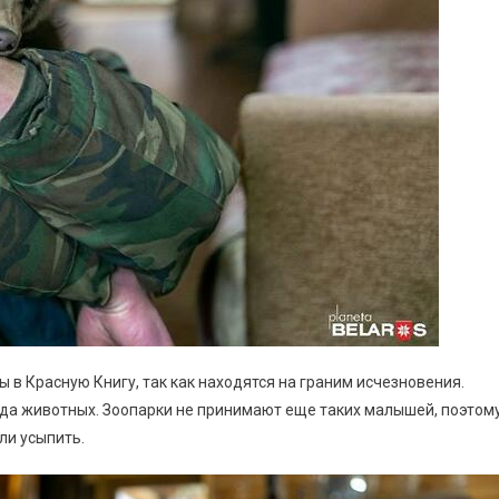
 в Красную Книгу, так как находятся на граним исчезновения.
ида животных. Зоопарки не принимают еще таких малышей, поэтом
ли усыпить.