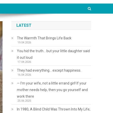
LATEST
The Warmth That Brings Life Back
19.04.2026
You hid the truth… but your little daughter said
it out loud
17.04.2026
They had everything… except happiness.
16.04.2026
— I’m your wife, not a little errand girl! If your
mother needs help, then you go yourself and
work there
25.06.2025
In 1980, A Blind Child Was Thrown Into My Life;