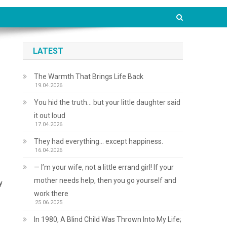
LATEST
The Warmth That Brings Life Back
19.04.2026
You hid the truth… but your little daughter said
it out loud
17.04.2026
They had everything… except happiness.
16.04.2026
— I’m your wife, not a little errand girl! If your
mother needs help, then you go yourself and
у
work there
25.06.2025
In 1980, A Blind Child Was Thrown Into My Life;