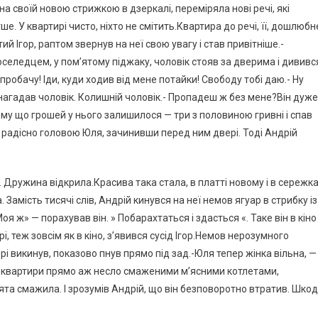
а своїй новою стрижкою в дзеркалі, переміряла нові речі, які
ше. У квартирі чисто, ніхто не смітить.Квартира до речі, її, дошлюбн
ий Ігор, раптом звернув на неї свою увагу і став привітніше.-
оселедцем, у пом’ятому піджаку, чоловік стояв за дверима і дививс
 пробачу! Іди, куди ходив від мене потайки! Свободу тобі даю.- Ну
 нагадав чоловік. Колишній чоловік.- Пропадеш ж без мене?Він дуже
ому що грошей у нього залишилося — три з половиною гривні і спав
 радісно головою Юля, зачинивши перед ним двері. Тоді Андрій
. Дружина відкрила.Красива така стала, в платті новому і в сережк
Замість тисячі слів, Андрій кинувся на неї немов ягуар в стрибку із
Моя ж» — порахував він. » Побарахтаться і здасться «. Таке він в кіно
, теж зовсім як в кіно, з’явився сусід Ігор.Немов нерозумного
вері викинув, показово пнув прямо під зад.-Юля тепер жінка вільна, —
З квартири прямо аж несло смаженими м’ясними котлетами,
та смажила. І зрозумів Андрій, що він безповоротно втратив. Шко