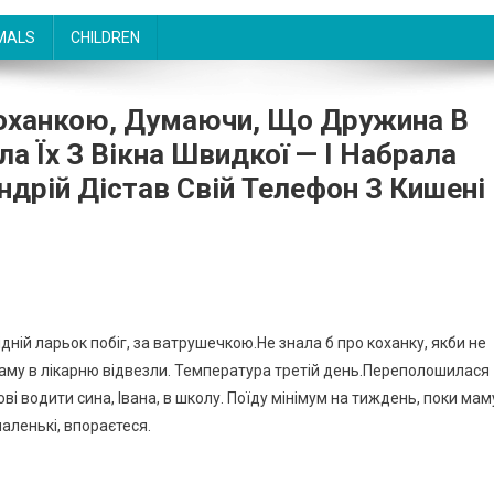
MALS
CHILDREN
Коханкою, Думаючи, Що Дружина В
а Їх З Вікна Швидкої — І Набрала
Андрій Дістав Свій Телефон З Кишені
ідній ларьок побіг, за ватрушечкою.Не знала б про коханку, якби не
аму в лікарню відвезли. Температура третій день.Переполошилася
ві водити сина, Івана, в школу. Поїду мінімум на тиждень, поки мам
маленькі, впораєтеся.