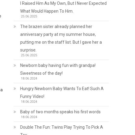
I Raised Him As My Own, But I Never Expected
What Would Happen To Him.
ю
25.06.2025
The brazen sister already planned her
anniversary party at my summer house,
putting me on the staff list. But I gave her a
surprise.
25.06.2025
Newborn baby having fun with grandpa!
Sweetness of the day!
18.06.2024
Hungry Newborn Baby Wants To Eat! Such A
ла
Funny Video!
18.06.2024
Baby of two months speaks his first words
18.06.2024
Double The Fun: Twins Play Trying To Pick A