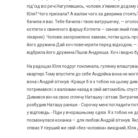
під’їзд всі речі.Нагулявшись, чоловік з’явився додому
Юля? Чого приїхала? А валізи чого за дверима стоять
бачила я вас. Тебе бачила і твою ватрушечку, — оголо
котлети з свинячого фаршу.Котлети — синові який пов
лікарню). Чоловік засоромлено замовк, потім щось пр
його дружина.Дай хоч повечеряти перед відходом, — р
відбрила його дружина.Пішов Андрюша. Хоч і видно б
На радощах Юля подруг покликала, гулянку влаштувал
квартирі.Тому впустити до себе Андрійка вона не мог
вона і Андрій зітхнув.-Краще б я з тобою на цьому дива
потримався і з валізами назад в свій автомобіль спуст
Дивився він на свою сплячу Наташку і зітхав. Витратив
розбудив Наташу раніше.- Сорочку мені погладити потр
у відповідь.- Піди у вчорашньому одязі. Я з тобою не 
посміхнулася коханка — для любові.Андрій зітхнув. Як
співає.У перший же свій «без чоловіка» вихідний, Юля 