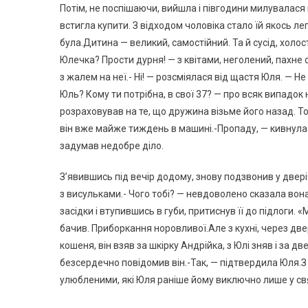
Потім, не поспішаючи, вийшла і півгодини милувалася н
встигла купити. З відходом чоловіка стало їй якось лег
була.Дитина — великий, самостійний. Та й сусід, холост
Юлечка? Прости дурня! — з квітами, неголений, пахне 
з жалем на неї.- Ні! — розсміялася від щастя Юля. — Не
Юль? Кому ти потрібна, в свої 37? — про всяк випадок
розраховував на те, що дружина візьме його назад. Т
він вже майже тиждень в машині.-Пропаду, — кивнула
задумав недобре діло.
З’явившись під вечір додому, знову подзвонив у двері
з висульками.- Чого тобі? — невдоволено сказала вона. 
засідки і втупившись в губи, притиснув її до підлоги. «
бачив. Приборкання норовливої.Але з кухні, через двері
кошеня, він взяв за шкірку Андрійка, з Юлі зняв і за д
безсердечно повідомив він.-Так, — підтвердила Юля.
улюбленими, які Юля раніше йому виключно лише у свя