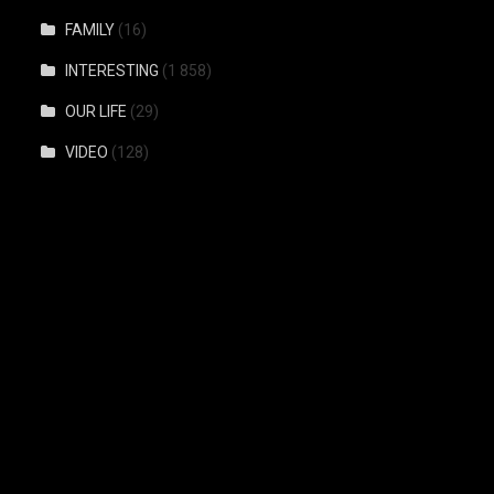
FAMILY
(16)
INTERESTING
(1 858)
OUR LIFE
(29)
VIDEO
(128)