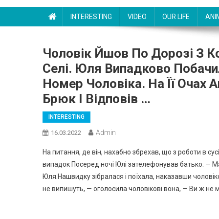
INTERESTING
VIDEO
OUR LIFE
ANI
Чоловік Йшов По Дорозі З 
Селі. Юля Випадково Побачил
Номер Чоловіка. На Її Очах 
Брюк І Відповів …
INTERESTING
Admin
16.03.2022
На питання, де він, нахабно збрехав, що з роботи в сус
випадок Посеред ночі Юлі зателефонував батько. — М
Юля.Нашвидку зібралася і поїхала, наказавши чоловіко
не випишуть, — оголосила чоловікові вона, — Ви ж не 