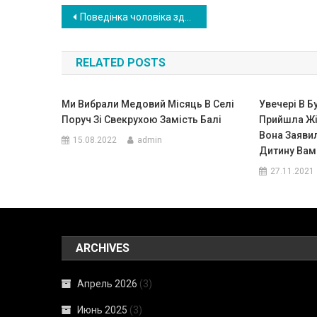
Навигация
Поведінка чоловіка здалася мені підозрілою і я вирішила перевірити, в чому ж справа
по
RELATED POSTS
записям
Ми Вибрали Медовий Місяць В Селі
Увечері В 
Поруч Зі Свекрухою Замість Балі
Прийшла Жі
Вона Заявил
15.08.2022
admin
Дитину Вам 
27.11.2021
ARCHIVES
Апрель 2026
(3)
Июнь 2025
(3)