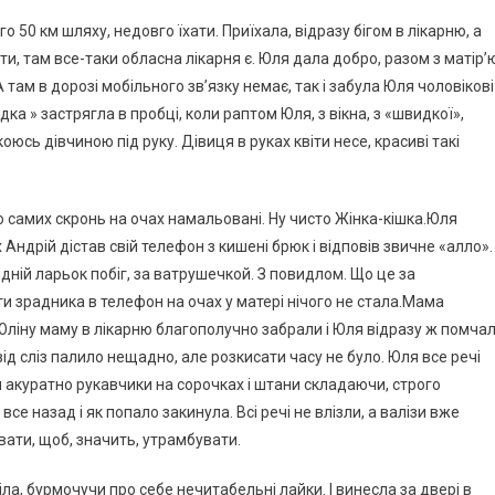
о 50 км шляху, недовго їхати. Приїхала, відразу бігом в лікарню, а
ти, там все-таки обласна лікарня є. Юля дала добро, разом з матір’
там в дорозі мобільного зв’язку немає, так і забула Юля чоловікові
ка » застрягла в пробці, коли раптом Юля, з вікна, з «швидкої»,
коюсь дівчиною під руку. Дівиця в руках квіти несе, красиві такі
до самих скронь на очах намальовані. Ну чисто Жінка-кішка.Юля
 Андрій дістав свій телефон з кишені брюк і відповів звичне «алло».
сідній ларьок побіг, за ватрушечкой. З повидлом. Що це за
и зрадника в телефон на очах у матері нічого не стала.Мама
. Юліну маму в лікарню благополучно забрали і Юля відразу ж помча
 від сліз палило нещадно, але розкисати часу не було. Юля все речі
и акуратно рукавчики на сорочках і штани складаючи, строго
е назад і як попало закинула. Всі речі не влізли, а валізи вже
вати, щоб, значить, утрамбувати.
ла, бурмочучи про себе нечитабельні лайки. І винесла за двері в