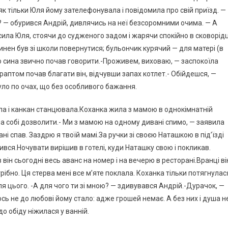
 як тільки Юля йому зателефонувала і повідомила про свій приїзд. —
? — обурився Андрій, дивлячись на неї безсоромними очима. — А
сила Юля, стоячи до судженого задом і жарячи спокійно в сковорідц
инен був зі школи повернутися; бульончик курячий — для матері (в
о сина звично почав говорити.-Проживем, виховаю, — заспокоїла
аптом почав благати він, відчувши запах котлет.- Обійдешся, —
уло по очах, що без особливого бажання.
а і канкан станцювала.Коханка жила з мамою в однокімнатній
ла собі дозволити.- Ми з мамою на одному дивані спимо, — заявила
ні спав. Заздрю я твоїй мамі.За ручки зі своєю Наташкою в під’їзді
ився.Ночувати вирішив в готелі, куди Наташку свою і покликав.
 він сьогодні весь аванс на номер і на вечерю в ресторані.Вранці ві
ібно. Ця стерва мені все м’яте поклала. Коханка тільки потягнулас
для цього. -А для чого ти зі мною? — здивувався Андрій.-Дурачок, —
ось не до любові йому стало: адже грошей немає. А без них і душа н
до обіду ніжилася у ванній.