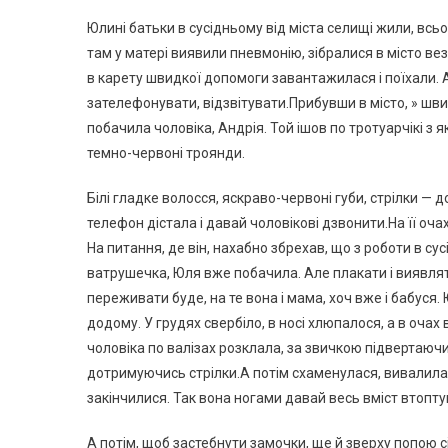
Юлині батьки в сусідньому від міста селищі жили, всьог
там у матері виявили пневмонію, зібралися в місто вез
в карету швидкої допомоги завантажилася і поїхали. А 
зателефонувати, відзвітувати.Прибувши в місто, » швид
побачила чоловіка, Андрія. Той ішов по тротуарчікі з я
темно-червоні троянди.
Білі гладке волосся, яскраво-червоні губи, стрілки — 
телефон дістала і давай чоловікові дзвонити.На її очах
На питання, де він, нахабно збрехав, що з роботи в су
ватрушечка, Юля вже побачила. Але плакати і виявлят
переживати буде, на те вона і мама, хоч вже і бабуся
додому. У грудях свербіло, в носі хлюпалося, а в очах
чоловіка по валізах розклала, за звичкою підвертаюч
дотримуючись стрілки.А потім схаменулася, вивалила вс
закінчилися. Так вона ногами давай весь вміст втопту
А потім, щоб застебнути замочки, ще й зверху попою сі