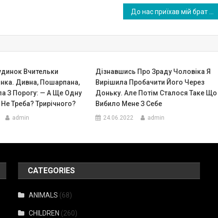
До нас приїхав мій брат зі своєю родиною. Але після застілля чоловік вигнав родичів із нашого будинку.
Будинок Вчительки
Дізнавшись Про Зраду Чоловіка Я
нка. Дивна, Пошарпана,
Вирішила Пробачити Його Через
а З Порогу: — А Ще Одну
Доньку. Але Потім Сталося Таке Що
Не Треба? Трирічного?
Вибило Мене З Себе
admin
24.06.2022
admin
CATEGORIES
ANIMALS
(68)
CHILDREN
(260)