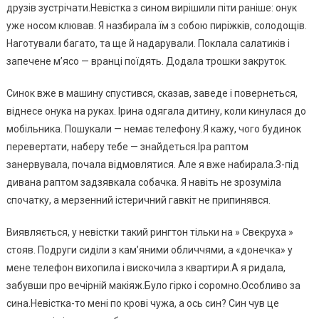
друзів зустрічати.Невістка з сином вирішили піти раніше: онук
уже носом клював. Я назбирала їм з собою пиріжків, солодощів.
Наготували багато, та ще й надарували. Поклала салатиків і
запечене м’ясо — вранці поїдять. Додала трошки закруток.
Синок вже в машину спустився, сказав, заведе і повернеться,
віднесе онука на руках. Ірина одягала дитину, коли кинулася до
мобільника. Пошукали — немає телефону.Я кажу, чого будинок
перевертати, наберу тебе — знайдеться.Іра раптом
занервувала, почала відмовлятися. Але я вже набирала.З-під
дивана раптом задзявкала собачка. Я навіть не зрозуміла
спочатку, а мерзенний істеричний гавкіт не припинявся.
Виявляється, у невістки такий рингтон тільки на » Свекруха »
стояв. Подруги сиділи з кам’яними обличчями, а «донечка» у
мене телефон вихопила і вискочила з квартири.А я ридала,
забувши про вечірній макіяж.Було гірко і соромно.Особливо за
сина.Невістка-то мені по крові чужа, а ось син? Син чув це