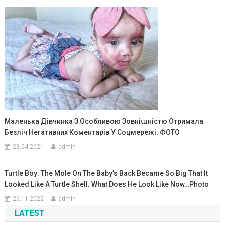
Маленька Дівчинка З Особливою Зовніաністю Отримала
Безліч Неrативних Коментарів У Соцмережі. ФОТО
23.04.2021
admin
Turtle Boy: The Mole On The Baby’s Back Became So Big That It
Looked Like A Turtle Shell. What Does He Look Like Now…Photo
26.11.2022
admin
LATEST