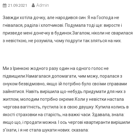
Admin
21.09.2021
Завжди хотіла дочку, але народився син. Я на Господа не
гнівалася, раділа і хлопчикові. Подумала тоді ще: виросте і
призведе мені донечку в будинок.Загалом, ніколи не сварилася
з невісткою, не розуміла, чому подруги так зляться на них.
Ми з Іринкою жодного разу один на одного голос не
підвищили.Намагалася допомагати, чим можу, поралася з
онуком безвідмовно, якщо їй потрібно було своїми справами
зайнятися. Навіть вирішила що-небудь придумати для них з
житлом, молодим потрібно окреме.Коли у невістки настала
чергова вагітність, пустила їх в свою двушку. Купила колись в
якості страховки на старість, на важкі часи. Здавала, знала:
якщо що, і продати можна. І ось чергові квартиранти вирішили
з’їхати, і я не стала шукати нових. сказала: