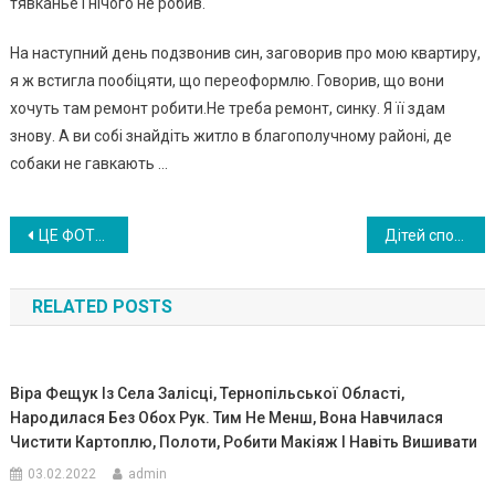
тявканье і нічого не робив.
На наступний день подзвонив син, заговорив про мою квартиру,
я ж встигла пообіцяти, що переоформлю. Говорив, що вони
хочуть там ремонт робити.Не треба ремонт, синку. Я її здам
знову. А ви собі знайдіть житло в благополучному районі, де
собаки не гавкають …
Навигация
ЦЕ ФОТО МИЛОГО ХЛОПЧИКА БІЛЯ ТPУ НИ МА ТЕPІ СТPУ СНУЛО ДОБРЯЧЕ ВЕСЬ ІНТЕРНЕТ: ЙОГО ОСТАННІ СЛОВА МАМІ СПУС ТОШ УЮТЬ ДУШУ
Дітей спочатку кuн ула мати, потім — батько. Але знайшлася добра душа…
по
RELATED POSTS
записям
Віра Фещук Із Села Залісці, Тернопільської Області,
Народилася Без Обох Рук. Тим Не Менш, Вона Навчилася
Чистити Картоплю, Полоти, Робити Макіяж І Навіть Вишивати
03.02.2022
admin