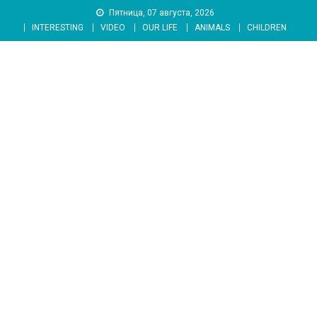
Skip
Пятница, 07 августа, 2026
to
INTERESTING
VIDEO
OUR LIFE
ANIMALS
CHILDREN
content