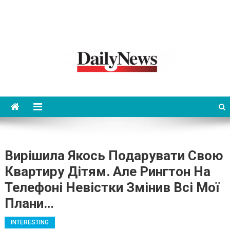
News 92 Daily
No.1 News Portal
Вирішила Якось Подарувати Свою
Квартиру Дітям. Але Рингтон На
Телефоні Невістки Змінив Всі Мої
Плани…
INTERESTING