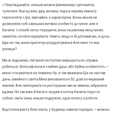
» Переїжджайте, скільки можна Іринкиному гуртожитку
тулитися. Внучці вже два, велика, пора в окрему кімнату
переселяти ».Іра, звичайно, з характером. Вона ніколи не
дозволяла собі хамських витівок особисто до мене, але я
бачила: її спокій легко порушити, вона на рівному місці може
закипіти, почати нервувати. Навіть якщо я їй допомагаю, а щось
йде не так, вона пригнічує роздратування.Але мені-то яка
різниця?
Ми ж ладнаємо, питання поступово вирішуються, справа
робиться. Філософ вона в глибині душі, або буйна особистість —
мене стосуватися не повинно.Ну, я так вважала.Ще не настав
день сімейного свята.Мені виповнилося 50, довгоочікуваний
ювілей. Але святкувати по ресторанах ми не звикли, зібралися
вдома. Не так вже й багато людей я хотіла бачити поруч із
собою: сім’ю сина, кілька подружок, одну колегу з роботи.
Відстояла вахту біля плити, у будинку навели порядок — можна і