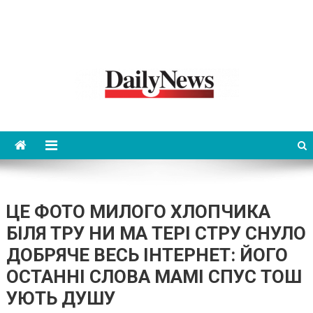
News 92 Daily
No.1 News Portal
ЦЕ ФОТО МИЛОГО ХЛОПЧИКА
БІЛЯ ТPУ НИ МА ТЕPІ СТPУ СНУЛО
ДОБРЯЧЕ ВЕСЬ ІНТЕРНЕТ: ЙОГО
ОСТАННІ СЛОВА МАМІ СПУС ТОШ
УЮТЬ ДУШУ