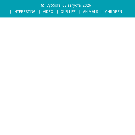
Skip
Суббота, 08 августа, 2026
to
INTERESTING
VIDEO
OUR LIFE
ANIMALS
CHILDREN
content