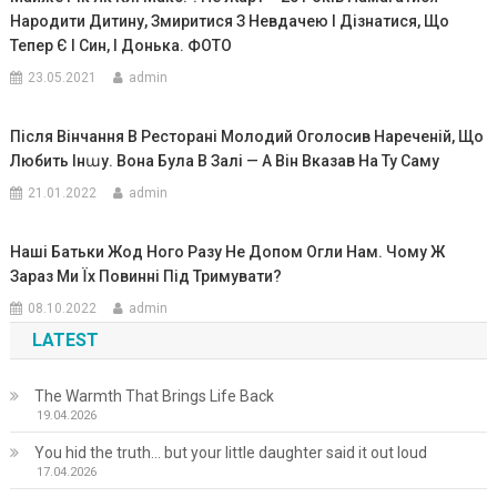
Наpoдити Дитину, Змиритися З Невдачею І Дізнатися, Що
Тепер Є І Син, І Донька. ФОТО
23.05.2021
admin
Після Вінчання В Ресторані Молодий Оголосив Нареченій, Що
Любить Інաу. Вона Була В Залі — А Він Вказав На Ту Саму
21.01.2022
admin
Наші Батьки Жод Ного Разу Не Допом Огли Нам. Чому Ж
Зараз Ми Їх Повинні Під Тримувати?
08.10.2022
admin
LATEST
The Warmth That Brings Life Back
19.04.2026
You hid the truth… but your little daughter said it out loud
17.04.2026