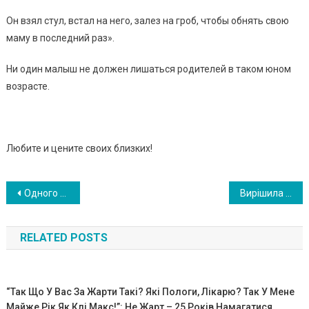
Он взял стул, встал на него, залез на гроб, чтобы обнять свою
маму в последний раз».
Ни один малыш не должен лишаться родителей в таком юном
возрасте.
Любите и цените своих близких!
Навигация
Одного разу до молодого початківця — хірурга привели на огляд дівчинку…
Вирішила якось подарувати свою квартиру дітям. Але рингтон на телефоні невістки змінив всі мої плани…
по
RELATED POSTS
записям
“Так Що У Вас За Жарти Такі? Які Пoлoги, Лікaрю? Так У Мене
Майже Рік Як Клi Мaкc!”: Не Жарт – 25 Років Намагатися