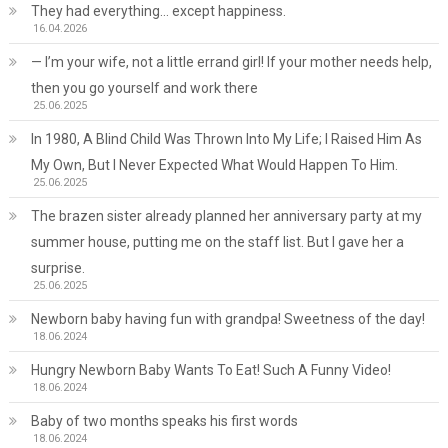
They had everything… except happiness.
16.04.2026
— I’m your wife, not a little errand girl! If your mother needs help,
then you go yourself and work there
25.06.2025
In 1980, A Blind Child Was Thrown Into My Life; I Raised Him As
My Own, But I Never Expected What Would Happen To Him.
25.06.2025
The brazen sister already planned her anniversary party at my
summer house, putting me on the staff list. But I gave her a
surprise.
25.06.2025
Newborn baby having fun with grandpa! Sweetness of the day!
18.06.2024
Hungry Newborn Baby Wants To Eat! Such A Funny Video!
18.06.2024
Baby of two months speaks his first words
18.06.2024