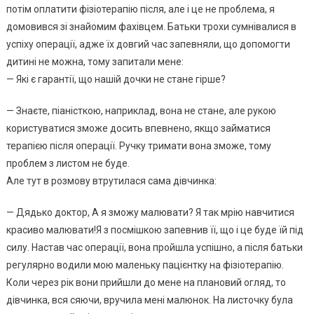
потім оплатити фізіотерапію після, але і це не проблема, я
домовився зі знайомим фахівцем. Батьки трохи сумнівалися в
успіху операції, адже їх довгий час запевняли, що допомогти
дитині не можна, тому запитали мене:
— Які є гарантії, що нашій дочки не стане гірше?
— Знаєте, піаністкою, наприклад, вона не стане, але рукою
користуватися зможе досить впевнено, якщо займатися
терапією після операції. Ручку тримати вона зможе, тому
проблем з листом не буде.
Але тут в розмову втрутилася сама дівчинка:
— Дядько доктор, А я зможу малювати? Я так мрію навчитися
красиво малювати!Я з посмішкою запевнив її, що і це буде їй під
силу. Настав час операції, вона пройшла успішно, а після батьки
регулярно водили мою маленьку пацієнтку на фізіотерапію.
Коли через рік вони прийшли до мене на плановий огляд, то
дівчинка, вся сяючи, вручила мені малюнок. На листочку була