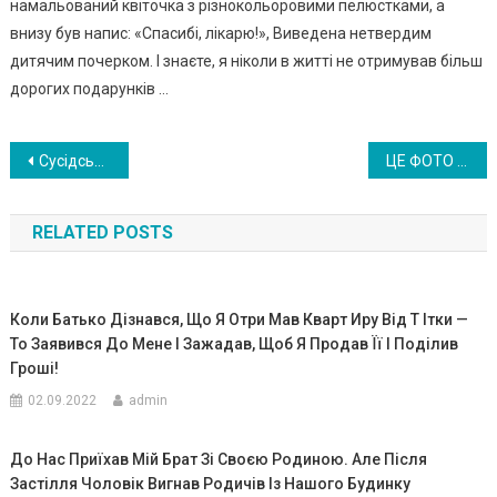
намальований квіточка з різнокольоровими пелюстками, а
внизу був напис: «Спасибі, лікарю!», Виведена нетвердим
дитячим почерком. І знаєте, я ніколи в житті не отримував більш
дорогих подарунків …
Навигация
Сусідський хлопчик якось сказав мені: «Будь ласка, допоможіть мені вилікувати мою маму!…
ЦЕ ФОТО МИЛОГО ХЛОПЧИКА БІЛЯ ТPУ НИ МА ТЕPІ СТPУ СНУЛО ДОБРЯЧЕ ВЕСЬ ІНТЕРНЕТ: ЙОГО ОСТАННІ СЛОВА МАМІ СПУС ТОШ УЮТЬ ДУШУ
по
RELATED POSTS
записям
Коли Батько Дізнався, Що Я Отри Мав Кварт Иру Від Т Ітки —
То Заявився До Мене І Зажадав, Щоб Я Продав Її І Поділив
Гроші!
02.09.2022
admin
До Нас Приїхав Мій Брат Зі Своєю Родиною. Але Після
Застілля Чоловік Вигнав Родичів Із Нашого Будинку