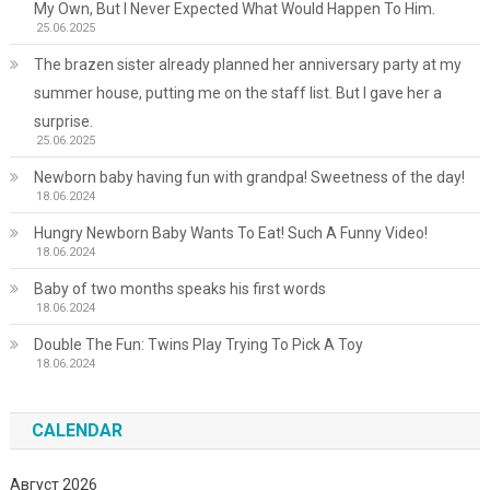
My Own, But I Never Expected What Would Happen To Him.
25.06.2025
The brazen sister already planned her anniversary party at my
summer house, putting me on the staff list. But I gave her a
surprise.
25.06.2025
Newborn baby having fun with grandpa! Sweetness of the day!
18.06.2024
Hungry Newborn Baby Wants To Eat! Such A Funny Video!
18.06.2024
Baby of two months speaks his first words
18.06.2024
Double The Fun: Twins Play Trying To Pick A Toy
18.06.2024
CALENDAR
Август 2026