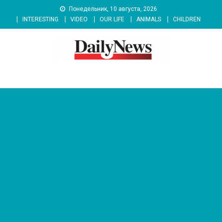
Skip
Понедельник, 10 августа, 2026
to
INTERESTING
VIDEO
OUR LIFE
ANIMALS
CHILDREN
content
News 92 Daily
No.1 News Portal