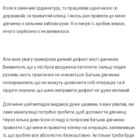
Коли я закінчив ординатуру, то працював одночасно і в
державній, і в приватній клініці. І якось раз привели до мене
дівчинку з сильним забоєм руки. Я оглянув її, зробив знімок,
нічого серйозного не виявилося.
Але мою увагу привернув деякий дефект кисті дівчинки.
Виявилося, що у неї була вроджена патологія: пальці ледве
рухливі, кисть практично не згинається. Батьки дівчинки
поскаржилися, що не можуть дозволити собі операцію та й
хірурги сказали, що шанс виправити дефект не дуже великий.
Для мене цей випадок видався дуже цікавим, я вже уявляв, які
саме маніпуляції потрібно зробити, щоб допомогти дівчинці.
Через кілька днів після огляду я попросив батьків дівчинки
привезти її до мене в приватну клініку на операцію, запевнивши
їх, що зроблю все абсолютно безкоштовно. Їм тільки треба буде