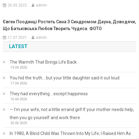
26.05.2022
admin
Євген Поодинці Ростить Сина З Синдромом Дауна, Доводячи,
Що Батьківська Любов Творить Чудеса. ФОТО
11.07.2021
admin
LATEST
The Warmth That Brings Life Back
19.04.2026
You hid the truth… but your little daughter said it out loud
17.04.2026
They had everything… except happiness.
16.04.2026
— I’m your wife, not a little errand girl! If your mother needs help,
then you go yourself and work there
25.06.2025
In 1980, A Blind Child Was Thrown Into My Life; I Raised Him As