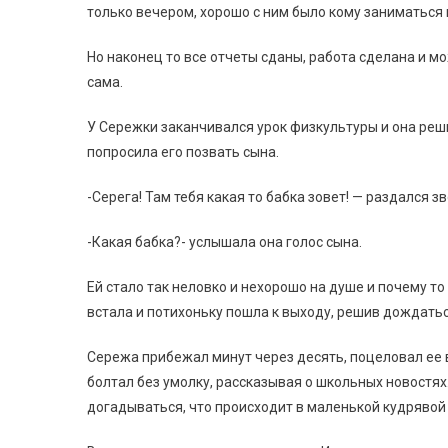
только вечером, хорошо с ним было кому заниматься 
Но наконец то все отчеты сданы, работа сделана и м
сама.
У Сережки заканчивался урок физкультуры и она реш
попросила его позвать сына.
-Серега! Там тебя какая то бабка зовет! — раздался з
-Какая бабка?- услышала она голос сына.
Ей стало так неловко и нехорошо на душе и почему то 
встала и потихоньку пошла к выходу, решив дождатьс
Сережа прибежал минут через десять, поцеловал ее в
болтал без умолку, рассказывая о школьных новостях.
догадываться, что происходит в маленькой кудрявой