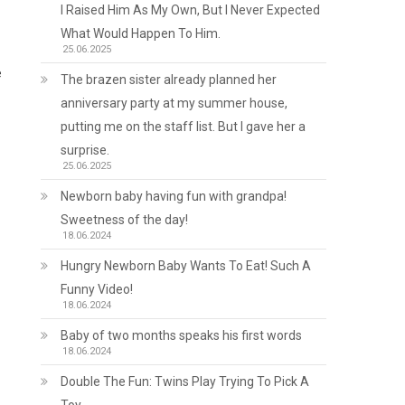
I Raised Him As My Own, But I Never Expected
What Would Happen To Him.
25.06.2025
е
The brazen sister already planned her
anniversary party at my summer house,
putting me on the staff list. But I gave her a
surprise.
25.06.2025
Newborn baby having fun with grandpa!
Sweetness of the day!
18.06.2024
Hungry Newborn Baby Wants To Eat! Such A
Funny Video!
18.06.2024
Baby of two months speaks his first words
18.06.2024
Double The Fun: Twins Play Trying To Pick A