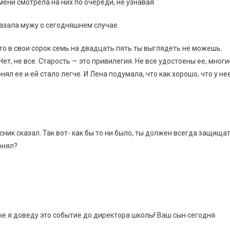
ени смотрела на них по очереди, не узнавая.
сказала мужу о сегодняшнем случае.
что в свои сорок семь на двадцать пять ты выглядеть не можешь.
Нет, не все. Старость — это привилегия. Не все удостоены ее, многи
нял ее и ей стало легче. И Лена подумала, что как хорошо, что у не
.
сник сказал. Так вот- как бы то ни было, ты должен всегда защища
онял?
аче я доведу это событие до директора школы! Ваш сын сегодня