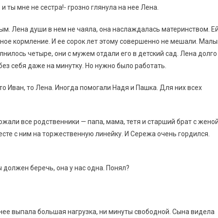
и ты мне не сестра!- грозно глянула на нее Лена.
ым. Лена души в нем не чаяла, она наслаждалась материнством. Е
чное кормление. И ее сорок лет этому совершенно не мешали. Мал
илось четыре, они с мужем отдали его в детский сад. Лена долго
без себя даже на минутку. Но нужно было работать.
о Иван, то Лена. Иногда помогали Надя и Пашка. Для них всех
жали все родственники — папа, мама, тетя и старший брат с женой
сте с ним на торжественную линейку. И Сережа очень гордился.
 должен беречь, она у нас одна. Понял?
 нее выпала большая нагрузка, ни минуты свободной. Сына видела