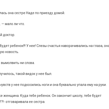
лась она сестре Наде по приезду домой.
 — мало ли что.
й доктор.
будет ребенок!!! У нее! Слезы счастья наворачивались на глаза, он
ую новость.
х вымолвить ни слова.
лучилось, такой видок у нее был.
чувств у нее подкосились ноги и она буквально упала ему на руки.
е женщина. Куда тебе ребенок. Он закончит школу, тебе будет
?!- отговаривала ее сестра.