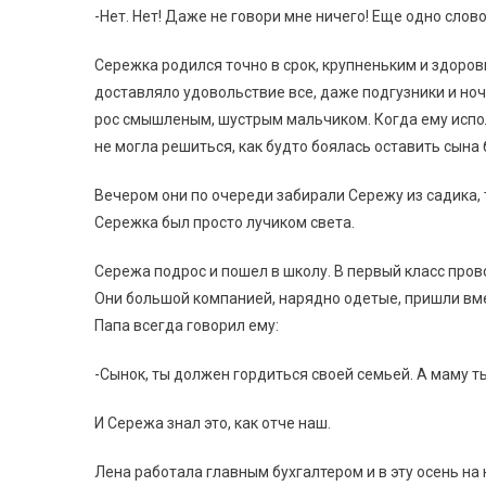
-Нет. Нет! Даже не говори мне ничего! Еще одно слово 
Сережка родился точно в срок, крупненьким и здоров
доставляло удовольствие все, даже подгузники и но
рос смышленым, шустрым мальчиком. Когда ему исполн
не могла решиться, как будто боялась оставить сына 
Вечером они по очереди забирали Сережу из садика, т
Сережка был просто лучиком света.
Сережа подрос и пошел в школу. В первый класс прово
Они большой компанией, нарядно одетые, пришли вме
Папа всегда говорил ему:
-Сынок, ты должен гордиться своей семьей. А маму ты
И Сережа знал это, как отче наш.
Лена работала главным бухгалтером и в эту осень на