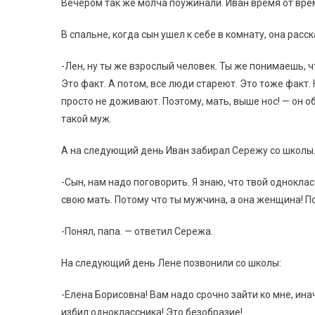
Вечером так же молча поужинали. Иван время от врем
В спальне, когда сын ушел к себе в комнату, она рас
-Лен, ну ты же взрослый человек. Ты же понимаешь, 
Это факт. А потом, все люди стареют. Это тоже факт. 
просто не доживают. Поэтому, мать, выше нос! — он об
такой муж.
А на следующий день Иван забирал Сережу со школы
-Сын, нам надо поговорить. Я знаю, что твой одноклас
свою мать. Потому что ты мужчина, а она женщина! П
-Понял, папа. — ответил Сережа.
На следующий день Лене позвонили со школы:
-Елена Борисовна! Вам надо срочно зайти ко мне, ин
избил одноклассника! Это безобразие!