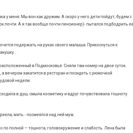
шка у меня. Мы вон как дружим. А скоро у него дети пойдут, будем с
ок почти. А я так вообще почти пенсионер)- пытался подбодрить е
хочется подержать на руках своего малыша. Прикоснуться к
макушку…
 расположенный в Подмосковье. Сняли там номер на двое суток.
, а вечером закатится в ресторан и посидеть с рюмочкой
удовой недели.
 сходила в душ, смыла косметику и вдруг почувствовала тошноту.
ереела, мать.- посмеялся над ней муж.
 по полной — тошнота, головокружение и слабость. Лена была