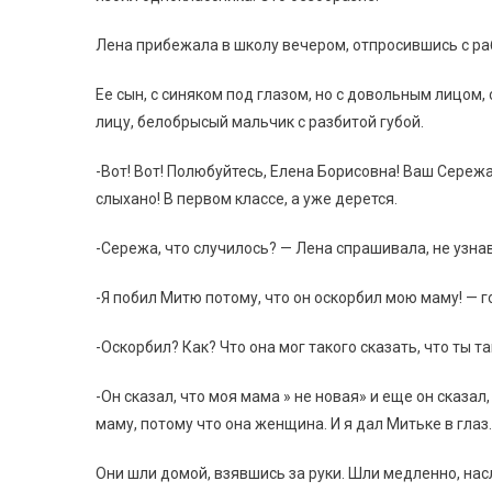
Лена прибежала в школу вечером, отпросившись с ра
Ее сын, с синяком под глазом, но с довольным лицом,
лицу, белобрысый мальчик с разбитой губой.
-Вот! Вот! Полюбуйтесь, Елена Борисовна! Ваш Сереж
слыхано! В первом классе, а уже дерется.
-Сережа, что случилось? — Лена спрашивала, не узна
-Я побил Митю потому, что он оскорбил мою маму! — г
-Оскорбил? Как? Что она мог такого сказать, что ты т
-Он сказал, что моя мама » не новая» и еще он сказа
маму, потому что она женщина. И я дал Митьке в глаз
Они шли домой, взявшись за руки. Шли медленно, на