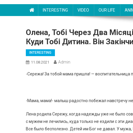
INTERESTING
VIDEO
OUR LIFE
ANI
Олена, Тобі Через Два Місяц
Куди Тобі Дитина. Він Закінч
INTERESTING
Admin
11.08.2021
-Сережа! За тобой мама пришла! — воспитательница 
-Мама, мама!- малыш радостно побежал навстречу 
Лена родила Сережу, когда надежды уже не было совсе
с мужем не лечились, куда только не ездили с эти д
Все было бесполезно. Детей им Бог не давал. У мужа, 