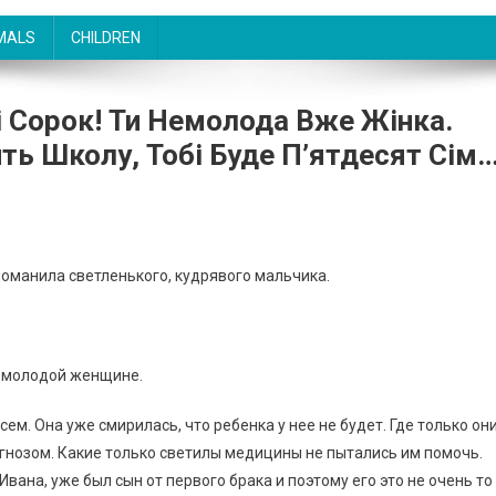
MALS
CHILDREN
і Сорок! Ти Немолода Вже Жінка.
ить Школу, Тобі Буде П’ятдесят Сім
поманила светленького, кудрявого мальчика.
немолодой женщине.
м. Она уже смирилась, что ребенка у нее не будет. Где только он
иагнозом. Какие только светилы медицины не пытались им помочь.
Ивана, уже был сын от первого брака и поэтому его это не очень то