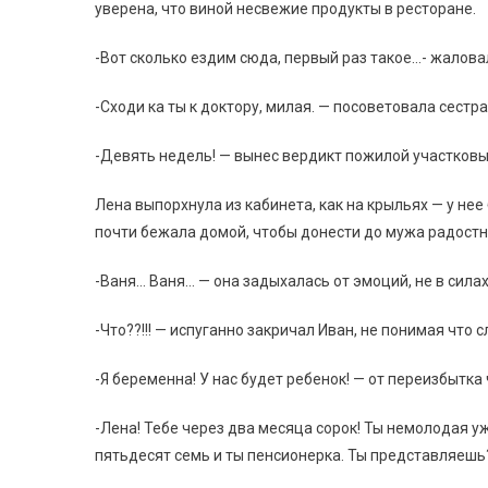
уверена, что виной несвежие продукты в ресторане.
-Вот сколько ездим сюда, первый раз такое…- жалова
-Сходи ка ты к доктору, милая. — посоветовала сестра.
-Девять недель! — вынес вердикт пожилой участковы
Лена выпорхнула из кабинета, как на крыльях — у нее 
почти бежала домой, чтобы донести до мужа радостн
-Ваня… Ваня… — она задыхалась от эмоций, не в сила
-Что??!!! — испуганно закричал Иван, не понимая что с
-Я беременна! У нас будет ребенок! — от переизбытка 
-Лена! Тебе через два месяца сорок! Ты немолодая уж
пятьдесят семь и ты пенсионерка. Ты представляешь?