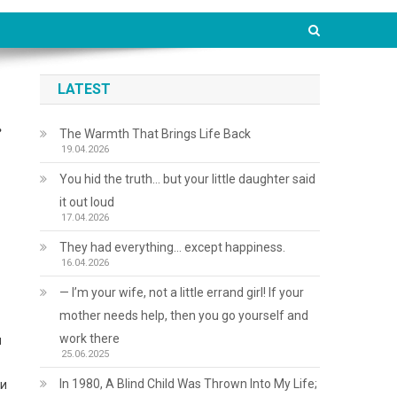
LATEST
…
The Warmth That Brings Life Back
19.04.2026
You hid the truth… but your little daughter said
it out loud
17.04.2026
They had everything… except happiness.
16.04.2026
— I’m your wife, not a little errand girl! If your
mother needs help, then you go yourself and
work there
и
25.06.2025
In 1980, A Blind Child Was Thrown Into My Life;
 и