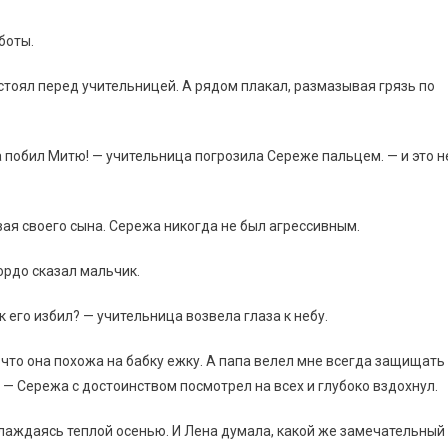
боты.
 стоял перед учительницей. А рядом плакал, размазывая грязь по
а побил Митю! — учительница погрозила Сереже пальцем. — и это н
вая своего сына. Сережа никогда не был агрессивным.
ордо сказал мальчик.
ак его избил? — учительница возвела глаза к небу.
л, что она похожа на бабку ежку. А папа велел мне всегда защищать
. — Сережа с достоинством посмотрел на всех и глубоко вздохнул.
слаждаясь теплой осенью. И Лена думала, какой же замечательный 