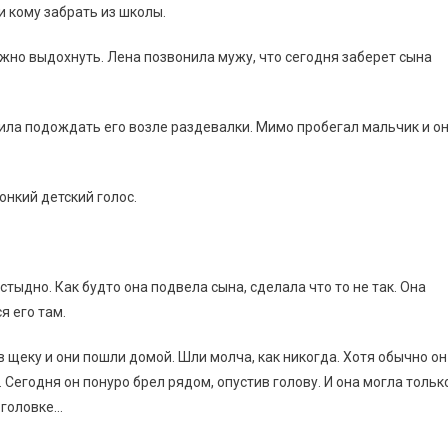
и кому забрать из школы.
ожно выдохнуть. Лена позвонила мужу, что сегодня заберет сына
ила подождать его возле раздевалки. Мимо пробегал мальчик и о
вонкий детский голос.
стыдно. Как будто она подвела сына, сделала что то не так. Она
я его там.
 щеку и они пошли домой. Шли молча, как никогда. Хотя обычно он
 Сегодня он понуро брел рядом, опустив голову. И она могла тольк
 головке…