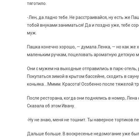
тяготило.
-Лен, да ладно тебе. Не расстраивайся, ну есть же Па
тобой внуками заниматься! Да и поздно уже, тебе сор
муж.
Пашка конечно хорошо, — думала Ленка, — но как же 
маленьким ручкам, поцеловать ароматную детскую 
Они с мужем на выходные отправились в парк-отель,
Покупаться зимой в крытом бассейне, сходить в сауну
коньяка….Мммм. Красота! Особенно после тяжелой тр
После ресторана, когда они поднялись в номер, Лена
Сказала об этом Ивану.
-Ну не знаю, меня не тошнит. Ты наверное тортиков п
Дальше больше. В воскресенье недомогание уже было