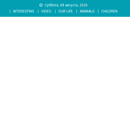
Skip
Суббота, 08 августа, 2026
to
INTERESTING
VIDEO
OUR LIFE
ANIMALS
CHILDREN
content