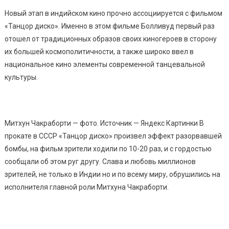
Новый этап в индийском кино прочно ассоциируется с фильмом
«Танцор диско». Именно в этом фильме Болливуд первый раз
отошел от традиционных образов своих киногероев в сторону
их большей космополитичности, а также широко ввел в
национальное кино элементы современной танцевальной
культуры.
Митхун Чакраборти — фото. Источник — Яндекс Картинки В
прокате в СССР «Танцор диско» произвел эффект разорвавшей
бомбы, на фильм зрители ходили по 10-20 раз, и с гордостью
сообщали об этом руг другу. Слава и любовь миллионов
зрителей, не только в Индии но и по всему миру, обрушились на
исполнителя главной роли Митхуна Чакраборти.