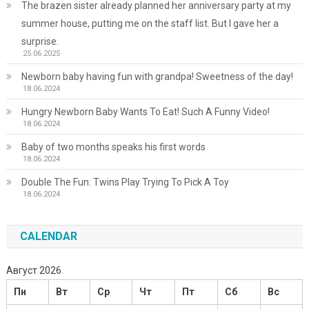
The brazen sister already planned her anniversary party at my
summer house, putting me on the staff list. But I gave her a
surprise.
25.06.2025
Newborn baby having fun with grandpa! Sweetness of the day!
18.06.2024
Hungry Newborn Baby Wants To Eat! Such A Funny Video!
18.06.2024
Baby of two months speaks his first words
18.06.2024
Double The Fun: Twins Play Trying To Pick A Toy
18.06.2024
CALENDAR
Август 2026
Пн
Вт
Ср
Чт
Пт
Сб
Вс