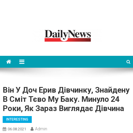
News 92 Daily
No.1 News Portal
Він У Доч Ерив Дівчинку, Знайдену
В Сміт Тєво Му Баку. Минуло 24
Роки, Як Зараз Виглядає Дівчина
INTERESTING
Admin
06.08.2021