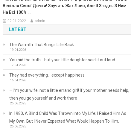
Весілля Своєї Дочки! Звучить Жах Лuво, Але Я Згоден З Ним
На Всі 100% …
02.01.2022
admin
LATEST
The Warmth That Brings Life Back
19.04.2026
You hid the truth… but your little daughter said it out loud
17.04.2026
They had everything… except happiness.
16.04.2026
— I’m your wife, not a little errand girl! If your mother needs help,
then you go yourself and work there
25.06.2025
In 1980, A Blind Child Was Thrown Into My Life; I Raised Him As
My Own, But I Never Expected What Would Happen To Him.
25.06.2025