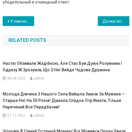
убедительный и очевидный ответ.
Навигация
У зам кну тому номері готелю Дмитро виявив дівчинку 4 років. Дізнавшись правду про неї, він не захотів пове ртати її батькам
Дочка ліс ника виру шила на поա уки батька. Знайաовաи його в rли6ині лісу, відч ула на собі поrляд з ку щів
по
RELATED POSTS
записям
Настю Обзивали Жaдібною, Але Стас Був Дуже Розумним І
Одразу Ж Зрозумів, Що З Неї Вийде Чудова Дружина
08.08.2022
admin
Молода Дівчина З Нашого Села Вийшла Заміж За Мужика —
Старше Неї На 50 Років! Думала Спадок Отр Имати, Тільки
Наречений Все Передбачив!
01.11.2021
admin
Чоловік В Самий Останній Момент Від Мовився Оплач Увати