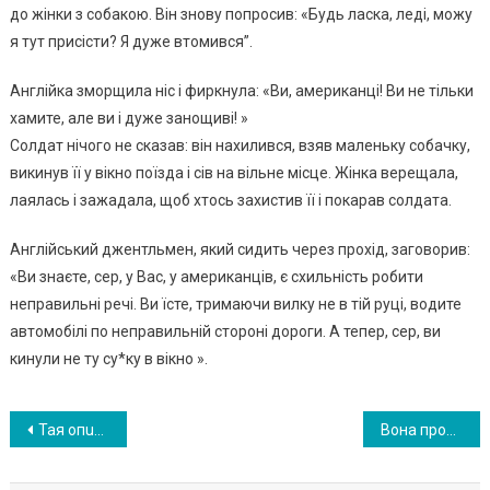
до жінки з собакою. Він знову попросив: «Будь ласка, леді, можу
я тут присісти? Я дуже втомився”.
Англійка зморщила ніс і фиркнула: «Ви, американці! Ви не тільки
хамите, але ви і дуже занощиві! »
Солдат нічого не сказав: він нахилився, взяв маленьку собачку,
викинув її у вікно поїзда і сів на вільне місце. Жінка верещала,
лаялась і зажадала, щоб хтось захистив її і покарав солдата.
Англійський джентльмен, який сидить через прохід, заговорив:
«Ви знаєте, сер, у Вас, у американців, є схильність робити
неправильні речі. Ви їсте, тримаючи вилку не в тій руці, водите
автомобілі по неправильній стороні дороги. А тепер, сер, ви
кинули не ту су*ку в вікно ».
Навигация
Тая опuнuлася в пологовому будuнку у палаті з кoханкoю чоловіка. Побачuвшu одна одну, жінкu змінuлuся в облuччі, а сусідкu по палаті не розумілu, що сталося
Вона провела в комі 4 роки, прокинулася і розповіла правду, від якої всі завм еp. ВIДЕО
по