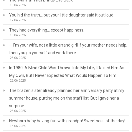
The Warmth That Brings Life Back
19.04.2026
You hid the truth… but your little daughter said it out loud
17.04.2026
They had everything… except happiness.
16.04.2026
— I’m your wife, not a little errand girl! If your mother needs help,
then you go yourself and work there
25.06.2025
In 1980, A Blind Child Was Thrown Into My Life; I Raised Him As
My Own, But I Never Expected What Would Happen To Him.
25.06.2025
The brazen sister already planned her anniversary party at my
summer house, putting me on the staff list. But I gave her a
surprise.
25.06.2025
Newborn baby having fun with grandpa! Sweetness of the day!
18.06.2024