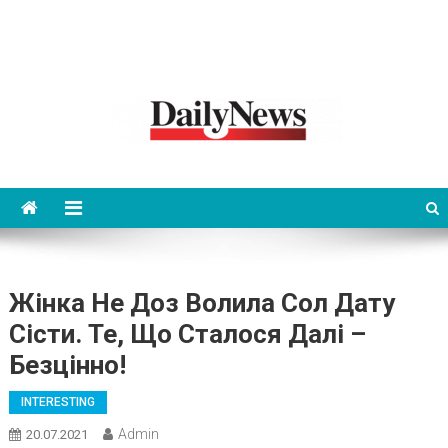
News 92 Daily
No.1 News Portal
Жінка Не Доз Волила Сол Дату
Сісти. Те, Що Сталося Далі –
Безцінно!
INTERESTING
Admin
20.07.2021