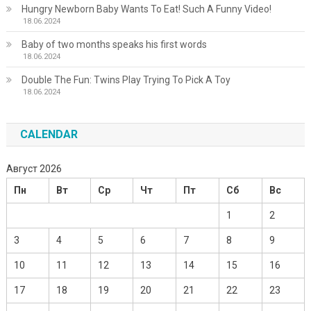
Hungry Newborn Baby Wants To Eat! Such A Funny Video!
18.06.2024
Baby of two months speaks his first words
18.06.2024
Double The Fun: Twins Play Trying To Pick A Toy
18.06.2024
CALENDAR
Август 2026
Пн
Вт
Ср
Чт
Пт
Сб
Вс
1
2
3
4
5
6
7
8
9
10
11
12
13
14
15
16
17
18
19
20
21
22
23