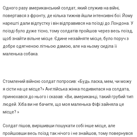
Одного разу американський солдат, який служив на війні,
повертався з фронту, де кілька тижнів йшли інтенсивні бої. Йому
нарешті дали відпустку і він відправився на поїзді до Лондона. У
поїзді було дуже тісно, ​​тому солдатів пройшов через весь поїзд,
щоб знайти вільне місце. Єдине незайняте місце, було поруч з
добре одягненою літньою дамою, але на ньому сиділа її
маленька собака.
Стомлений війною солдат попросив: «Будь ласка, мем, чи можу
я сісти на це місце?» Англійська жінка подивилася на солдата,
принюхався до нього і сказав: «Ви, американці, такий грубий тип
людей. Хіба ви не бачите, що моя маленька Фіфі зайняла це
місце? »
Солдат пішов, вирішивши пошукати собі інше місце, але
пройшовши весь поїзд так нічого і не знайшов, тому повернувся