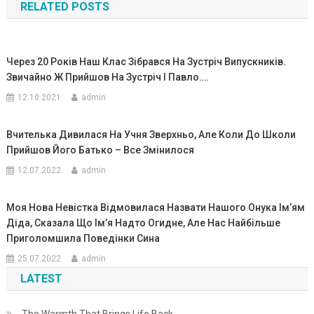
RELATED POSTS
записям
Через 20 Років Наш Клас Зібрався На Зустріч Випускників.
Звичайно Ж Прийшов На Зустріч I Павло….
12.10.2021
admin
Вчителька Дивилася На Учня Зверхньо, Але Коли До Школи
Прийшов Його Батько – Все Змінилося
12.07.2022
admin
Моя Нова Невістка Відмовилася Назвати Нашого Онука Ім’ям
Діда, Сказала Що Ім’я Надто Огидне, Але Нас Найбільше
Приголомшила Поведінки Сина
25.07.2022
admin
LATEST