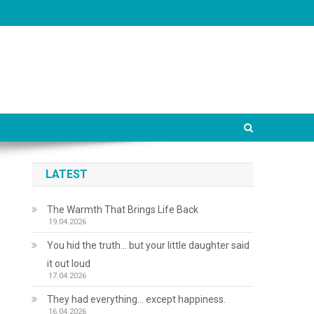
LATEST
The Warmth That Brings Life Back
19.04.2026
You hid the truth… but your little daughter said
it out loud
17.04.2026
They had everything… except happiness.
16.04.2026