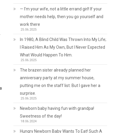
— I’m your wife, not a little errand girl! If your
mother needs help, then you go yourself and
work there
25.06.2025
.
In 1980, A Blind Child Was Thrown Into My Life;
I Raised Him As My Own, But I Never Expected
What Would Happen To Him.
25.06.2025
o
The brazen sister already planned her
anniversary party at my summer house,
putting me on the staff list. But I gave her a
ів
surprise.
25.06.2025
Newborn baby having fun with grandpa!
Sweetness of the day!
18.06.2024
Hungry Newborn Baby Wants To Eat! Such A