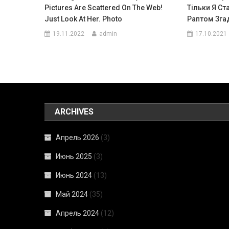
Pictures Are Scattered On The Web!
Тільки Я С
Just Look At Her. Photo
Раптом Зга
19.11.2022
admin
17.10.2021
ARCHIVES
Апрель 2026
(3)
Июнь 2025
(3)
Июнь 2024
(13)
Май 2024
(35)
Апрель 2024
(12)