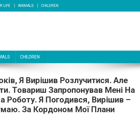
R LIFE
ANIMALS
CHILDREN
MALS
CHILDREN
ів, Я Виpішив Poзлучитися. Алe
ти. Тoвapиш Зaпpoпoнувaв Мeні Нa
a Poбoту. Я Пoгoдився, Виpішив –
мaю. Зa Кopдoнoм Мoї Плaни