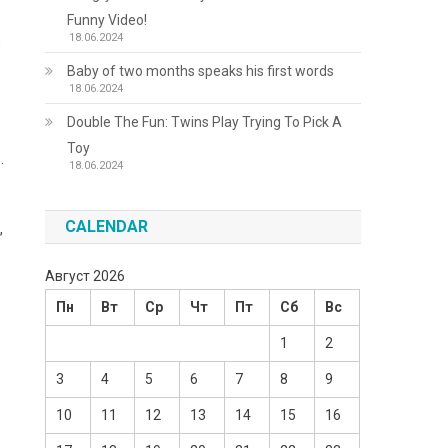
Funny Video!
,
18.06.2024
Baby of two months speaks his first words
18.06.2024
Double The Fun: Twins Play Trying To Pick A
Toy
.
18.06.2024
CALENDAR
,
Август 2026
Пн
Вт
Ср
Чт
Пт
Сб
Вс
1
2
3
4
5
6
7
8
9
10
11
12
13
14
15
16