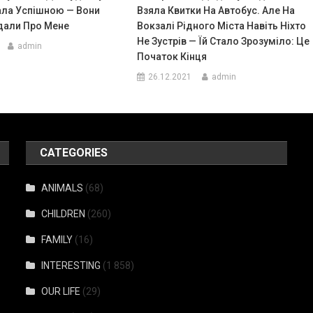
тала Успішною — Вони
Взяла Квитки На Автобус. Але На
дали Про Мене
Вокзалі Рідного Міста Навіть Ніхто
Не Зустрів — Їй Стало Зрозуміло: Це
admin
Початок Кінця
26.12.2021
admin
CATEGORIES
ANIMALS
(68)
CHILDREN
(260)
FAMILY
(16)
INTERESTING
(1 858)
OUR LIFE
(29)