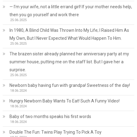
— I’m your wife, not a little errand girl! If your mother needs help,
then you go yourself and work there
25.06.2025
In 1980, A Blind Child Was Thrown Into My Life; I Raised Him As
My Own, But I Never Expected What Would Happen To Him.
25.06.2025
The brazen sister already planned her anniversary party at my
summer house, putting me on the staff list. But I gave her a
surprise.
25.06.2025
Newborn baby having fun with grandpa! Sweetness of the day!
18.06.2024
Hungry Newborn Baby Wants To Eat! Such A Funny Video!
18.06.2024
Baby of two months speaks his first words
18.06.2024
Double The Fun: Twins Play Trying To Pick A Toy