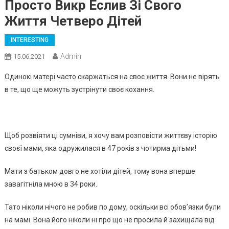
Просто Викр Еслив Зі Свого
Життя Четверо Дітей
INTERESTING
Admin
15.06.2021
Одинокі матері часто скаржаться на своє життя. Вони не вірять
в те, що ще можуть зустрінути своє кохання.
Щоб розвіяти ці сумніви, я хочу вам розповісти життєву історію
своєї мами, яка одружилася в 47 років з чотирма дітьми!
Мати з батьком довго не хотіли дітей, тому вона вперше
завагітніла мною в 34 роки.
Тато ніколи нічого не робив по дому, оскільки всі обов’язки були
на мамі. Вона його ніколи ні про що не просила й захищала від