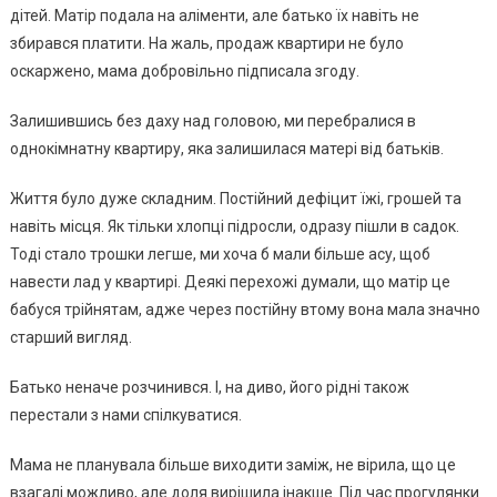
дітей. Матір подала на аліменти, але батько їх навіть не
збирався платити. На жаль, продаж квартири не було
оскаржено, мама добровільно підписала згоду.
Залишившись без даху над головою, ми перебралися в
однокімнатну квартиру, яка залишилася матері від батьків.
Життя було дуже складним. Постійний дефіцит їжі, грошей та
навіть місця. Як тільки хлопці підросли, одразу пішли в садок.
Тоді стало трошки легше, ми хоча б мали більше асу, щоб
навести лад у квартирі. Деякі перехожі думали, що матір це
бабуся трійнятам, адже через постійну втому вона мала значно
старший вигляд.
Батько неначе розчинився. І, на диво, його рідні також
перестали з нами спілкуватися.
Мама не планувала більше виходити заміж, не вірила, що це
взагалі можливо, але доля вирішила інакше. Під час прогулянки