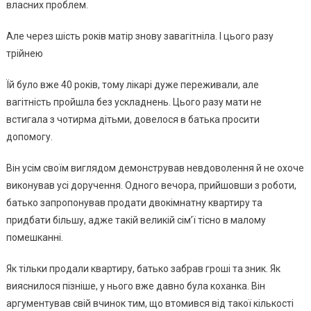
власних проблем.
Але через шість років матір знову завагітніла. І цього разу
трійнею
Їй було вже 40 років, тому лікарі дуже переживали, але
вагітність пройшла без ускладнень. Цього разу мати не
встигала з чотирма дітьми, довелося в батька просити
допомогу.
Він усім своїм виглядом демонстрував невдоволення й не охоче
виконував усі доручення. Одного вечора, прийшовши з роботи,
батько запропонував продати двокімнатну квартиру та
придбати більшу, адже такій великій сім’ї тісно в малому
помешканні.
Як тільки продали квартиру, батько забрав гроші та зник. Як
вияснилося пізніше, у нього вже давно була коханка. Він
аргументував свій вчинок тим, що втомився від такої кількості