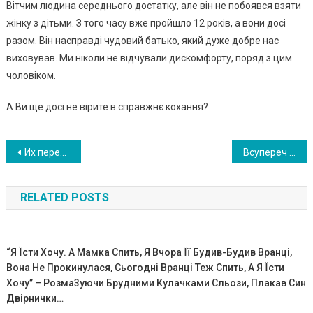
Вітчим людина середнього достатку, але він не побоявся взяти
жінку з дітьми. З того часу вже пройшло 12 років, а вони досі
разом. Він насправді чудовий батько, який дуже добре нас
виховував. Ми ніколи не відчували дискомфорту, поряд з цим
чоловіком.
А Ви ще досі не вірите в справжнє кохання?
Навигация
Их перепутали в роддоме. Как сложилась судьба Иры и Ани спустя 21 год. ФОТО
Всупереч всім прогнозам лікарів дівчина без м’язів вижила, вийшла заміж і народила здорову дитину. ФОТО
по
RELATED POSTS
записям
“Я Їсти Хочу. А Мамка Спить, Я Вчора Її Будив-Будив Вранці,
Вона Не Прокинулася, Сьогодні Вранці Теж Спить, А Я Їсти
Хочу” – Розма3уючи Брудними Кулачками Сльози, Плакав Син
Двірнички…