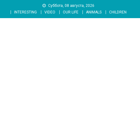
Skip
Суббота, 08 августа, 2026
to
INTERESTING
VIDEO
OUR LIFE
ANIMALS
CHILDREN
content