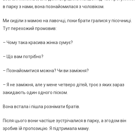
в парку з нами, вона познайомилася з чоловіком.
Ми сиділи з мамою на лавочці, поки брати гралися у пісочниці.
Тут перехожий промовив:
– Чому така красива жінка сумує?
– Що вам потрібно?
– Познайомитися можна? Чи ви заміжня?
– Я не заміжня, але у мене четверо дітей, троє з яких зараз
закидають один одного піском.
Вона встала і пішла рознімати братів.
Після цього вони частіше зустрічалися в парку, а згодом він
зробив їй пропозицію. Я підтримала маму.