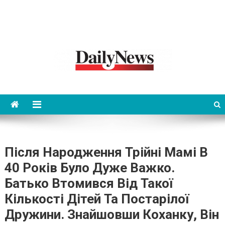
News 92 Daily
No.1 News Portal
Після Народження Трійні Мамі В
40 Років Було Дуже Важко.
Батько Втомився Від Такої
Кількості Дітей Та Постарілої
Дружини. Знайшовши Коханку, Він