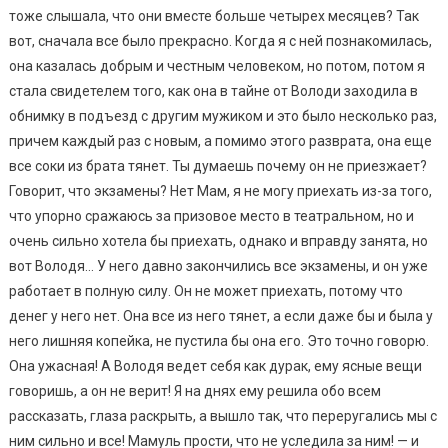
тоже слышала, что они вместе больше четырех месяцев? Так
вот, сначала все было прекрасно. Когда я с ней познакомилась,
она казалась добрым и честным человеком, но потом, потом я
стала свидетелем того, как она в тайне от Володи заходила в
обнимку в подъезд с другим мужиком и это было несколько раз,
причем каждый раз с новым, а помимо этого разврата, она еще
все соки из брата тянет. Ты думаешь почему он не приезжает?
Говорит, что экзамены? Нет Мам, я не могу приехать из-за того,
что упорно сражаюсь за призовое место в театральном, но и
очень сильно хотела бы приехать, однако и вправду занята, но
вот Володя… У него давно закончились все экзамены, и он уже
работает в полную силу. Он не может приехать, потому что
денег у него нет. Она все из него тянет, а если даже бы и была у
него лишняя копейка, не пустила бы она его. Это точно говорю.
Она ужасная! А Володя ведет себя как дурак, ему ясные вещи
говоришь, а он не верит! Я на днях ему решила обо всем
рассказать, глаза раскрыть, а вышло так, что переругались мы с
ним сильно и все! Мамуль прости, что не уследила за ним! — и