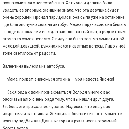
познакомиться с невестой сына. Хоть она и должна была
увидеть ее впервые, женщина знала, что эта девушка будет
очень хорошей. Пройдя пару домов, она была уже на остановке,
где благополучно села на автобус. Через пару часов, она была в
городе на вокзале и ее ждал взволнованный сын, а рядом с ним
стояла та самая невеста. С виду она была весьма симпатичной
молодой девушкой, румяная кожа и светлые волосы. Лицо у неё
тоже светилось от радости.
Валентина вылезла из автобуса.
— Мама, привет, знакомься это она — моя невеста Яночка!
— Как я рада с вами познакомиться! Володя много о вас
рассказывал! Я очень рада тому, что вы нашли друг друга.
Любовь это прекрасное чувство. Надеюсь, что она у вас
искренняя и настоящая. Женщина обняла их и в этот момент к
вокзалу подбежала Даша, которая в руках несла огромный
букет цветов.