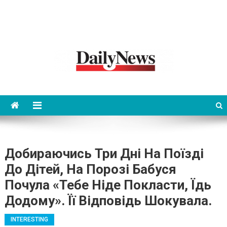
News 92 Daily
No.1 News Portal
Добираючись Три Дні На Поїзді
До Дітей, На Порозі Бабуся
Почула «тебе Ніде Покласти, Їдь
Додому». Її Відповідь Шокувала.
INTERESTING