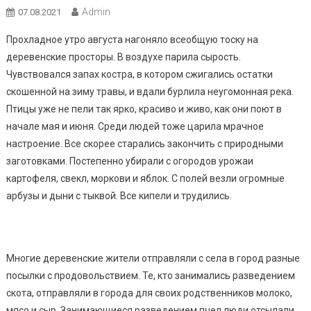
Admin
07.08.2021
Прохладное утро августа нагоняло всеобщую тоску на
деревенские просторы. В воздухе парила сырость.
Чувствовался запах костра, в котором сжигались остатки
скошенной на зиму травы, и вдали бурлила неугомонная река.
Птицы уже не пели так ярко, красиво и живо, как они поют в
начале мая и июня. Среди людей тоже царила мрачное
настроение. Все скорее старались закончить с природными
заготовками. Постепенно убирали с огородов урожаи
картофеля, свекл, моркови и яблок. С полей везли огромные
арбузы и дыни с тыквой. Все кипели и трудились.
Многие деревенские жители отправляли с села в город разные
посылки с продовольствием. Те, кто занимались разведением
скота, отправляли в города для своих родственников молоко,
мясо и сыр. Занимающиеся разведением пчел люди отсылали