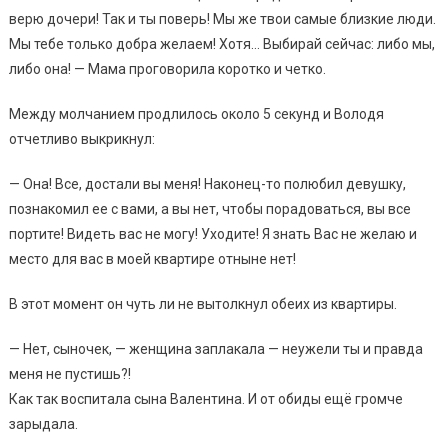
верю дочери! Так и ты поверь! Мы же твои самые близкие люди.
Мы тебе только добра желаем! Хотя… Выбирай сейчас: либо мы,
либо она! — Мама проговорила коротко и четко.
Между молчанием продлилось около 5 секунд и Володя
отчетливо выкрикнул:
— Она! Все, достали вы меня! Наконец-то полюбил девушку,
познакомил ее с вами, а вы нет, чтобы порадоваться, вы все
портите! Видеть вас не могу! Уходите! Я знать Вас не желаю и
место для вас в моей квартире отныне нет!
В этот момент он чуть ли не вытолкнул обеих из квартиры.
— Нет, сыночек, — женщина заплакала — неужели ты и правда
меня не пустишь?!
Как так воспитала сына Валентина. И от обиды ещё громче
зарыдала.