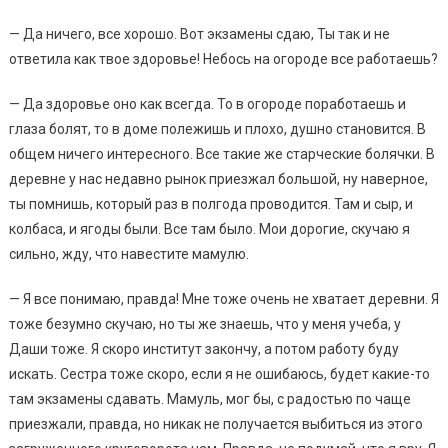
— Да ничего, все хорошо. Вот экзамены сдаю, Ты так и не
ответила как твое здоровье! Небось на огороде все работаешь?
— Да здоровье оно как всегда. То в огороде поработаешь и
глаза болят, то в доме полежишь и плохо, душно становится. В
общем ничего интересного. Все такие же старческие болячки. В
деревне у нас недавно рынок приезжал большой, ну наверное,
ты помнишь, который раз в полгода проводится. Там и сыр, и
колбаса, и ягоды были. Все там было. Мои дорогие, скучаю я
сильно, жду, что навестите мамулю.
— Я все понимаю, правда! Мне тоже очень не хватает деревни. Я
тоже безумно скучаю, но ты же знаешь, что у меня учеба, у
Даши тоже. Я скоро институт закончу, а потом работу буду
искать. Сестра тоже скоро, если я не ошибаюсь, будет какие-то
там экзамены сдавать. Мамуль, мог бы, с радостью по чаще
приезжали, правда, но никак не получается выбиться из этого