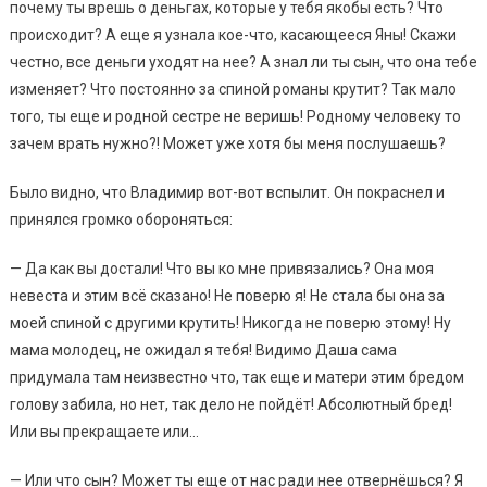
почему ты врешь о деньгах, которые у тебя якобы есть? Что
происходит? А еще я узнала кое-что, касающееся Яны! Скажи
честно, все деньги уходят на нее? А знал ли ты сын, что она тебе
изменяет? Что постоянно за спиной романы крутит? Так мало
того, ты еще и родной сестре не веришь! Родному человеку то
зачем врать нужно?! Может уже хотя бы меня послушаешь?
Было видно, что Владимир вот-вот вспылит. Он покраснел и
принялся громко обороняться:
— Да как вы достали! Что вы ко мне привязались? Она моя
невеста и этим всё сказано! Не поверю я! Не стала бы она за
моей спиной с другими крутить! Никогда не поверю этому! Ну
мама молодец, не ожидал я тебя! Видимо Даша сама
придумала там неизвестно что, так еще и матери этим бредом
голову забила, но нет, так дело не пойдёт! Абсолютный бред!
Или вы прекращаете или…
— Или что сын? Может ты еще от нас ради нее отвернёшься? Я