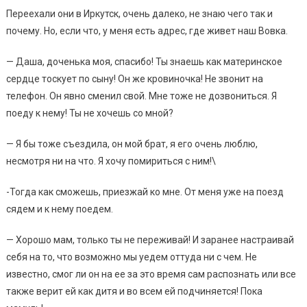
Переехали они в Иркутск, очень далеко, не знаю чего так и
почему. Но, если что, у меня есть адрес, где живет наш Вовка.
— Даша, доченька моя, спасибо! Ты знаешь как материнское
сердце тоскует по сыну! Он же кровиночка! Не звонит на
телефон. Он явно сменил свой. Мне тоже не дозвониться. Я
поеду к нему! Ты не хочешь со мной?
— Я бы тоже съездила, он мой брат, я его очень люблю,
несмотря ни на что. Я хочу помириться с ним!\
-Тогда как сможешь, приезжай ко мне. От меня уже на поезд
сядем и к нему поедем.
— Хорошо мам, только ты не переживай! И заранее настраивай
себя на то, что возможно мы уедем оттуда ни с чем. Не
известно, смог ли он на ее за это время сам распознать или все
также верит ей как дитя и во всем ей подчиняется! Пока