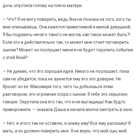
дочь опустила голову на плечо матери.
— Что? Я не могу поверить, ведь Яна не похожа на того, кого ты
мне описываешь. Она кажется приветливой и милой девушкой.
Я бы подумать ничего такого не могла, как такое может быть?!
Если это и действительно так, то может мне стоит поговорить
сыном? Может он послушает меня и не будет торопить события
с этой Яной?
— Не думаю, что это хорошая идея. Никого не послушает, пока
сам не убедится, пока не аукнется ему его это доверие. Не
бросит он ее. Максимум того, чего ты добьешься этим
разговором, это огромная ссора с сыном. Я тебе это серьезно
говорю. Окрутила она его так, что и не вытащишь! Как будто
приворожила. — сказала Даша и начала молча смотреть в окно.
— Нет, я этого так не оставлю, я скажу ему! Всё ему расскажу! Я
мать, а он должен поверить мне. Я не верю, что мой сын, мой