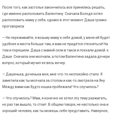
После того, как застолье закончилось все принялись решать,
где именно расположить Валентину. Сначала Володя хотел
расположить маму у себя, однако в этот момент Даша громко
проговорила:
— Не переживайте, я возьму маму к себе домой, у меня ей будет
удобнее и места больше там, и вам не придётся стесняться! На
том и порешили. Даша с мамой сели в такси и поехали домой. к
Даше. Сначала они молчали, а потом Валентина задала дочери
вопрос, который мучил ее весь вечер:
— Дашенька, доченька моя, мне что-то неспокойно стало. Я
заметила как ты молчала за столом и как-то смотрела на Яну.
Между вами как будто кошка пробежала! Что случилось?
— Что случилось? Мам, я конечно не хотел эту тему разжигать,
но раз так вышло, то стоит. В общем говоря, не настолько она и
хороший человек, как ты можешь себе представить. Наверное,