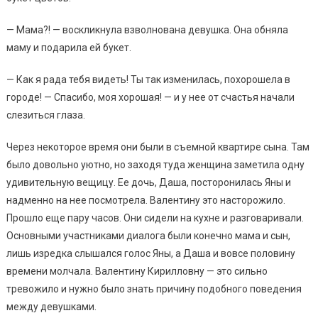
— Мама?! — воскликнула взволнована девушка. Она обняла
маму и подарила ей букет.
— Как я рада тебя видеть! Ты так изменилась, похорошела в
городе! — Спасибо, моя хорошая! — и у нее от счастья начали
слезиться глаза.
Через некоторое время они были в съемной квартире сына. Там
было довольно уютно, но заходя туда женщина заметила одну
удивительную вещицу. Ее дочь, Даша, посторонилась Яны и
надменно на нее посмотрела. Валентину это насторожило.
Прошло еще пару часов. Они сидели на кухне и разговаривали.
Основными участниками диалога были конечно мама и сын,
лишь изредка слышался голос Яны, а Даша и вовсе половину
времени молчала. Валентину Кирилловну — это сильно
тревожило и нужно было знать причину подобного поведения
между девушками.