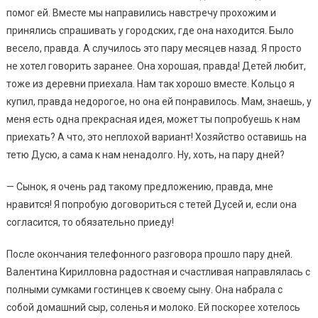
помог ей. Вместе мы направились навстречу прохожим и
принялись спрашивать у городских, где она находится. Было
весело, правда. А случилось это пару месяцев назад. Я просто
не хотел говорить заранее. Она хорошая, правда! Детей любит,
тоже из деревни приехала. Нам так хорошо вместе. Кольцо я
купил, правда недорогое, но она ей понравилось. Мам, знаешь, у
меня есть одна прекрасная идея, может ты попробуешь к нам
приехать? А что, это неплохой вариант! Хозяйство оставишь на
тетю Дусю, а сама к нам ненадолго. Ну, хоть, на пару дней?
— Сынок, я очень рад такому предложению, правда, мне
нравится! Я попробую договориться с тетей Дусей и, если она
согласится, то обязательно приеду!
После окончания телефонного разговора прошло пару дней.
Валентина Кирилловна радостная и счастливая направлялась с
полными сумками гостинцев к своему сыну. Она набрала с
собой домашний сыр, соленья и молоко. Ей поскорее хотелось