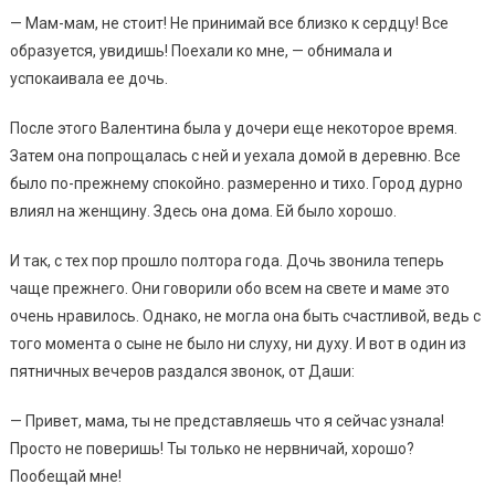
— Мам-мам, не стоит! Не принимай все близко к сердцу! Все
образуется, увидишь! Поехали ко мне, — обнимала и
успокаивала ее дочь.
После этого Валентина была у дочери еще некоторое время.
Затем она попрощалась с ней и уехала домой в деревню. Все
было по-прежнему спокойно. размеренно и тихо. Город дурно
влиял на женщину. Здесь она дома. Ей было хорошо.
И так, с тех пор прошло полтора года. Дочь звонила теперь
чаще прежнего. Они говорили обо всем на свете и маме это
очень нравилось. Однако, не могла она быть счастливой, ведь с
того момента о сыне не было ни слуху, ни духу. И вот в один из
пятничных вечеров раздался звонок, от Даши:
— Привет, мама, ты не представляешь что я сейчас узнала!
Просто не поверишь! Ты только не нервничай, хорошо?
Пообещай мне!