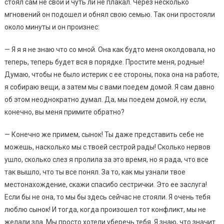
стоял сам не свой и чуть ли не плакал. Через несколько
мгновений он подошел и обнял свою семью. Так они простояли
около минуты и он произнес:
— Я я я не знаю что со мной. Она как будто меня околдовала, но
теперь, теперь будет вся в порядке. Простите меня, родные!
Думаю, чтобы не было истерик с ее стороны, пока она на работе,
я собираю вещи, а затем мы с вами поедем домой. Я сам давно
об этом неоднократно думал. Да, мы поедем домой, ну если,
конечно, вы меня примите обратно?
— Конечно же примем, сынок! Ты даже представить себе не
можешь, насколько мы с твоей сестрой рады! Сколько нервов
ушло, сколько слез я пролила за это время, но я рада, что все
так вышло, что ты все понял. За то, как мы узнали твое
местонахождение, скажи спасибо сестрички. Это ее заслуга!
Если бы не она, то мы бы здесь сейчас не стояли. Я очень тебя
люблю сынок! И тогда, когда произошел тот конфликт, мы не
желали зла. Мы просто хотели уберечь тебя. Я знаю, что значит