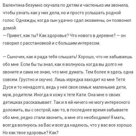
Валентина безумно скучала по детям и частенько им звонила,
чтобы узнать как у них дела, но и просто услышать родной
голос. Однажды, когда сын удачно сдал экзамены, он позвонил
домой:
— Привет, как ты? Как здоровье? Что нового в деревне? — он
говорил с расстановкой и с большим интересом.
— Сыночек, как я рада тебя слышать! Хорошо, что не забываешь
обо мне. Если бы ты знал, как я волнуюсь когда вы долго не
звоните и сама не знаю, что мне думать. Тем более я здесь одна
совсем. Грустно и скучно. Лишь изредка заходит ко мне Тетя
Дуся и то ненадолго, ведь у неё своя семья: маленькие дети,
муж, родители. Иногда я хожу к тете Кати. Она мне о своих
детишках рассказывает. Так и я ей ничего не могу интересного
доложить, вы с сестрой, как-то, в последнее время забываете
обо мне, редко стали звонить, а мне это необходимо! Я мать,
всегда волнуюсь за Вас и всегда надеюсь, что у вас все хорошо.
Но как твое здоровье? Как?