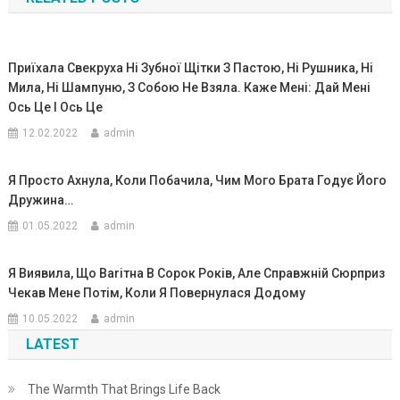
записям
Приїхала Свекруха Ні Зубної Щітки З Пастою, Ні Рушника, Ні
Мила, Ні Шампуню, З Собою Не Взяла. Каже Мені: Дай Мені
Ось Це І Ось Це
12.02.2022
admin
Я Просто Ахнула, Коли Побачила, Чим Мого Брата Годує Його
Дружина…
01.05.2022
admin
Я Виявила, Що Ваrітна В Сорок Років, Але Справжній Сюрприз
Чекав Мене Потім, Коли Я Повернулася Додому
10.05.2022
admin
LATEST
The Warmth That Brings Life Back