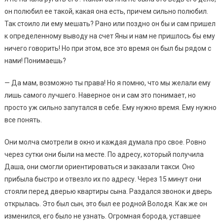
он полюбил ее такой, какая она есть, причем сильно полюбил.
Так стоило ли ему мешать? Рано или поздно он бы и сам пришел
к определенному выводу на счет Яны и нам не пришлось бы ему
ничего говорить! Но при этом, все это время он был бы рядом с
нами! Понимаешь?
— Да мам, возможно ты права! Но я помню, что мы желали ему
лишь самого лучшего. Наверное он и сам это понимает, но
просто уж сильно запутался в себе. Ему нужно время. Ему нужно
все понять.
Они молча смотрели в окно и каждая думала про свое. Ровно
через сутки они были на месте. По адресу, который получила
Даша, они смогли ориентироваться и заказали такси. Оно
прибыла быстро и отвезло их по адресу. Через 15 минут они
стояли перед дверью квартиры сына. Раздался звонок и дверь
открылась. Это был сын, это был ее родной Володя. Как же он
изменился, его было не узнать. Огромная борода, уставшее