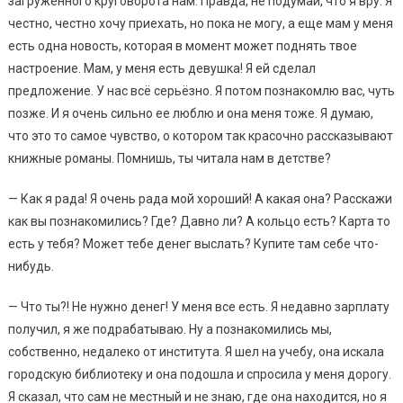
загруженного круговорота нам. Правда, не подумай, что я вру. Я
честно, честно хочу приехать, но пока не могу, а еще мам у меня
есть одна новость, которая в момент может поднять твое
настроение. Мам, у меня есть девушка! Я ей сделал
предложение. У нас всё серьёзно. Я потом познакомлю вас, чуть
позже. И я очень сильно ее люблю и она меня тоже. Я думаю,
что это то самое чувство, о котором так красочно рассказывают
книжные романы. Помнишь, ты читала нам в детстве?
— Как я рада! Я очень рада мой хороший! А какая она? Расскажи
как вы познакомились? Где? Давно ли? А кольцо есть? Карта то
есть у тебя? Может тебе денег выслать? Купите там себе что-
нибудь.
— Что ты?! Не нужно денег! У меня все есть. Я недавно зарплату
получил, я же подрабатываю. Ну а познакомились мы,
собственно, недалеко от института. Я шел на учебу, она искала
городскую библиотеку и она подошла и спросила у меня дорогу.
Я сказал, что сам не местный и не знаю, где она находится, но я