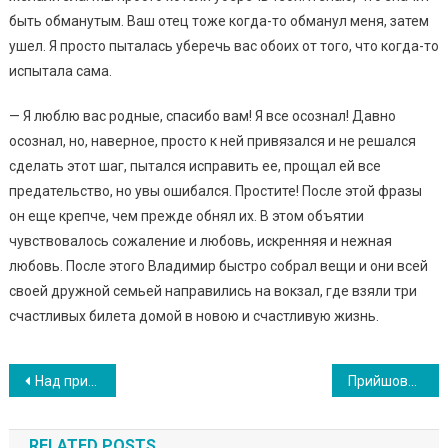
быть обманутым. Ваш отец тоже когда-то обманул меня, затем
ушел. Я просто пыталась уберечь вас обоих от того, что когда-то
испытала сама.
— Я люблю вас родные, спасибо вам! Я все осознал! Давно
осознал, но, наверное, просто к ней привязался и не решался
сделать этот шаг, пытался исправить ее, прощал ей все
предательство, но увы ошибался. Простите! После этой фразы
он еще крепче, чем прежде обнял их. В этом объятии
чувствовалось сожаление и любовь, искренняя и нежная
любовь. После этого Владимир быстро собрал вещи и они всей
своей дружной семьей направились на вокзал, где взяли три
счастливых билета домой в новою и счастливую жизнь.
Навигация
Над при6ираль ницею сміялися і драж нили , поки одного разу не сталося те, чого ніхто не очікував.
Прийшовши в дuт садок за сином, жінка дізналася, що його забрала невідома няня. Повернувшись додому, чоловік відкрив їй плачевну тайну.
по
RELATED POSTS