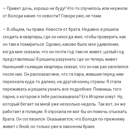
— Привет дочь, хорошо не буду! Что-то случилось или неужели
от Володи какие-то новости? Говори уже, не томи.
— В общем, ты права. Новости от брата. Недавно я решила
сходить в квартиры, где он некогда жил, чтобы проверить как
он там и помириться. Однако, каково было мое удивление,
когда мне сказали, что он почти год там не живет, целый год
представляешь! Я решила разузнать где он теперь живет.
Нынешний съемщик квартиры сказал, что он как раз заселился
после них. Он рассказал мне, что та пара, жившая перед ним
переехала куда-то далеко, на другой конец страны. Я стала
переживать и решила узнать все подробнее. Помнишь того
парня, о котором я тебе рассказывала? Его Игорем зовут. Ну,
который бегает за мной уже несколько недель. Так вот, он же
работает в полиции. Я спросила не мог бы он помочь отыскать
брата. Он согласился. Оказывается, что Володя по-прежнему
живет с Яной, но только уже в законном браке.