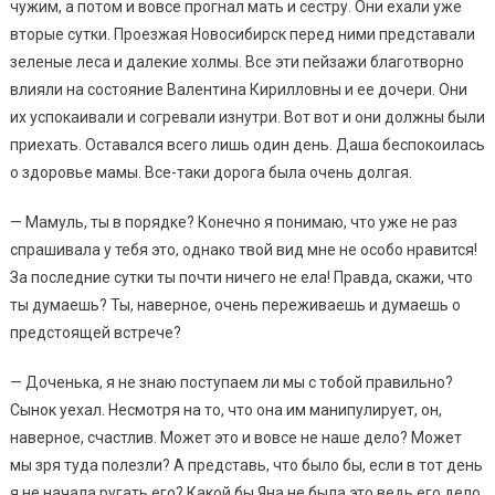
чужим, а потом и вовсе прогнал мать и сестру. Они ехали уже
вторые сутки. Проезжая Новосибирск перед ними представали
зеленые леса и далекие холмы. Все эти пейзажи благотворно
влияли на состояние Валентина Кирилловны и ее дочери. Они
их успокаивали и согревали изнутри. Вот вот и они должны были
приехать. Оставался всего лишь один день. Даша беспокоилась
о здоровье мамы. Все-таки дорога была очень долгая.
— Мамуль, ты в порядке? Конечно я понимаю, что уже не раз
спрашивала у тебя это, однако твой вид мне не особо нравится!
За последние сутки ты почти ничего не ела! Правда, скажи, что
ты думаешь? Ты, наверное, очень переживаешь и думаешь о
предстоящей встрече?
— Доченька, я не знаю поступаем ли мы с тобой правильно?
Сынок уехал. Несмотря на то, что она им манипулирует, он,
наверное, счастлив. Может это и вовсе не наше дело? Может
мы зря туда полезли? А представь, что было бы, если в тот день
я не начала ругать его? Какой бы Яна не была это ведь его дело,