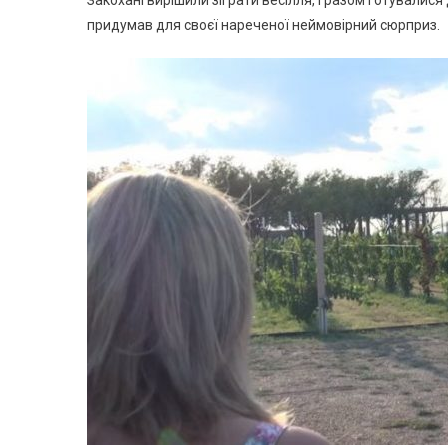
Закохані вирішили зіграти весілля, і разом готувалися 
придумав для своєї нареченої неймовірний сюрприз.