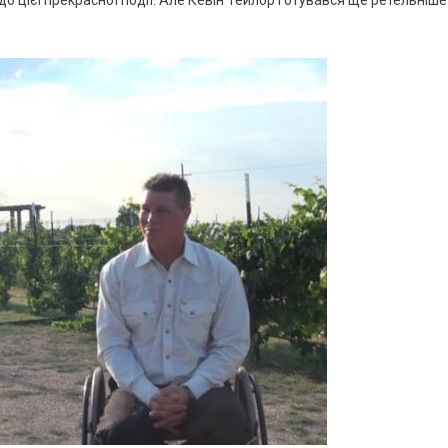
до цієї прекрасної події. Але Кевін Тейлор готувався ще ретельніше 