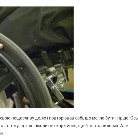
свою нещасливу долю і повторював собі, що могло бути і гірше. Ось
на в тому, що він ніколи не скаржився, що б не трапилося». Але
и.