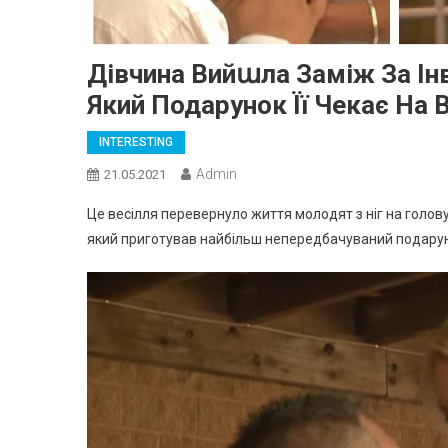
Дівчина Вийաла Заміж За Ін
Який Подарунок Її Чекає На 
INTERESTING
Admin
21.05.2021
Це весілля перевернуло життя молодят з ніг на голову
який приготував найбільш непередбачуваний подаруно