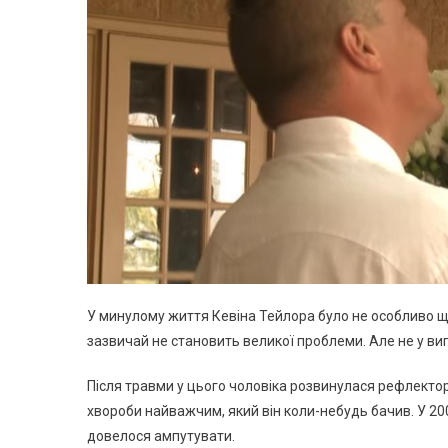
У минулому життя Кевіна Тейлора було не особливо ща
зазвичай не становить великої проблеми. Але не у ви
Після травми у цього чоловіка розвинулася рефлекто
хвороби найважчим, який він коли-небудь бачив. У 20
довелося ампутувати.