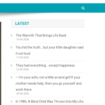
LATEST
The Warmth That Brings Life Back
19.04.2026
You hid the truth… but your little daughter said
it out loud
17.04.2026
They had everything… except happiness.
16.04.2026
— I’m your wife, not a little errand girl! If your
mother needs help, then you go yourself and
work there
25.06.2025
In 1980, A Blind Child Was Thrown Into My Life;