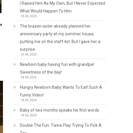
I Raised Him As My Own, But I Never Expected
What Would Happen To Him.
25.06.2025
,
The brazen sister already planned her
anniversary party at my summer house,
putting me on the staff list. But I gave her a
surprise.
25.06.2025
Newborn baby having fun with grandpa!
Sweetness of the day!
18.06.2024
Hungry Newborn Baby Wants To Eat! Such A
Funny Video!
18.06.2024
Baby of two months speaks his first words
18.06.2024
Double The Fun: Twins Play Trying To Pick A