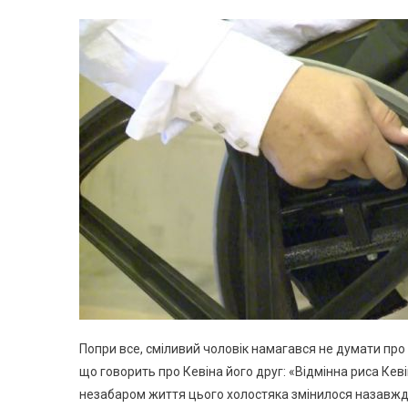
Попри все, сміливий чоловік намагався не думати про 
що говорить про Кевіна його друг: «Відмінна риса Кеві
незабаром життя цього холостяка змінилося назавжд