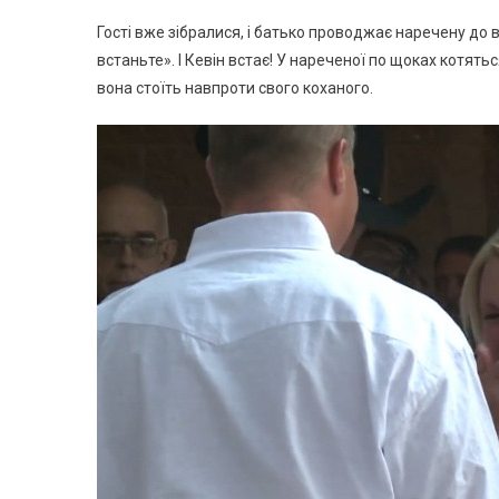
Гості вже зібралися, і батько проводжає наречену до 
встаньте». І Кевін встає! У нареченої по щоках котять
вона стоїть навпроти свого коханого.