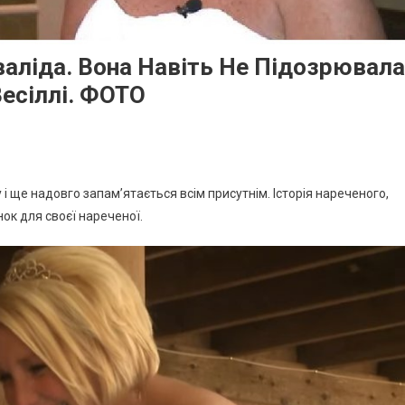
валіда. Вона Навіть Не Підозрювала
Весіллі. ФОТО
 і ще надовго запам’ятається всім присутнім. Історія нареченого,
к для своєї нареченої.