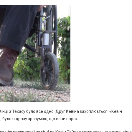
інці з Техасу було все одно! Друг Кевіна захоплюється: «Кевін
, було відразу зрозуміло, що вони пара».