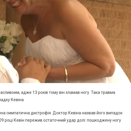
сливоим, адже 13 років тому він зламав ногу. Така травма
падку Кевіна.
рна симпатична дистрофія. Доктор Кевіна назвав його випадок
09 році Кевін пережив остаточний удар долі: пошкоджену ногу