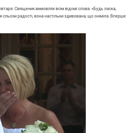
вівтаря. Священик вимовляє всім відомі слова: «Будь ласка,
ся сльози радості, вона настільки здивована, що оніміла. Вперше