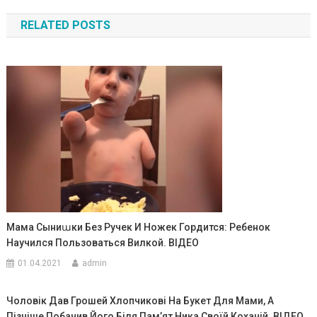
по
RELATED POSTS
записям
Мама Сыниաки Без Ручек И Ножек Гордится: Ребенок
Научился Пользоваться Вилкой. ВIДЕО
01.04.2021
admin
Чоловік Дав Грошей Хлопчикові На Букет Для Мами, А
Пізніше Побачив Його Біля Пам’ят Ника Своїй Коханій. ВIДЕО