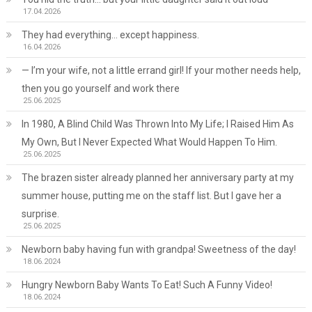
17.04.2026
They had everything… except happiness.
16.04.2026
— I’m your wife, not a little errand girl! If your mother needs help,
then you go yourself and work there
25.06.2025
In 1980, A Blind Child Was Thrown Into My Life; I Raised Him As
My Own, But I Never Expected What Would Happen To Him.
25.06.2025
The brazen sister already planned her anniversary party at my
summer house, putting me on the staff list. But I gave her a
surprise.
25.06.2025
Newborn baby having fun with grandpa! Sweetness of the day!
18.06.2024
Hungry Newborn Baby Wants To Eat! Such A Funny Video!
18.06.2024