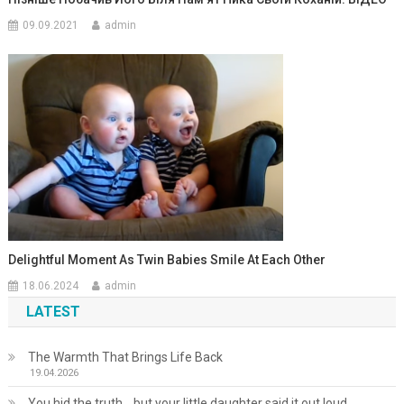
09.09.2021
admin
Delightful Moment As Twin Babies Smile At Each Other
18.06.2024
admin
LATEST
The Warmth That Brings Life Back
19.04.2026
You hid the truth… but your little daughter said it out loud