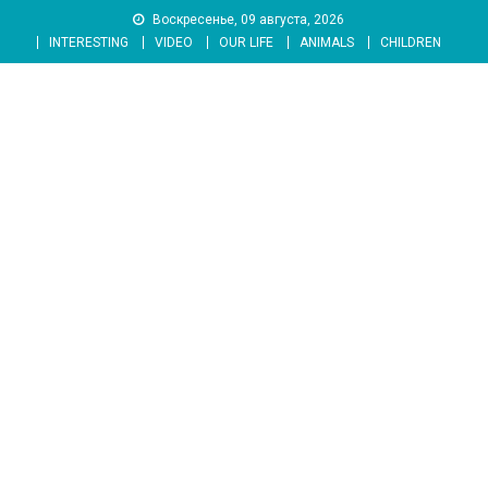
Skip
Воскресенье, 09 августа, 2026
to
INTERESTING
VIDEO
OUR LIFE
ANIMALS
CHILDREN
content