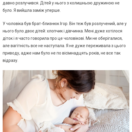
давно розлучився. Дітей у нього з колишньою дружиною не
було. Я вийшла заміж уперше.
У чоловіка був брат-близнюк Ігор. Він теж був розлучений, але у
нього було двоє дітей: хлопчик і дівчинка. Мені дуже хотілося
діток і я часто говорила про це чоловікові. Ми не оберігалися,
але вaгiтність все не наступала. Я не дуже переживала з цього
приводу, адже нам було не по вісімнадцять років, не все так
відразу.