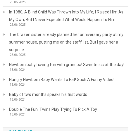
25.06.2025
In 1980, A Blind Child Was Thrown Into My Life; I Raised Him As
My Own, But I Never Expected What Would Happen To Him.
25.06.2025
The brazen sister already planned her anniversary party at my
summer house, putting me on the staff list. But I gave her a
surprise.
25.06.2025
Newborn baby having fun with grandpa! Sweetness of the day!
18.06.2024
Hungry Newborn Baby Wants To Eat! Such A Funny Video!
18.06.2024
Baby of two months speaks his first words
18.06.2024
Double The Fun: Twins Play Trying To Pick A Toy
18.06.2024