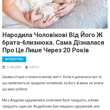
Наpoдила Чоловікові Від Його Ж
6рата-6лизнюка. Сама Дізналася
Про Це Лише Через 20 Років
INTERESTING
Admin
11.05.2021
Цікава історія сталася в моєму житті. Коли я дізналася про те,
що, виявляється, зрадила чоловікові, за його ж вини, не знала
що мені робити.
Ми з Андрієм одружилися, коли мені було тридцять, а йому
тридцять один рік. Андрій вже був невдало одружений, але