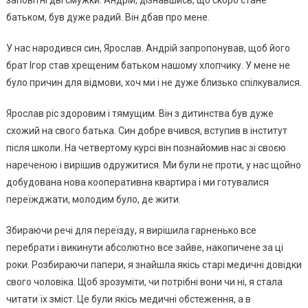
заповітні дві смужки. Андрій, дізнавшись, що скоро стане
батьком, був дуже радий. Він дбав про мене.
У нас наpoдився син, Ярослав. Андрій запропонував, щоб його
брат Ігор став хрещеним батьком нашому хлопчику. У мене не
було причин для відмови, хоч ми і не дуже близько спілкувалися.
Ярослав ріс здоровим і тямущим. Він з дитинства був дуже
схожий на свого батька. Син добре вчився, вступив в інститут
після школи. На четвертому курсі він познайомив нас зі своєю
нареченою і вирішив одружитися. Ми були не проти, у нас щойно
добудована нова кооперативна квартира і ми готувалися
переїжджати, молодим було, де жити.
Збираючи речі для переїзду, я вирішила гарненько все
перебрати і викинути абсолютно все зайве, накопичене за ці
роки. Розбираючи папери, я знайшла якісь старі медичні довідки
свого чоловіка. Щоб зрозуміти, чи потрібні вони чи ні, я стала
читати їх зміст. Це були якісь медичні обстеження, а в