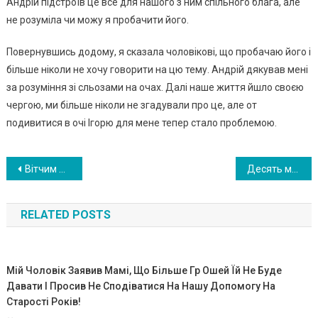
Андрій підстроїв це все для нашого з ним спільного блага, але
не розуміла чи можу я пробачити його.
Повернувшись додому, я сказала чоловікові, що пробачаю його і
більше ніколи не хочу говорити на цю тему. Андрій дякував мені
за розуміння зі сльозами на очах. Далі наше життя йшло своєю
чергою, ми більше ніколи не згадували про це, але от
подивитися в очі Ігорю для мене тепер стало проблемою.
Навигация
Вітчим маму на руках носить, хоча взяв її в 47 років з 4-ма дітьми!
Десять мальчиков и восемь девочек. Украинка родила 18-го ребенка. ВIДЕО
по
RELATED POSTS
записям
Мій Чоловік Заявив Мамі, Що Більше Гр Ошей Їй Не Буде
Давати І Просив Не Сподіватися На Нашу Допомогу На
Старості Років!