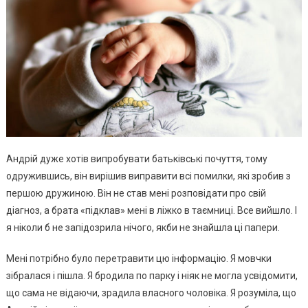
Андрій дуже хотів випробувати батьківські почуття, тому
одружившись, він вирішив виправити всі помилки, які зробив з
першою дружиною. Він не став мені розповідати про свій
діагноз, а брата «підклав» мені в лiжко в таємниці. Все вийшло. І
я ніколи б не запідозрила нічого, якби не знайшла ці папери.
Мені потрібно було перетpaвити цю інформацію. Я мовчки
зібралася і пішла. Я бродила по парку і ніяк не могла усвідомити,
що сама не відаючи, зрадила власного чоловіка. Я розуміла, що