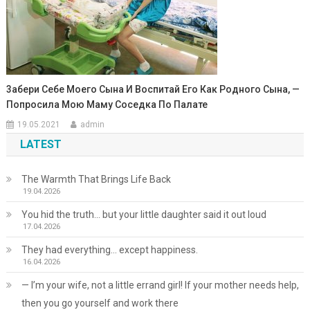
3абери Себе Моего Сына И Воспитай Его Как Родного Сына, —
Попросила Мою Маму Соседка По Палате
19.05.2021
admin
LATEST
The Warmth That Brings Life Back
19.04.2026
You hid the truth… but your little daughter said it out loud
17.04.2026
They had everything… except happiness.
16.04.2026
— I’m your wife, not a little errand girl! If your mother needs help,
then you go yourself and work there