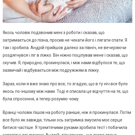
Якось чоловік подзвонив мені з роботи і сказав, що
затримається до пізна, просив не чекати його і лягати спати. Я
так і зробила. Андрій прийшов далеко за північ, не вечеряючи
роздягнувся і ліг в ліжко. Він ніжно поцілував мене і сказав, що
скучив. Я, природно, прокинулася, і між нами відбулося те, що
зазвичай і відбувається між подружжям в ліжку.
Зараз, коли я вже знаю про все, то згадую, що в ту ніч все було
якось по-іншому між нами. Тоді я списала це відчуття на те, що
була спросоння, а тепер розумію чому.
Вранці чоловік пішов на роботу раніше, ніж я прокинулася. Потім
все було як завжди, тільки ось затримка змусила моє серце
битися частіше. Я тремтячими руками зробила тест і побачила