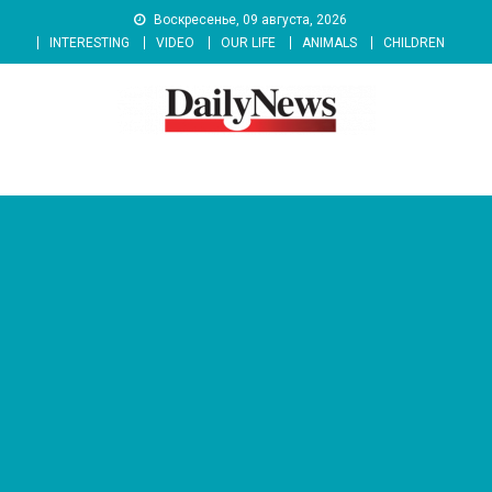
Skip
Воскресенье, 09 августа, 2026
to
INTERESTING
VIDEO
OUR LIFE
ANIMALS
CHILDREN
content
News 92 Daily
No.1 News Portal