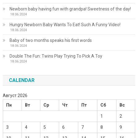
Newborn baby having fun with grandpa! Sweetness of the day!
18.06.2024
Hungry Newborn Baby Wants To Eat! Such A Funny Video!
18.06.2024
Baby of two months speaks his first words
18.06.2024
Double The Fun: Twins Play Trying To Pick A Toy
18.06.2024
CALENDAR
Август 2026
Пн
Вт
Ср
Чт
Пт
Сб
Вс
1
2
3
4
5
6
7
8
9