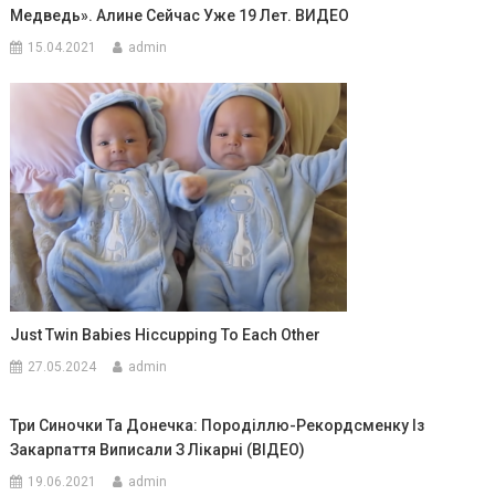
Медведь». Алине Сейчас Уже 19 Лет. ВИДЕО
15.04.2021
admin
Just Twin Babies Hiccupping To Each Other
27.05.2024
admin
Три Синочки Та Донечка: Породіллю-Рекордсменку Із
Закарпаття Виписали З Лікарні (ВІДЕО)
19.06.2021
admin