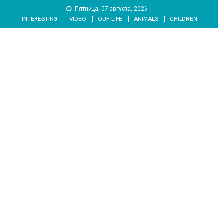
Skip
Пятница, 07 августа, 2026
to
INTERESTING
VIDEO
OUR LIFE
ANIMALS
CHILDREN
content