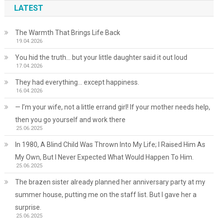
LATEST
The Warmth That Brings Life Back
19.04.2026
You hid the truth… but your little daughter said it out loud
17.04.2026
They had everything… except happiness.
16.04.2026
— I’m your wife, not a little errand girl! If your mother needs help,
then you go yourself and work there
25.06.2025
In 1980, A Blind Child Was Thrown Into My Life; I Raised Him As
My Own, But I Never Expected What Would Happen To Him.
25.06.2025
The brazen sister already planned her anniversary party at my
summer house, putting me on the staff list. But I gave her a
surprise.
25.06.2025