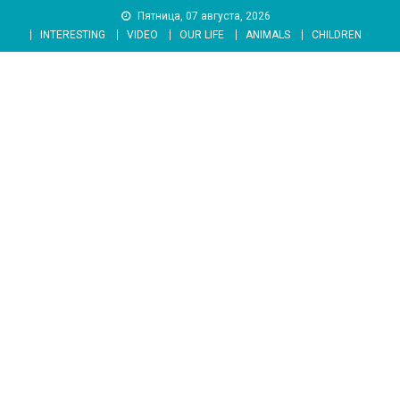
Skip
Пятница, 07 августа, 2026
to
INTERESTING
VIDEO
OUR LIFE
ANIMALS
CHILDREN
content