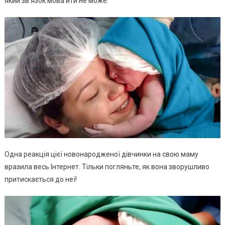
який зв’язок мова йти не може.
Одна реакція цієї новонародженої дівчинки на свою маму
вразила весь Інтернет. Тільки погляньте, як вона зворушливо
притискається до неї!