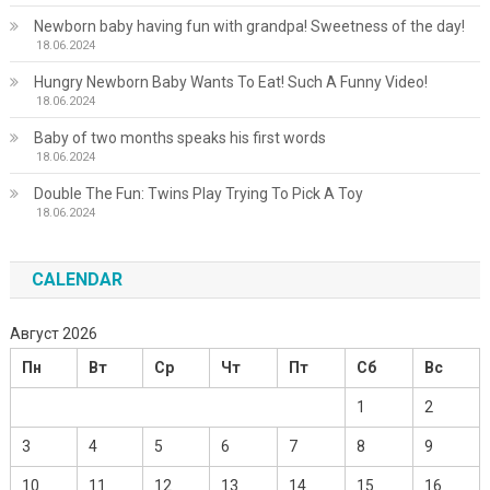
Newborn baby having fun with grandpa! Sweetness of the day!
18.06.2024
Hungry Newborn Baby Wants To Eat! Such A Funny Video!
18.06.2024
Baby of two months speaks his first words
18.06.2024
Double The Fun: Twins Play Trying To Pick A Toy
18.06.2024
CALENDAR
Август 2026
Пн
Вт
Ср
Чт
Пт
Сб
Вс
1
2
3
4
5
6
7
8
9
10
11
12
13
14
15
16