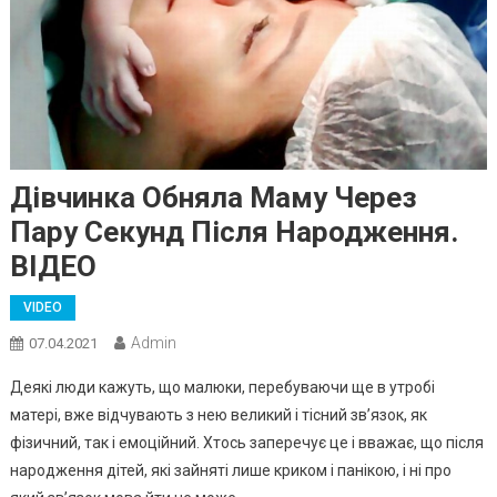
Дівчинка Обняла Маму Через
Пару Секунд Після Народження.
ВIДЕО
VIDEO
Admin
07.04.2021
Деякі люди кажуть, що малюки, перебуваючи ще в утробі
матері, вже відчувають з нею великий і тісний зв’язок, як
фізичний, так і емоційний. Хтось заперечує це і вважає, що після
народження дітей, які зайняті лише криком і панікою, і ні про