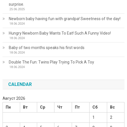
surprise.
25.06.2025
Newborn baby having fun with grandpa! Sweetness of the day!
18.06.2024
Hungry Newborn Baby Wants To Eat! Such A Funny Video!
18.06.2024
Baby of two months speaks his first words
18.06.2024
Double The Fun: Twins Play Trying To Pick A Toy
18.06.2024
CALENDAR
Август 2026
Пн
Вт
Ср
Чт
Пт
Сб
Вс
1
2