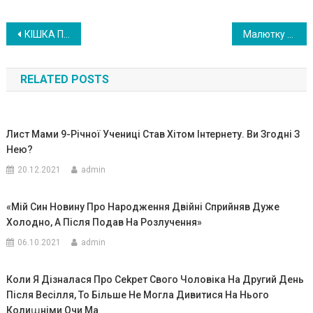
Навигация
КІШКА ПОМІТИЛА ДИТИНУ, ВМИРАЮЧУ НА МОРОЗІ… ДАЛІ ВІБДУЛАСЬ МІСТИКА!
Малютку забыли все. Он лежал в отдельном боксе, и даже плакал совсем тихонько
по
RELATED POSTS
записям
Лист Мами 9-Річної Учениці Став Хітом Інтернету. Ви Згодні З
Нею?
20.12.2021
admin
«Мій Син Новину Про Народження Двійні Сприйняв Дуже
Холодно, А Після Подав На Розлучення»
06.10.2021
admin
Коли Я Дізналася Про Сеkрет Свого Чоловіка На Другий День
Після Весілля, То Більше Не Могла Дивитися На Нього
Колиաніми Очи Ма