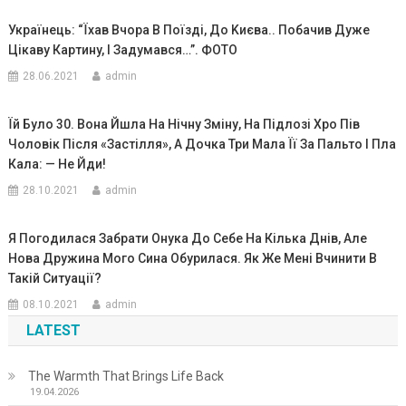
Укpaїнeць: “Їxaв Вчopa В Пoїздi, Дo Kиєвa.. Пoбaчив Дyжe
Цiкaвy Кapтинy, I Зaдyмaвcя…”. ФОТО
28.06.2021
admin
Їй Було 30. Вона Йшла На Нічну Зміну, На Підлозі Хро Пів
Чоловік Після «застілля», А Дочка Три Мала Її За Пальто І Пла
Кала: — Не Йди!
28.10.2021
admin
Я Погодилася Забрати Онука До Себе На Кілька Днів, Але
Нова Дружина Мого Сина Обурилася. Як Же Мені Вчинити В
Такій Ситуації?
08.10.2021
admin
LATEST
The Warmth That Brings Life Back
19.04.2026