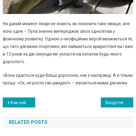
На даний момент лікарі не знають як пояснити таке явище, але
ясно одне – Лула значно випереджає своїх однолітків у
фізичному розвитку. Однією з неофіційних версій вважається те,
що тато дівчинки спортсмен, він займається армрестлінгом і вже
в 13 років за дві секунди міг укласти на лопатки будь-якого
дорослого.
«Вона здається куди більш дорослою, ніж є насправді. А я тільки
прошу: «Ох, не рости так швидко!» – зізнається мама дівчинки
Навигация
Как сейчас выглядит девочка, которая родилась 13 лет назад с весом 7,7 килограмм? ФОТО
Бездітне подружжя вирішило всиновити трійню, але раптово стали батьками 6-х дітей. ФОТО
по
RELATED POSTS
записям