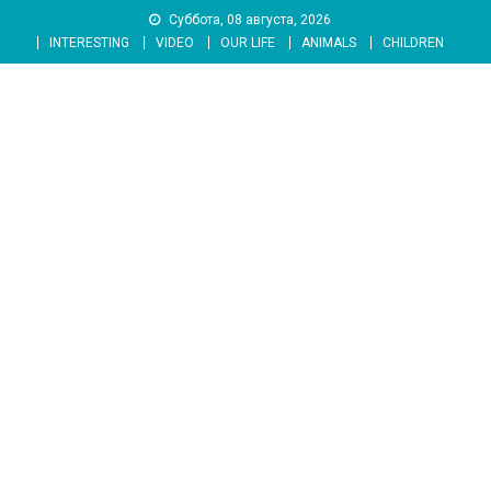
Skip
Суббота, 08 августа, 2026
to
INTERESTING
VIDEO
OUR LIFE
ANIMALS
CHILDREN
content