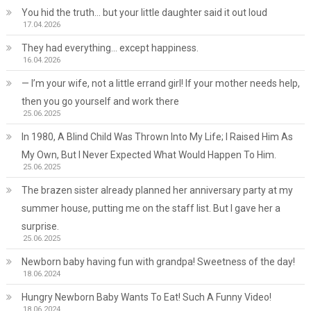
You hid the truth… but your little daughter said it out loud
17.04.2026
They had everything… except happiness.
16.04.2026
— I’m your wife, not a little errand girl! If your mother needs help,
then you go yourself and work there
25.06.2025
In 1980, A Blind Child Was Thrown Into My Life; I Raised Him As
My Own, But I Never Expected What Would Happen To Him.
25.06.2025
The brazen sister already planned her anniversary party at my
summer house, putting me on the staff list. But I gave her a
surprise.
25.06.2025
Newborn baby having fun with grandpa! Sweetness of the day!
18.06.2024
Hungry Newborn Baby Wants To Eat! Such A Funny Video!
18.06.2024