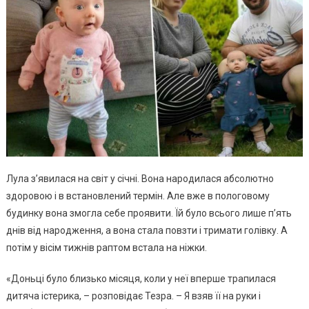
Лула з’явилася на світ у січні. Вона народилася абсолютно
здоровою і в встановлений термін. Але вже в пологовому
будинку вона змогла себе проявити. Їй було всього лише п’ять
днів від народження, а вона стала повзти і тримати голівку. А
потім у вісім тижнів раптом встала на ніжки.
«Доньці було близько місяця, коли у неї вперше трапилася
дитяча істерика, – розповідає Тезра. – Я взяв її на руки і