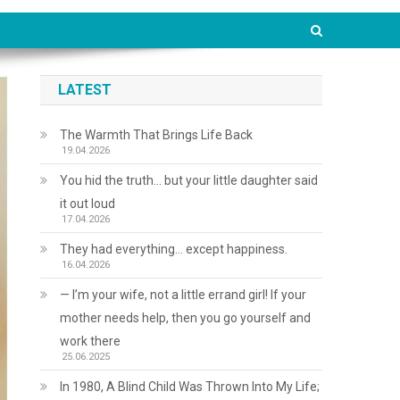
LATEST
The Warmth That Brings Life Back
19.04.2026
You hid the truth… but your little daughter said
it out loud
17.04.2026
They had everything… except happiness.
16.04.2026
— I’m your wife, not a little errand girl! If your
mother needs help, then you go yourself and
work there
25.06.2025
In 1980, A Blind Child Was Thrown Into My Life;