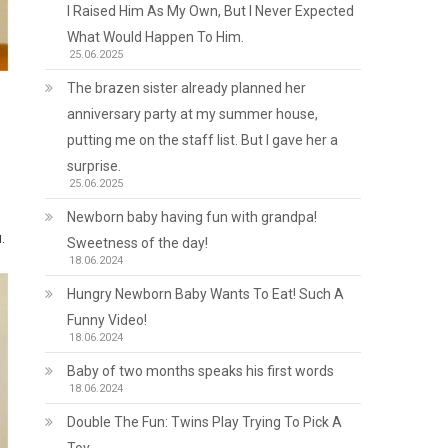
I Raised Him As My Own, But I Never Expected
What Would Happen To Him.
25.06.2025
The brazen sister already planned her
anniversary party at my summer house,
putting me on the staff list. But I gave her a
surprise.
25.06.2025
Newborn baby having fun with grandpa!
.
Sweetness of the day!
18.06.2024
Hungry Newborn Baby Wants To Eat! Such A
Funny Video!
18.06.2024
Baby of two months speaks his first words
18.06.2024
Double The Fun: Twins Play Trying To Pick A