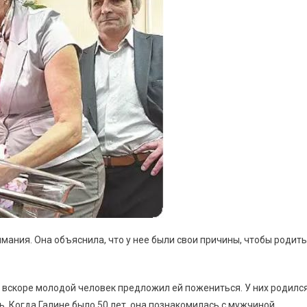
мания. Она объяснила, что у нее были свои причины, чтобы родить
 вскоре молодой человек предложил ей пожениться. У них родилс
ь. Когда Галине было 50 лет, она познакомилась с мужчиной,