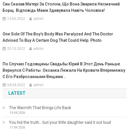
Син Сказав Матері За Столом, Що Вона Зварила Несмачний
Борщ. Відповідь Мами Здивувала Навіть Чоловіка!
14.05.2022
admin
One Side Of The Boy’s Body Was Paralyzed And The Doctor
Advised To Buy A Certain Dog That Could Help. Photo
23.10.2022
admin
По Случаю Годовщины Свадьбы Юрий В Этот День Раньше
Вернулся С Работы. Оксанка Лежала На Кровати Вперемежку
С Его Разбросанными Вещами…
04.04.2022
admin
LATEST
The Warmth That Brings Life Back
19.04.2026
You hid the truth… but your little daughter said it out loud
17.04.2026