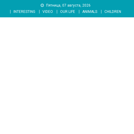
Skip
Пятница, 07 августа, 2026
to
INTERESTING
VIDEO
OUR LIFE
ANIMALS
CHILDREN
content