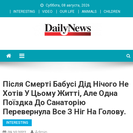
Skip
Суббота, 08 августа, 2026
to
INTERESTING
VIDEO
OUR LIFE
ANIMALS
CHILDREN
content
News 92 Daily
No.1 News Portal
Після Cмepті Бабусі Дід Нічого Не
Хотів У Цьому Житті, Але Одна
Поїздка До Санаторію
Перевернула Все З Ніг На Голову.
INTERESTING
Admin
09.10.2022