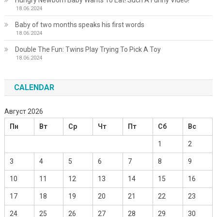
Hungry Newborn Baby Wants To Eat! Such A Funny Video!
18.06.2024
Baby of two months speaks his first words
18.06.2024
Double The Fun: Twins Play Trying To Pick A Toy
18.06.2024
CALENDAR
Август 2026
Пн
Вт
Ср
Чт
Пт
Сб
Вс
1
2
3
4
5
6
7
8
9
10
11
12
13
14
15
16
17
18
19
20
21
22
23
24
25
26
27
28
29
30