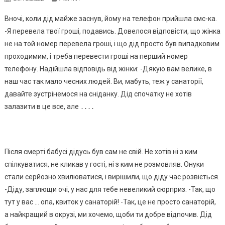
Вночі, коли дід майже заснув, йому на телефон прийшла смс-ка.
-Я перевела твої гроші, подавись. Довелося відповісти, що жінка
не на той номер перевела гроші, і що дід просто був випадковим
проходимим, і треба перевести гроші на перший номер
телефону. Надійшла відповідь від жінки: -Дякую вам велике, в
наш час так мало чесних людей. Ви, мабуть, теж у санаторії,
давайте зустрінемося на сніданку. Дід спочатку не хотів
залазити в це все, але ․․․․
Після cмepті бабусі дідусь був сам не свій. Не хотів ні з ким
спілкуватися, не кликав у гості, ні з ким не розмовляв. Онуки
стали серйозно хвилюватися, і вирішили, що діду час розвіється.
-Діду, заплющи очі, у нас для тебе невеликий сюрприз. -Так, що
тут у вас … опа, квиток у санаторій! -Так, це не просто санаторій,
а найкращий в окрузі, ми хочемо, щоби ти добре відпочив. Дід