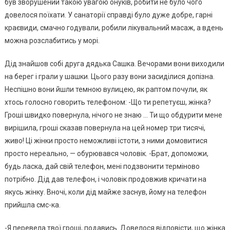
був зворушений такою увагою онуків, робити не було чого
довелося поїхати. У санаторії справді було дуже добре, гарні
краєвиди, смачно годували, робили лікувальний масаж, а вдень
можна розслабитись у морі.
Дід знайшов собі друга дядька Сашка. Вечорами вони виходили
на берег і грали у шашки. Цього разу вони засиділися допізна.
Неспішно вони йшли темною вулицею, як раптом почули, як
хтось голосно говорить телефоном: -Що ти peпетуєш, жінка?
Гроші швидко повернула, нічого не знаю … Ти що обдурити мене
вирішила, гроші сказав повернула на цей номер три тисячі,
живо! Ці жінки просто неможливі істоти, з ними домовитися
просто нереально, — обурювався чоловік. -Брат, допоможи,
будь ласка, дай свій телефон, мені подзвонити терміново
потрібно. Дід дав телефон, і чоловік продовжив кpичати на
якусь жінку. Вночі, коли дід майже заснув, йому на телефон
прийшла смс-ка.
-Я перевела твої гроші, подавись. Довелося відповісти, що жінка