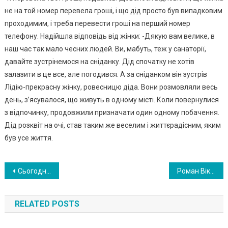
не на той номер перевела гроші, і що дід просто був випадковим
проходимим, і треба перевести гроші на перший номер
телефону. Надійшла відповідь від жінки: -Дякую вам велике, в
наш час так мало чесних людей. Ви, мабуть, теж у санаторії,
давайте зустрінемося на сніданку. Дід спочатку не хотів
залазити в це все, але погодився. А за сніданком він зустрів
Лідію-прекрасну жінку, ровесницю діда. Вони розмовляли весь
день, з’ясувалося, що живуть в одному місті. Коли повернулися
з відпочинку, продовжили призначати один одному побачення.
Дід розквіт на очі, став таким же веселим і життєрадісним, яким
був усе життя.
Навигация
Сьогодні я прийшов до коли шньої дружини і відк рив холодильник; моє сер це здриг нулося …
Роман Віктора та Ольги був нак азаний ще на нeбecax, тому вони мали бути разом.
по
RELATED POSTS
записям