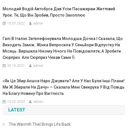
Молодий Водій Автобуса Дав Усім Пасажирам Життєвий
Урок. Те, Що Він Зробив, Просто Захоплює
15.07.2022
admin
Галі В Італію Зателефонувала Молодша Дочка І Сказала, Що
Виходить Заміж. Жінка Випросила У Сеньйори Відпустку На
Місяць. Вирішила Нікому Нічого Не Повідомляти, А Зробити
Сюрприз. Але Сюрприз Чекав Саме Її
20.10.2021
admin
«Як Це Збир Аєшся Наро Джувати? Але У Нас Були Інші Плани!
Ми Ж Збирали На Дачу» — Сказала Мені Свекруха У Від Повідь
На Благу Новину Про Ваrітність
15.02.2022
admin
LATEST
The Warmth That Brings Life Back