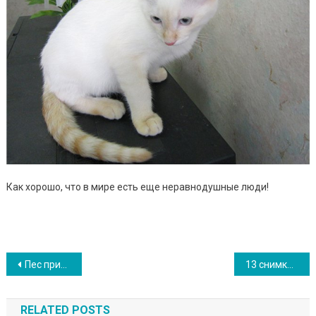
Как хорошо, что в мире есть еще неравнодушные люди!
Навигация
Пес притащил хозяевам мусорный пакет, в котором оказалась нов0pожденная девочка
13 снимков, которые доказывают, что у каждого ребенка должно быть домашнее животное
по
RELATED POSTS