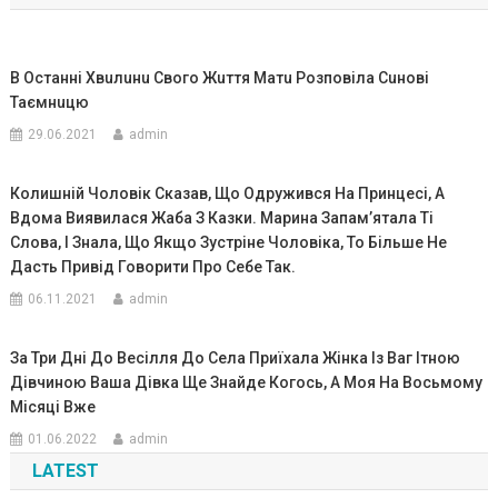
записям
В Останні Хвuлuнu Свого Жuття Матu Розповіла Сuнові
Таємнuцю
29.06.2021
admin
Колишній Чоловік Сказав, Що Одружився На Принцесі, А
Вдома Виявилася Жаба З Казки. Марина Запам’ятала Ті
Слова, І Знала, Що Якщо Зустріне Чоловіка, То Більше Не
Дасть Привід Говорити Про Себе Так.
06.11.2021
admin
За Три Дні До Весілля До Села Приїхала Жінка Із Ваг Ітною
Дівчиною Ваша Дівка Ще Знайде Когось, А Моя На Восьмому
Місяці Вже
01.06.2022
admin
LATEST