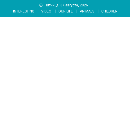
Skip
Пятница, 07 августа, 2026
to
INTERESTING
VIDEO
OUR LIFE
ANIMALS
CHILDREN
content