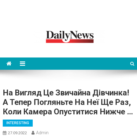
News 92 Daily
No.1 News Portal
На Вигляд Це Звичайна Дівчинка!
А Тепер Погляньте На Неї Ще Раз,
Коли Камера Опуститися Нижче …
INTERESTING
Admin
27.09.2022