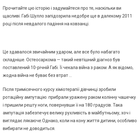
Прочитайте цю історію і задумайтеся про те, наскільки ви
щасливі. Габі Шулло запідозрила недобре ще в далекому 2011
році після невдалого падіння на ковзанці.
Це здавалося звичайним ударом, але все було набагато
складніше. Остеосаркома — такий невтішний діагноз був
поставлений 10-річній Габі. Її чекала війна з раком. А як відомо,
жодна війна не буває без втрат …
Після тримісячного курсу хіміотерапії дівчинці зробили
ротаційну ампутацію: прибрали уражену раком колінну чашечку
і пришили решту ноги, повернувши її на 180 градусів. Така
ампутація забезпечує велику рухливість в майбутньому, хоч і
виглядає лякаюче.Однако, коли на кону життя дитини, особливо
вибирати не доводиться.