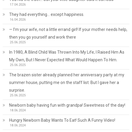
17.04.2026
They had everything… except happiness.
16.04.2026
— I’m your wife, not a little errand girl! If your mother needs help,
then you go yourself and work there
25.06.2025
In 1980, A Blind Child Was Thrown Into My Life; I Raised Him As
My Own, But I Never Expected What Would Happen To Him.
25.06.2025
The brazen sister already planned her anniversary party at my
summer house, putting me on the staff list. But I gave her a
surprise.
25.06.2025
Newborn baby having fun with grandpa! Sweetness of the day!
18.06.2024
Hungry Newborn Baby Wants To Eat! Such A Funny Video!
18.06.2024