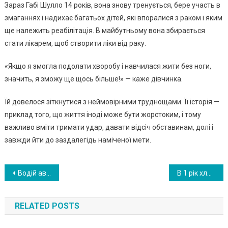
Зараз Габі Шулло 14 років, вона знову тренується, бере участь в
змаганнях і надихає багатьох дітей, які впоралися з раком і яким
ще належить реабілітація. В майбутньому вона збирається
стати лікарем, щоб створити ліки від раку.
«Якщо я змогла подолати хворобу і навчилася жити без ноги,
значить, я зможу ще щось більше!» — каже дівчинка.
Їй довелося зіткнутися з неймовірними труднощами. Її історія —
приклад того, що життя іноді може бути жорстоким, і тому
важливо вміти тримати удар, давати відсіч обставинам, долі і
завжди йти до заздалегідь наміченої мети.
Навигация
Водій автобуса побачив, як хлопчик плаче. Дізнавшись причину, він став діяти негайно. ФОТО
В 1 рік хлопчик зал ишився сир 0тою. – Нічого його пригрівати! – сувоpо сказала ста ра нянечка
по
RELATED POSTS
записям