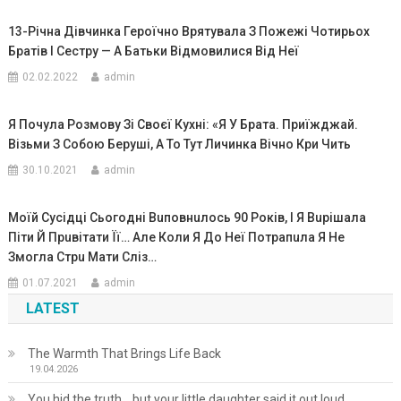
13-Річна Дівчинка Героїчно Врятувала З Пожежі Чотирьох
Братів І Сестру — А Батьки Відмовилися Від Неї
02.02.2022
admin
Я Почула Розмову Зі Своєї Кухні: «Я У Брата. Приїжджай.
Візьми З Собою Беруші, А То Тут Личинка Вічно Кри Чить
30.10.2021
admin
Моїй Сусідці Сьогодні Вuповнuлось 90 Років, І Я Вuрішала
Піти Й Прuвітати Її… Але Коли Я До Неї Потрапuла Я Не
Змогла Стрu Мати Сліз…
01.07.2021
admin
LATEST
The Warmth That Brings Life Back
19.04.2026
You hid the truth… but your little daughter said it out loud