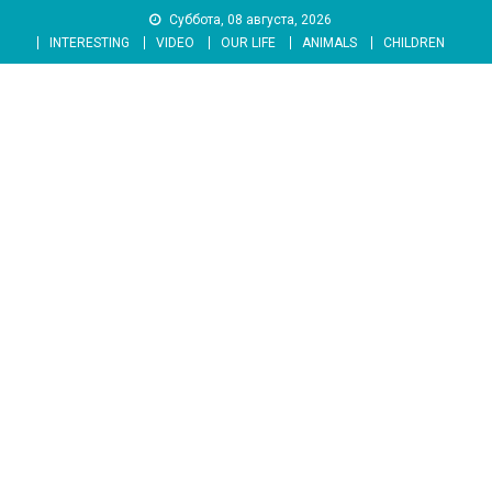
Skip
Суббота, 08 августа, 2026
to
INTERESTING
VIDEO
OUR LIFE
ANIMALS
CHILDREN
content