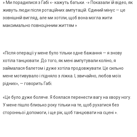
» Ми порадилися з Габі «- кажуть батьки. -» Показали їй відео, як
живуть люди після ротаційних ампутацій. Єдиний мінус — це
зовнішній вигляд, але ми хотіли, щоб вона могла жити
максимально повноцінним життям »
«Після операції у мене було тільки одне бажання — я знову
хотіла танцювати. До того, як мені ампутували коліно, я
займалася балетом і дуже хотіла продовжувати. Це сильно
мене мотивувало і підняло з ліжка. І, звичайно, любов моїх
рідних», — говорить Габі.
«Це було дуже боляче. Я боялася перенести вагу на хвору ногу.
У мене пішло близько року тільки на те, щоб рухатися без
сторонньої допомоги, і ще рік, щоб танцювати на сцені ».