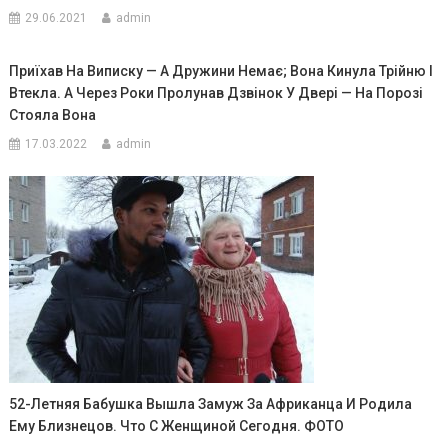
29.06.2021
admin
Приїхав На Виписку — А Дружини Немає; Вона Кинула Трійню І
Втекла. А Через Роки Пролунав Дзвінок У Двері — На Порозі
Стояла Вона
17.03.2022
admin
52-Летняя Бабушка Вышла Замуж За Африканца И Родила
Ему Близнецов. Что С Женщиной Сегодня. ФОТО