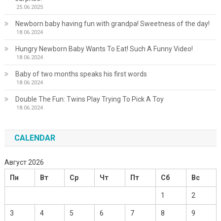
25.06.2025
Newborn baby having fun with grandpa! Sweetness of the day!
18.06.2024
Hungry Newborn Baby Wants To Eat! Such A Funny Video!
18.06.2024
Baby of two months speaks his first words
18.06.2024
Double The Fun: Twins Play Trying To Pick A Toy
18.06.2024
CALENDAR
Август 2026
Пн
Вт
Ср
Чт
Пт
Сб
Вс
1
2
3
4
5
6
7
8
9