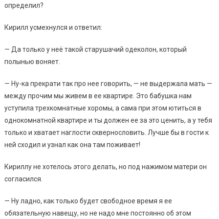
определил?
Кирилл усмехнулся и ответил:
— Да только у неё такой старушачий одеколон, который
полынью воняет.
— Ну-ка прекрати так про нее говорить, — не выдержала мать —
между прочим мы живем в ее квартире. Это бабушка нам
уступила трехкомнатные хоромы, а сама при этом ютиться в
однокомнатной квартире и ты должен ее за это ценить, а у тебя
только и хватает наглости сквернословить. Лучше бы в гости к
ней сходил и узнал как она там поживает!
Кириллу не хотелось этого делать, но под нажимом матери он
согласился.
— Ну ладно, как только будет свободное время я ее
обязательную навещу, но не надо мне постоянно об этом