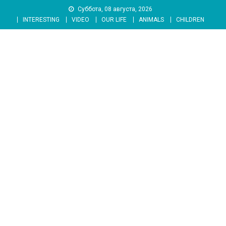
Skip
Суббота, 08 августа, 2026
to
INTERESTING
VIDEO
OUR LIFE
ANIMALS
CHILDREN
content