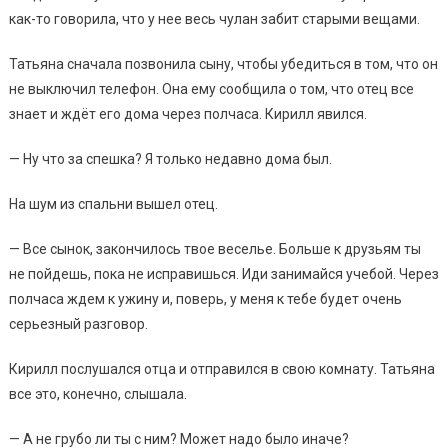
как-то говорила, что у нее весь чулан забит старыми вещами.
Татьяна сначала позвонила сыну, чтобы убедиться в том, что он
не выключил телефон. Она ему сообщила о том, что отец все
знает и ждёт его дома через полчаса. Кирилл явился.
— Ну что за спешка? Я только недавно дома был.
На шум из спальни вышел отец.
— Все сынок, закончилось твое веселье. Больше к друзьям ты
не пойдешь, пока не исправишься. Иди занимайся учебой. Через
полчаса ждем к ужину и, поверь, у меня к тебе будет очень
серьезный разговор.
Кирилл послушался отца и отправился в свою комнату. Татьяна
все это, конечно, слышала.
— А не грубо ли ты с ним? Может надо было иначе?