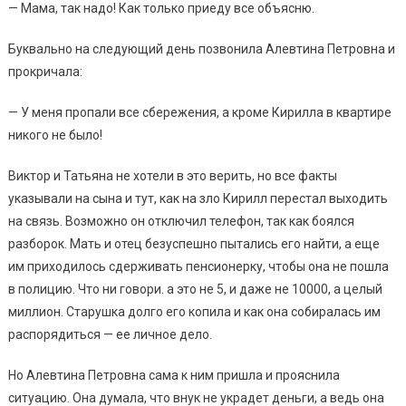
— Мама, так надо! Как только приеду все объясню.
Буквально на следующий день позвонила Алевтина Петровна и
прокричала:
— У меня пропали все сбережения, а кроме Кирилла в квартире
никого не было!
Виктор и Татьяна не хотели в это верить, но все факты
указывали на сына и тут, как на зло Кирилл перестал выходить
на связь. Возможно он отключил телефон, так как боялся
разборок. Мать и отец безуспешно пытались его найти, а еще
им приходилось сдерживать пенсионерку, чтобы она не пошла
в полицию. Что ни говори. а это не 5, и даже не 10000, а целый
миллион. Старушка долго его копила и как она собиралась им
распорядиться — ее личное дело.
Но Алевтина Петровна сама к ним пришла и прояснила
ситуацию. Она думала, что внук не украдет деньги, а ведь она