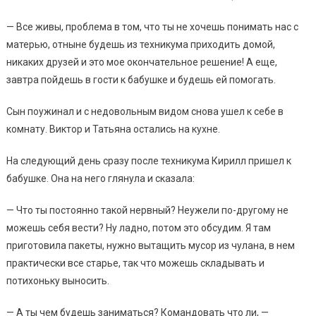
— Все живы, проблема в том, что ты не хочешь понимать нас с
матерью, отныне будешь из техникума приходить домой,
никаких друзей и это мое окончательное решение! А еще,
завтра пойдешь в гости к бабушке и будешь ей помогать.
Сын поужинал и с недовольным видом снова ушел к себе в
комнату. Виктор и Татьяна остались на кухне.
На следующий день сразу после техникума Кирилл пришел к
бабушке. Она на него глянула и сказала:
— Что ты постоянно такой нервный? Неужели по-другому не
можешь себя вести? Ну ладно, потом это обсудим. Я там
приготовила пакеты, нужно вытащить мусор из чулана, в нем
практически все старье, так что можешь складывать и
потихоньку выносить.
— А ты чем будешь заниматься? Командовать что ли, —