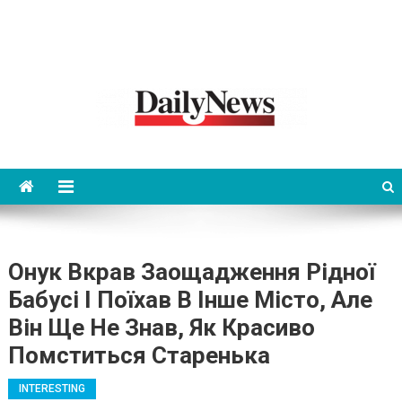
News 92 Daily
No.1 News Portal
Онук Вкрав Заощадження Рідної
Бабусі І Поїхав В Інше Місто, Але
Він Ще Не Знав, Як Красиво
Помститься Старенька
INTERESTING