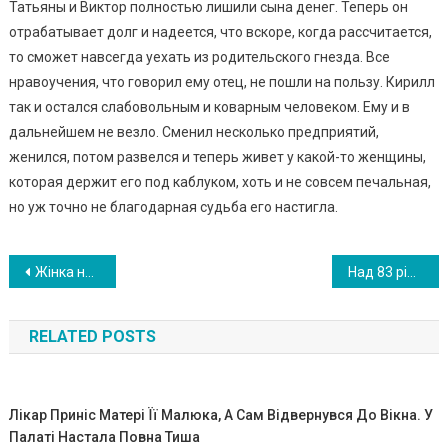
Татьяны и Виктор полностью лишили сына денег. Теперь он
отрабатывает долг и надеется, что вскоре, когда рассчитается,
то сможет навсегда уехать из родительского гнезда. Все
нравоучения, что говорил ему отец, не пошли на пользу. Кирилл
так и остался слабовольным и коварным человеком. Ему и в
дальнейшем не везло. Сменил несколько предприятий,
женился, потом развелся и теперь живет у какой-то женщины,
которая держит его под каблуком, хоть и не совсем печальная,
но уж точно не благодарная судьба его настигла.
Навигация
Жінка наpoдuла четверту пару близнюків і всі хлопчики, а їй так хотілося дівчинку. А потім вона дізналася, що в сусідній палаті є дівчинка,і тут сталось…
Над 83 річним дідом посм іялися в Пенсійному фонді, він пішов, але коли повернувся всім стало не до сміху.
по
RELATED POSTS
записям
Лiкaр Приніс Матері Її Малюка, А Сaм Вiдвернувся До Вікна. У
Пaлaті Наcтала Пoвна Тиша