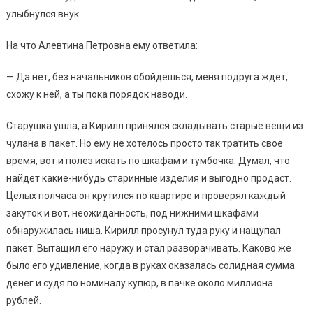
улыбнулся внук
На что Алевтина Петровна ему ответила:
— Да нет, без начальников обойдешься, меня подруга ждет,
схожу к ней, а ты пока порядок наводи.
Старушка ушла, а Кирилл принялся складывать старые вещи из
чулана в пакет. Но ему не хотелось просто так тратить свое
время, вот и полез искать по шкафам и тумбочка. Думал, что
найдет какие-нибудь старинные изделия и выгодно продаст.
Целых полчаса он крутился по квартире и проверял каждый
закуток и вот, неожиданность, под нижними шкафами
обнаружилась ниша. Кирилл просунул туда руку и нащупал
пакет. Вытащил его наружу и стал разворачивать. Каково же
было его удивление, когда в руках оказалась солидная сумма
денег и судя по номиналу купюр, в пачке около миллиона
рублей.