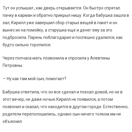
Тут он услышал , как дверь открывается. Он быстро спрятал
пачку в карман и обратно прикрыл нишу. Когда бабушка зашла в
зал, Кирилл уже завершил сбор старых вещей в пакет и он
вынес их на помойку, а старушка еще и денег ему за это
подбросила. Парень поблагодарил и поспешно удалился, как
будто сильно торопился.
Через полчаса мать позвонила и спросила у Алевтины
Петровны:
— Ну как там мой сын, помогает?
Бабушка ответила, что он все сделал и поехал домой, но не в
этот вечер, не даже ночью Кирилл не появился, а потом
позвонил и сказал, что находится в другом городе. Естественно,
родители переполошились, однако сын ничего толком им не
объяснил.